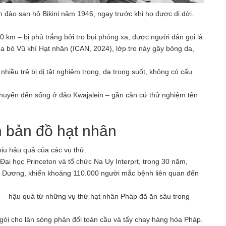
đảo san hô Bikini năm 1946, ngay trước khi họ được di dời.
 km – bị phủ trắng bởi tro bụi phóng xạ, được người dân gọi là
óa bỏ Vũ khí Hạt nhân (ICAN, 2024), lớp tro này gây bỏng da,
nhiều trẻ bị dị tật nghiêm trọng, da trong suốt, không có cấu
huyển đến sống ở đảo Kwajalein – gần căn cứ thử nghiệm tên
n bản đồ hạt nhân
ịu hậu quả của các vụ thử.
 Đại học Princeton và tổ chức Na Uy Interprt, trong 30 năm,
nh Dương, khiến khoảng 110.000 người mắc bệnh liên quan đến
.. – hậu quả từ những vụ thử hạt nhân Pháp đã ăn sâu trong
òi cho làn sóng phản đối toàn cầu và tẩy chay hàng hóa Pháp.