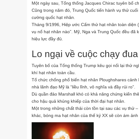
Một ngày sau, Tổng thống Jacques Chirac tuyên bố c
Cũng trong năm đó, Trung Quốc tiến hành vụ thử cuối 
cường quốc hạt nhân.
Tháng 9/1996, Hiệp ước Cấm thử hạt nhân toàn diện 
vụ nổ hạt nhân nào”. Mỹ, Nga và Trung Quốc đều đã k
hiệu lực đầy đủ.
Lo ngại về cuộc chạy đua
Tuyên bố của Tổng thống Trump kêu gọi nối lại thử ng
khí hạt nhân toàn cầu.
Tổ chức chống phổ biến hạt nhân Ploughshares cảnh bá
nhà lãnh đạo Mỹ là “liều lĩnh, vô nghĩa và đầy rủi ro”.
Dù quần đảo Marshall khó có khả năng chứng kiến th
cho hậu quả khủng khiếp của thời đại hạt nhân.
Một trong những chất thải còn tồn tại sau các vụ thử 
khác, bóng ma hạt nhân của thế kỷ XX sẽ còn ám ảnh