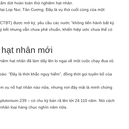
hấm dứt hoàn toàn thử nghiệm hạt nhân.
tại Lop Nur, Tân Cương. Đây là vụ thử cuối cùng của một
(CTBT) được mở ký, yêu cầu các nước “không tiến hành bất kỳ
ý kết nhưng vẫn chưa phê chuẩn, khiến hiệp ước chưa thể có
 hạt nhân mới
hiệm hạt nhân đã làm dấy lên lo ngại về một cuộc chạy đua vũ
o: “Đây là thời khắc nguy hiểm”, đồng thời gọi tuyên bố của
êm vụ nổ hạt nhân nào nữa, nhưng nơi đây mãi là minh chứng
– plutonium-239 – có chu kỳ bán rã lên tới 24.110 năm. Nói cách
 nhân loại hàng chục nghìn năm nữa.