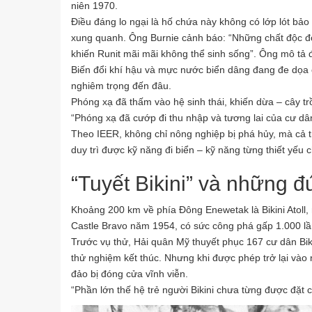
niên 1970.
Điều đáng lo ngại là hố chứa này không có lớp lót bả
xung quanh. Ông Burnie cảnh báo: “Những chất độc đó
khiến Runit mãi mãi không thể sinh sống”. Ông mô tả 
Biến đổi khí hậu và mực nước biển dâng đang đe dọa c
nghiêm trọng đến đâu.
Phóng xạ đã thấm vào hệ sinh thái, khiến dừa – cây tr
“Phóng xạ đã cướp đi thu nhập và tương lai của cư dâ
Theo IEER, không chỉ nông nghiệp bị phá hủy, mà cả t
duy trì được kỹ năng đi biển – kỹ năng từng thiết yếu 
“Tuyết Bikini” và những đ
Khoảng 200 km về phía Đông Enewetak là Bikini Atoll, 
Castle Bravo năm 1954, có sức công phá gấp 1.000 l
Trước vụ thử, Hải quân Mỹ thuyết phục 167 cư dân Bikini
thử nghiệm kết thúc. Nhưng khi được phép trở lại và
đảo bị đóng cửa vĩnh viễn.
“Phần lớn thế hệ trẻ người Bikini chưa từng được đặt 