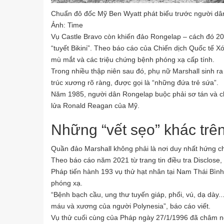
Chuẩn đô đốc Mỹ Ben Wyatt phát biểu trước người dân 
Ảnh: Time
Vụ Castle Bravo còn khiến đảo Rongelap – cách đó 200
“tuyết Bikini”. Theo báo cáo của Chiến dịch Quốc tế X
mù mắt và các triệu chứng bệnh phóng xạ cấp tính.
Trong nhiều thập niên sau đó, phụ nữ Marshall sinh ra 
trúc xương rõ ràng, được gọi là “những đứa trẻ sứa”.
Năm 1985, người dân Rongelap buộc phải sơ tán và c
lửa Ronald Reagan của Mỹ.
Những “vết sẹo” khác trê
Quần đảo Marshall không phải là nơi duy nhất hứng ch
Theo báo cáo năm 2021 từ trang tin điều tra Disclose,
Pháp tiến hành 193 vụ thử hạt nhân tại Nam Thái Bì
phóng xạ.
“Bệnh bạch cầu, ung thư tuyến giáp, phổi, vú, dạ dày.
máu và xương của người Polynesia”, báo cáo viết.
Vụ thử cuối cùng của Pháp ngày 27/1/1996 đã châm ng