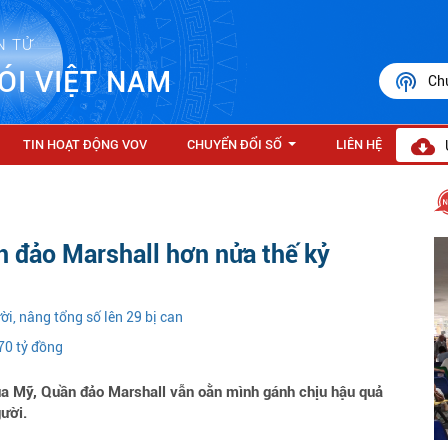
N TỬ
ÓI VIỆT NAM
Ch
TIN HOẠT ĐỘNG VOV
CHUYỂN ĐỔI SỐ
LIÊN HỆ
...
 đảo Marshall hơn nửa thế kỷ
ời, nâng tổng số lên 29 bị can
70 tỷ đồng
ủa Mỹ, Quần đảo Marshall vẫn oằn mình gánh chịu hậu quả
ười.