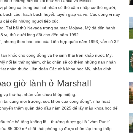
n cả ở những nơi xa xôi như Sri Lanka và Mexico.
ị phóng xạ trong bụi hạt nhân có thể xâm nhập cơ thể người,
, bạch cầu, hạch bạch huyết, tuyến giáp và vú. Các đồng vị này
u dài đến những người tiếp xúc.
ng. Tại bãi thử Nevada trong sa mạc Mojave, Mỹ đã tiến hành
8 vụ thử dưới lòng đất cho đến năm 1992.
n”, nhưng theo báo cáo của Liên hợp quốc năm 1993, vẫn có 32
 tàn khốc cho cộng đồng và hệ sinh thái trên khắp nước Mỹ.
Mỹ nối lại thử nghiệm, chắc chắn sẽ có thêm những nạn nhân
Hạt nhân thuộc Liên đoàn Các nhà khoa học Mỹ, nhận định.
ao giờ lành ở Marshall
g vụ thử hạt nhân vẫn chưa khép miệng.
n tại cùng môi trường, sức khỏe của cộng đồng”, nhà hoạt
u chuyến thăm quần đảo đầu năm 2025 để lấy mẫu khoa học để
ấu trúc bê tông khổng lồ – thường được gọi là “vòm Runit” –
ứa 85.000 m³ chất thải phóng xạ được chôn lấp trong thập