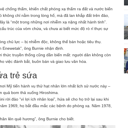
o vệ chống thấm, khiến chất phóng xạ thấm ra đất và nước biển
 không chỉ nằm trong lòng hố, mà đã lan khắp đất trên đảo,
đây là “một trong những nơi nhiễm xạ nặng nhất hành tinh”.
ấu trúc của vòm chứa, và chưa ai biết mức độ rò rỉ thực sự
ồng chủ lực – bị nhiễm độc, không thể bán hoặc tiêu thụ.
n Enewetak”, ông Burnie nhận định.
ri thức truyền thống cũng dần biến mất: người dân không còn
cho việc đánh bắt, buôn bán và giao lưu văn hóa.
ứa trẻ sứa
nơi Mỹ tiến hành vụ thử hạt nhân lớn nhất lịch sử nước này –
ần quả bom thả xuống Hiroshima.
 rời đảo “vì lợi ích nhân loại”, hứa sẽ cho họ trở lại sau khi
o năm 1969, họ bắt đầu mắc các bệnh do phóng xạ. Năm 1978,
chân lên quê hương”, ông Burnie cho biết.