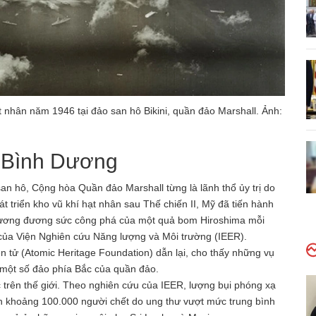
 nhân năm 1946 tại đảo san hô Bikini, quần đảo Marshall. Ảnh:
i Bình Dương
n hô, Cộng hòa Quần đảo Marshall từng là lãnh thổ ủy trị do
 triển kho vũ khí hạt nhân sau Thế chiến II, Mỹ đã tiến hành
 tương đương sức công phá của một quả bom Hiroshima mỗi
của Viện Nghiên cứu Năng lượng và Môi trường (IEER).
n tử (Atomic Heritage Foundation) dẫn lại, cho thấy những vụ
 một số đảo phía Bắc của quần đảo.
 trên thế giới. Theo nghiên cứu của IEER, lượng bụi phóng xạ
ến khoảng 100.000 người chết do ung thư vượt mức trung bình