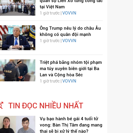
quân sự Liên Xô từng công tác
tại Việt Nam
1 giờ trước |
VOVVN
Ông Trump nêu lý do châu Âu
không có quân đội mạnh
1 giờ trước |
VOVVN
Triệt phá băng nhóm tội phạm
ma túy xuyên biên giới tại Ba
Lan và Cộng hòa Séc
1 giờ trước |
VOVVN
TIN ĐỌC NHIỀU NHẤT
Vụ bạo hành bé gái 4 tuổi tử
vong: Bàn Thị Tâm đang mang
thai sẽ bị xử lý thế nào?