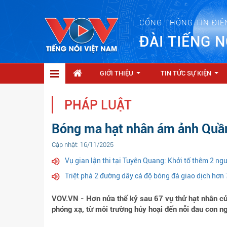
CỔNG THÔNG TIN ĐIỆ
ĐÀI TIẾNG N
GIỚI THIỆU
TIN TỨC SỰ KIỆN
...
...
PHÁP LUẬT
Bóng ma hạt nhân ám ảnh Quần
Cập nhật: 16/11/2025
Vụ gian lận thi tại Tuyên Quang: Khởi tố thêm 2 ngư
Triệt phá 2 đường dây cá độ bóng đá giao dịch hơn 
VOV.VN - Hơn nửa thế kỷ sau 67 vụ thử hạt nhân c
phóng xạ, từ môi trường hủy hoại đến nỗi đau con ng