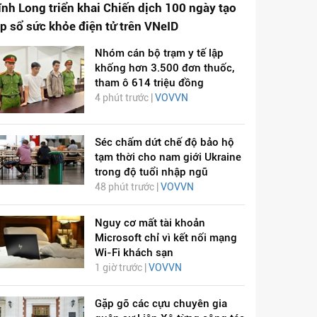
ĩnh Long triển khai Chiến dịch 100 ngày tạo
ập sổ sức khỏe điện tử trên VNeID
Nhóm cán bộ trạm y tế lập
khống hơn 3.500 đơn thuốc,
tham ô 614 triệu đồng
4 phút trước |
VOVVN
Séc chấm dứt chế độ bảo hộ
tạm thời cho nam giới Ukraine
trong độ tuổi nhập ngũ
48 phút trước |
VOVVN
Nguy cơ mất tài khoản
Microsoft chỉ vì kết nối mạng
Wi-Fi khách sạn
1 giờ trước |
VOVVN
Gặp gỡ các cựu chuyên gia