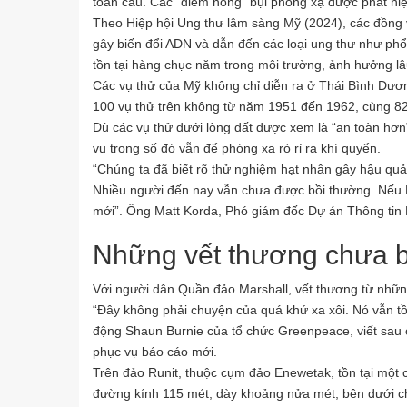
toàn cầu. Các “điểm nóng” bụi phóng xạ được phát hiệ
Theo Hiệp hội Ung thư lâm sàng Mỹ (2024), các đồng v
gây biến đổi ADN và dẫn đến các loại ung thư như phổi
tồn tại hàng chục năm trong môi trường, ảnh hưởng lâ
Các vụ thử của Mỹ không chỉ diễn ra ở Thái Bình Dươ
100 vụ thử trên không từ năm 1951 đến 1962, cùng 82
Dù các vụ thử dưới lòng đất được xem là “an toàn hơ
vụ trong số đó vẫn để phóng xạ rò rỉ ra khí quyển.
“Chúng ta đã biết rõ thử nghiệm hạt nhân gây hậu quả
Nhiều người đến nay vẫn chưa được bồi thường. Nếu 
mới”. Ông Matt Korda, Phó giám đốc Dự án Thông tin 
Những vết thương chưa b
Với người dân Quần đảo Marshall, vết thương từ nhữn
“Đây không phải chuyện của quá khứ xa xôi. Nó vẫn tồ
động Shaun Burnie của tổ chức Greenpeace, viết sa
phục vụ báo cáo mới.
Trên đảo Runit, thuộc cụm đảo Enewetak, tồn tại một c
đường kính 115 mét, dày khoảng nửa mét, bên dưới ch