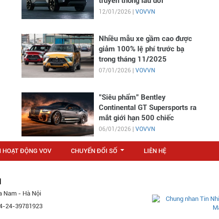
truyền thống lâu đời
12/01/2026 |
VOVVN
Nhiều mẫu xe gầm cao được
giảm 100% lệ phí trước bạ
trong tháng 11/2025
07/01/2026 |
VOVVN
"Siêu phẩm" Bentley
Continental GT Supersports ra
mắt giới hạn 500 chiếc
06/01/2026 |
VOVVN
N HOẠT ĐỘNG VOV
CHUYỂN ĐỔI SỐ
LIÊN HỆ
...
M
a Nam - Hà Nội
 84-24-39781923