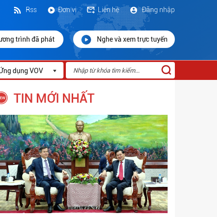
Rss
Đơn vị
Liên hệ
Đăng nhập
ương trình đã phát
Nghe và xem trực tuyến
Ứng dụng VOV
TIN MỚI NHẤT