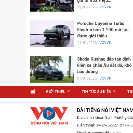
giá từ 632 triệu...
29/01/2026 |
VOVVN
Porsche Cayenne Turbo
Electric hơn 1.100 mã lực
được giới thiệu
11/01/2026 |
VOVVN
Skoda Kushaq đập tan định
kiến xe châu Âu đắt đỏ, khó
bảo dưỡng
07/01/2026 |
VOVVN
GIỚI THIỆU
TIN TỨC SỰ KIỆN
TI
...
...
ĐÀI TIẾNG NÓI VIỆT NA
Địa chỉ: 58 Quán Sứ - Phường Cử
Điện thoại: 84-24-62727127 -|-
Email: trungtamrd@vov.vn