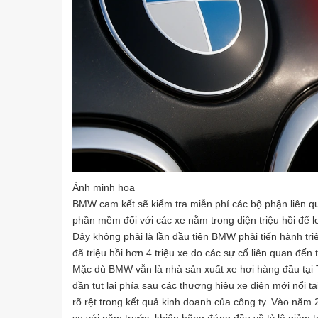
Ảnh minh họa
BMW cam kết sẽ kiểm tra miễn phí các bộ phận liên q
phần mềm đối với các xe nằm trong diện triệu hồi để l
Đây không phải là lần đầu tiên BMW phải tiến hành tr
đã triệu hồi hơn 4 triệu xe do các sự cố liên quan đến 
Mặc dù BMW vẫn là nhà sản xuất xe hơi hàng đầu tại 
dần tụt lại phía sau các thương hiệu xe điện mới nổi t
rõ rệt trong kết quả kinh doanh của công ty. Vào nă
so với năm trước, khiến hãng đứng đầu về tỷ lệ giảm 