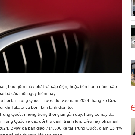
uan, bao gồm máy phát và cáp điện, hoặc tiến hành nâng cấp
oại bỏ các mối nguy hiểm này.
iệu hồi tại Trung Quốc. Trước đó, vào năm 2024, hãng xe Đức
túi khí Takata và bơm làm lạnh điện tử.
Trung Quốc, nhưng trong thời gian gần đây, hãng xe này đã
ại Trung Quốc và các đối thủ cạnh tranh lớn. Điều này phản ánh
m 2024, BMW đã bàn giao 714.500 xe tại Trung Quốc, giảm 13,4%
trong số các thương hiệu xe sang.