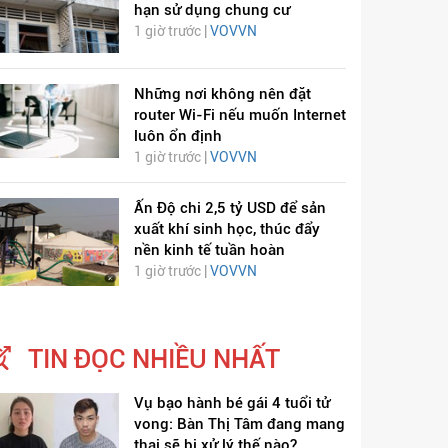
hạn sử dụng chung cư
1 giờ trước |
VOVVN
Những nơi không nên đặt
router Wi-Fi nếu muốn Internet
luôn ổn định
1 giờ trước |
VOVVN
Ấn Độ chi 2,5 tỷ USD để sản
xuất khí sinh học, thúc đẩy
nền kinh tế tuần hoàn
1 giờ trước |
VOVVN
TIN ĐỌC NHIỀU NHẤT
Vụ bạo hành bé gái 4 tuổi tử
vong: Bàn Thị Tâm đang mang
thai sẽ bị xử lý thế nào?