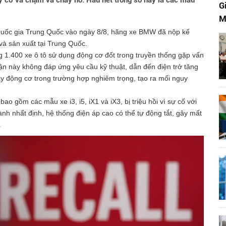
uy cơ va chạm và cháy nổ. Hầu hết trong số này là các mẫu
G
M
Quốc gia Trung Quốc vào ngày 8/8, hãng xe BMW đã nộp kế
và sản xuất tại Trung Quốc.
 1.400 xe ô tô sử dụng động cơ đốt trong truyền thống gặp vấn
ận này không đáp ứng yêu cầu kỹ thuật, dẫn đến điện trở tăng
áy động cơ trong trường hợp nghiêm trọng, tạo ra mối nguy
o gồm các mẫu xe i3, i5, iX1 và iX3, bị triệu hồi vì sự cố với
ành nhất định, hệ thống điện áp cao có thể tự động tắt, gây mất
.