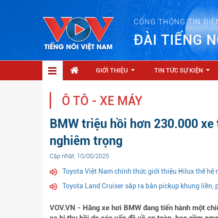
CỔNG THÔNG TIN ĐIỆ
ĐÀI TIẾNG N
GIỚI THIỆU
TIN TỨC SỰ KIỆN
...
...
Ô TÔ - XE MÁY
BMW triệu hồi hơn 230.000 xe t
nghiêm trọng
Cập nhật: 10/08/2025
Toyota Việt Nam chính thức giới thiệu Hilux thế hệ 
Toyota Land Cruiser sắp ra bản pickup khung liền, 
VOV.VN - Hãng xe hơi BMW đang tiến hành một chiến