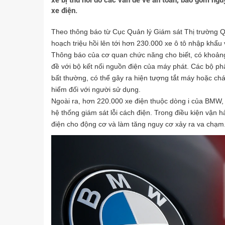
xe bị thu hồi do các vấn đề về an toàn, bao gồm ng
xe điện.
Theo thông báo từ Cục Quản lý Giám sát Thị trường 
hoạch triệu hồi lên tới hơn 230.000 xe ô tô nhập khẩu 
Thông báo của cơ quan chức năng cho biết, có khoảng
đề với bộ kết nối nguồn điện của máy phát. Các bộ ph
bất thường, có thể gây ra hiện tượng tắt máy hoặc ch
hiểm đối với người sử dụng.
Ngoài ra, hơn 220.000 xe điện thuộc dòng i của BMW, ba
hệ thống giám sát lỗi cách điện. Trong điều kiện vận h
điện cho động cơ và làm tăng nguy cơ xảy ra va chạm