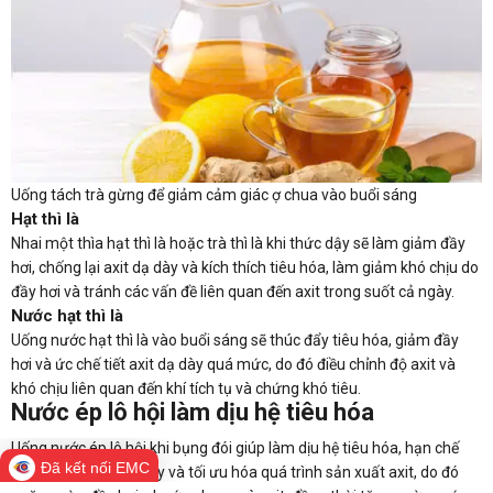
Uống tách trà gừng để giảm cảm giác ợ chua vào buổi sáng
Hạt thì là
Nhai một thìa hạt thì là hoặc trà thì là khi thức dậy sẽ làm giảm đầy
hơi, chống lại axit dạ dày và kích thích tiêu hóa, làm giảm khó chịu do
đầy hơi và tránh các vấn đề liên quan đến axit trong suốt cả ngày.
Nước hạt thì là
Uống nước hạt thì là vào buổi sáng sẽ thúc đẩy tiêu hóa, giảm đầy
hơi và ức chế tiết axit dạ dày quá mức, do đó điều chỉnh độ axit và
khó chịu liên quan đến khí tích tụ và chứng khó tiêu.
Nước ép lô hội làm dịu hệ tiêu hóa
Uống nước ép lô hội khi bụng đói giúp làm dịu hệ tiêu hóa, hạn chế
Đã kết nối EMC
tình trạng viêm dạ dày và tối ưu hóa quá trình sản xuất axit, do đó