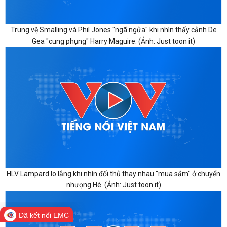
Trung vệ Smalling và Phil Jones "ngã ngửa" khi nhìn thấy cảnh De
Gea "cung phụng" Harry Maguire. (Ảnh: Just toon it)
HLV Lampard lo lắng khi nhìn đối thủ thay nhau "mua sắm" ở chuyển
nhượng Hè. (Ảnh: Just toon it)
Đã kết nối EMC