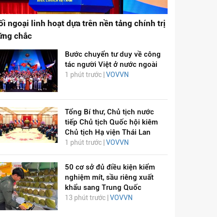
ối ngoại linh hoạt dựa trên nền tảng chính trị
ững chắc
Bước chuyển tư duy về công
tác người Việt ở nước ngoài
1 phút trước |
VOVVN
Tổng Bí thư, Chủ tịch nước
tiếp Chủ tịch Quốc hội kiêm
Chủ tịch Hạ viện Thái Lan
1 phút trước |
VOVVN
50 cơ sở đủ điều kiện kiểm
nghiệm mít, sầu riêng xuất
khẩu sang Trung Quốc
13 phút trước |
VOVVN