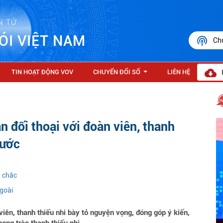
N TỬ
ÓI VIỆT NAM
Ch
TIN HOẠT ĐỘNG VOV
CHUYỂN ĐỔI SỐ
LIÊN HỆ
...
n đối thoại với đoàn viên, thanh
nước
g chắc
ngoài
iên, thanh thiếu nhi bày tỏ nguyện vọng, đóng góp ý kiến,