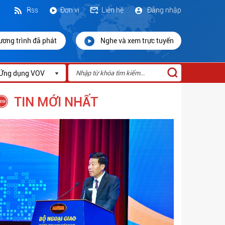
Rss
Đơn vị
Liên hệ
Đăng nhập
ương trình đã phát
Nghe và xem trực tuyến
Ứng dụng VOV
TIN MỚI NHẤT