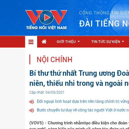
CỔNG THÔNG TIN ĐIỆ
ĐÀI TIẾNG N
GIỚI THIỆU
TIN TỨC SỰ KIỆN
...
...
NỘI CHÍNH
Bí thư thứ nhất Trung ương Đoà
niên, thiếu nhi trong và ngoài 
Cập nhật: 04/03/2021
Đối ngoại linh hoạt dựa trên nền tảng chính trị vữn
Bước chuyển tư duy về công tác người Việt ở nước 
(VOV5) - Chương trình nhằmtạo điều kiện cho đoàn v