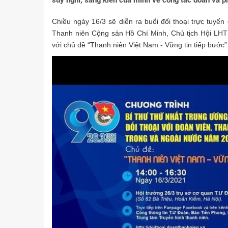
suy nghĩ, sáng kiến của mình về công tác đoàn và ph
Chiều ngày 16/3 sẽ diễn ra buổi đối thoại trực tuy
Thanh niên Cộng sản Hồ Chí Minh, Chủ tịch Hội LHTN
với chủ đề “Thanh niên Việt Nam - Vững tin tiếp bước”