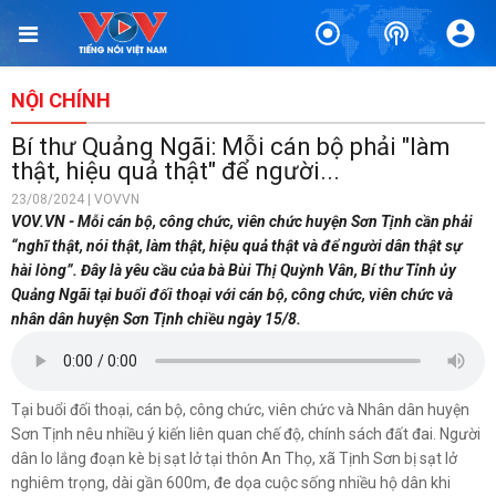
TIN BÀI LIÊN QUAN
Đại tướng Nguyễn Trọng Nghĩa chào xã giao lãnh đạo Đảng,
Nhà nước Lào
NỘI CHÍNH
4 phút trước
Bí thư Quảng Ngãi: Mỗi cán bộ phải "làm
Tổng Bí thư, Chủ tịch nước: Hạ tầng phải được quy hoạch,
thật, hiệu quả thật" để người...
đảm bảo tầm nhìn dài hạn
23/08/2024 | VOVVN
14 phút trước
VOV.VN - Mỗi cán bộ, công chức, viên chức huyện Sơn Tịnh cần phải
“nghĩ thật, nói thật, làm thật, hiệu quả thật và để người dân thật sự
Quảng Trị đưa cán bộ về làm việc tại trung tâm hành chính -
hài lòng”. Đây là yêu cầu của bà Bùi Thị Quỳnh Vân, Bí thư Tỉnh ủy
chính trị tỉnh
Quảng Ngãi tại buổi đối thoại với cán bộ, công chức, viên chức và
27 phút trước
nhân dân huyện Sơn Tịnh chiều ngày 15/8.
Đắk Lắk lập đoàn giám sát việc sắp xếp tổ chức bộ máy
30 phút trước
Tại buổi đối thoại, cán bộ, công chức, viên chức và Nhân dân huyện
Bí thư Quảng Ninh: Trăn trở nhất là người dân được gì khi tỉnh
Sơn Tịnh nêu nhiều ý kiến liên quan chế độ, chính sách đất đai. Người
lên thành phố
dân lo lắng đoạn kè bị sạt lở tại thôn An Thọ, xã Tịnh Sơn bị sạt lở
35 phút trước
nghiêm trọng, dài gần 600m, đe dọa cuộc sống nhiều hộ dân khi