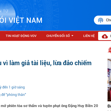
N TỬ
ÓI VIỆT NAM
Ch
TIN HOẠT ĐỘNG VOV
CHUYỂN ĐỔI SỐ
LIÊN HỆ
...
 vì làm giả tài liệu, lừa đảo chiếm
ỳ đến 1 giờ sáng
 để "phòng thân"
Đ
mở phiên tòa sơ thẩm và tuyên phạt ông Đặng Huy Biền 20