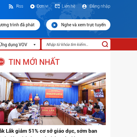
Rss
Đơn vị
Liên hệ
Đăng nhập
ương trình đã phát
Nghe và xem trực tuyến
Ứng dụng VOV
TIN MỚI NHẤT
ắk Lắk giảm 51% cơ sở giáo dục, sớm ban