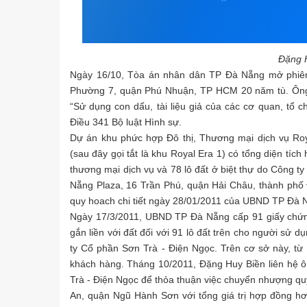
Đặng H
Ngày 16/10, Tòa án nhân dân TP Đà Nẵng mở phiên 
Phường 7, quận Phú Nhuận, TP HCM 20 năm tù. Ông Bi
“Sử dụng con dấu, tài liệu giả của các cơ quan, tổ 
Điều 341 Bộ luật Hình sự.
Dự án khu phức hợp Đô thị, Thương mại dịch vụ R
(sau đây gọi tắt là khu Royal Era 1) có tổng diện tíc
thương mại dịch vụ và 78 lô đất ở biệt thự do Công ty
Nẵng Plaza, 16 Trần Phú, quận Hải Châu, thành phố 
quy hoach chi tiết ngày 28/01/2011 của UBND TP Đà 
Ngày 17/3/2011, UBND TP Đà Nẵng cấp 91 giấy chứn
gắn liền với đất đối với 91 lô đất trên cho người sử d
ty Cổ phần Sơn Trà - Điện Ngọc. Trên cơ sở này, từ 
khách hàng. Tháng 10/2011, Đặng Huy Biền liên hệ
Trà - Điện Ngọc để thỏa thuận việc chuyển nhượng qu
An, quận Ngũ Hành Sơn với tổng giá trị hợp đồng h