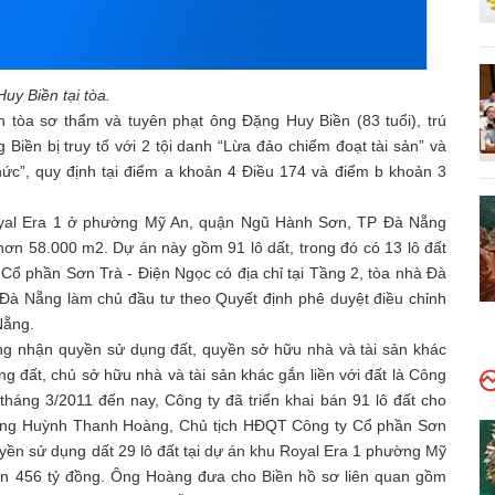
uy Biền tại tòa.
tòa sơ thẩm và tuyên phạt ông Đặng Huy Biền (83 tuổi), trú
ền bị truy tố với 2 tội danh “Lừa đảo chiếm đoạt tài sản” và
chức”, quy định tại điểm a khoản 4 Điều 174 và điểm b khoản 3
oyal Era 1 ở phường Mỹ An, quận Ngũ Hành Sơn, TP Đà Nẵng
h hơn 58.000 m2. Dự án này gồm 91 lô dất, trong đó có 13 lô đất
 Cổ phần Sơn Trà - Điện Ngọc có địa chỉ tại Tầng 2, tòa nhà Đà
Đà Nẵng làm chủ đầu tư theo Quyết định phê duyệt điều chỉnh
Nẵng.
g nhận quyền sử dụng đất, quyền sở hữu nhà và tài sản khác
ụng đất, chủ sở hữu nhà và tài sản khác gắn liền với đất là Công
tháng 3/2011 đến nay, Công ty đã triển khai bán 91 lô đất cho
 ông Huỳnh Thanh Hoàng, Chủ tịch HĐQT Công ty Cổ phần Sơn
yền sử dụng dất 29 lô đất tại dự án khu Royal Era 1 phường Mỹ
ơn 456 tỷ đồng. Ông Hoàng đưa cho Biền hồ sơ liên quan gồm