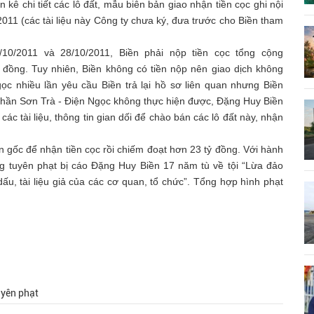
 chi tiết các lô đất, mẫu biên bản giao nhận tiền cọc ghi nội
011 (các tài liệu này Công ty chưa ký, đưa trước cho Biền tham
0/2011 và 28/10/2011, Biền phải nộp tiền cọc tổng cộng
 đồng. Tuy nhiên, Biền không có tiền nộp nên giao dịch không
c nhiều lần yêu cầu Biền trả lại hồ sơ liên quan nhưng Biền
 phần Sơn Trà - Điện Ngọc không thực hiện được, Đặng Huy Biền
ác tài liệu, thông tin gian dối để chào bán các lô đất này, nhận
n gốc để nhận tiền cọc rồi chiếm đoạt hơn 23 tỷ đồng. Với hành
g tuyên phạt bị cáo Đặng Huy Biền 17 năm tù về tội “Lừa đảo
ấu, tài liệu giả của các cơ quan, tổ chức”. Tổng hợp hình phạt
uyên phạt