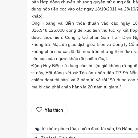
bản Hợp đồng chuyển nhượng quyền sử dụng đất, bản kê
dung nộp tiền cọc vào các ngày 18/10/2011 và 28/10/2
khảo).
Ông Hoàng và Biền thỏa thuận vào các ngày 18/1
316.948.125.000 đồng để xúc tiến thủ tục ký kết hợp
được thực hiện. Công ty Cổ phần Sơn Trà - Điện Ngọ
không trả. Mặc dù giao dịch giữa Biền và Công ty Cổ
không phải chủ các lô đất nêu trên nhưng Biền đưa ra c
tiền cọc của người khác rồi chiếm đoạt.
Đặng Huy Biền sử dụng các tài liệu giả không rõ nguồ
vi này, Hội đồng xét xử Tòa án nhân dân TP Đà Nẵn
chiếm đoạt tài sản” và 3 năm tù về tội “Sử dụng con d
mà bị cáo phải chấp hành là 20 năm tù giam./.
Yêu thích
Từ khóa: phiên tòa, chiếm đoạt tài sản, Đà Nẵng, t