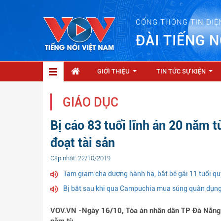
CỔNG THÔNG TIN ĐIỆ
ĐÀI TIẾNG N
GIỚI THIỆU
TIN TỨC SỰ KIỆN
...
...
GIÁO DỤC
Bị cáo 83 tuổi lĩnh án 20 năm tù
đoạt tài sản
Cập nhật: 22/10/2019
Tạm giam cha dượng hành hạ, bắt bé gái 11 tuổi qu
Bị bắt sau khi qua Campuchia mua súng quân dụng
VOV.VN -Ngày 16/10, Tòa án nhân dân TP Đà Nẵng 