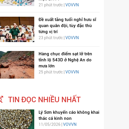
21 phút trước |
VOVVN
Đề xuất tăng tuổi nghỉ hưu sĩ
quan quân đội, tùy đặc thù
từng vị trí
23 phút trước |
VOVVN
Hàng chục điểm sạt lở trên
tỉnh lộ 543D ở Nghệ An do
mưa lớn
25 phút trước |
VOVVN
TIN ĐỌC NHIỀU NHẤT
Lý Sơn khuyến cáo không khai
thác cá kình non
11/05/2026 |
VOVVN