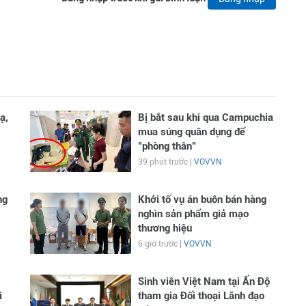
ạ,
Bị bắt sau khi qua Campuchia
mua súng quân dụng để
"phòng thân"
39 phút trước |
VOVVN
ng
Khởi tố vụ án buôn bán hàng
nghìn sản phẩm giả mạo
thương hiệu
6 giờ trước |
VOVVN
Sinh viên Việt Nam tại Ấn Độ
i
tham gia Đối thoại Lãnh đạo