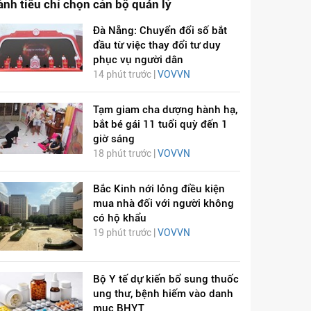
ành tiêu chí chọn cán bộ quản lý
Đà Nẵng: Chuyển đổi số bắt
đầu từ việc thay đổi tư duy
phục vụ người dân
14 phút trước |
VOVVN
Tạm giam cha dượng hành hạ,
bắt bé gái 11 tuổi quỳ đến 1
giờ sáng
18 phút trước |
VOVVN
Bắc Kinh nới lỏng điều kiện
mua nhà đối với người không
có hộ khẩu
19 phút trước |
VOVVN
Bộ Y tế dự kiến bổ sung thuốc
ung thư, bệnh hiếm vào danh
mục BHYT