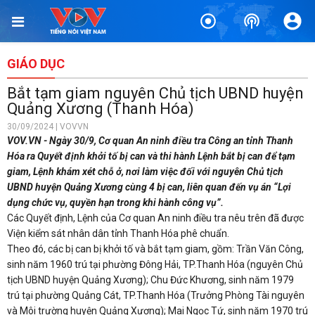
GIÁO DỤC
Bắt tạm giam nguyên Chủ tịch UBND huyện
Quảng Xương (Thanh Hóa)
30/09/2024 | VOVVN
VOV.VN - Ngày 30/9, Cơ quan An ninh điều tra Công an tỉnh Thanh
Hóa ra Quyết định khởi tố bị can và thi hành Lệnh bắt bị can để tạm
giam, Lệnh khám xét chỗ ở, nơi làm việc đối với nguyên Chủ tịch
UBND huyện Quảng Xương cùng 4 bị can, liên quan đến vụ án “Lợi
dụng chức vụ, quyền hạn trong khi hành công vụ”.
Các Quyết định, Lệnh của Cơ quan An ninh điều tra nêu trên đã được
Viện kiểm sát nhân dân tỉnh Thanh Hóa phê chuẩn.
Theo đó, các bị can bị khởi tố và bắt tạm giam, gồm: Trần Văn Công,
sinh năm 1960 trú tại phường Đông Hải, TP.Thanh Hóa (nguyên Chủ
tịch UBND huyện Quảng Xương); Chu Đức Khương, sinh năm 1979
trú tại phường Quảng Cát, TP.Thanh Hóa (Trưởng Phòng Tài nguyên
và Môi trường huyện Quảng Xương); Mai Ngọc Tứ, sinh năm 1970 trú