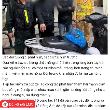
Các đối tượng bị phát hiện, bắt giữ tại hiện trường
Qua kiểm tra, lực lượng chức năng phát hiện trong lòng bàn tay trái
của người ngồi sau có một túi nilon màu trắng, bên trong chứa ba
mảnh viên nén màu hồng. Đối tượng khai nhận đó là ma túy tổng
hợp.
Tiếp tục kiểm tra cốp xe, Tổ công tác phát hiện thêm hai mảnh giấy
bạc cùng một nắp chai nhựa màu xanh gắn hai ống hút bằng nhựa,
nghi là dụng cụ sử dụng ma túy.
Sau khi lập biên bản, Tổ công tác 141 đã bàn giao các đối tượng và
Đã kết nối EMC
tang vật cho Công an xã Đông Anh để tiếp tục xác minh, điều tra làm