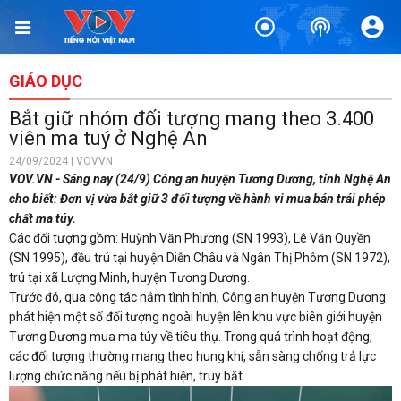
GIÁO DỤC
Bắt giữ nhóm đối tượng mang theo 3.400
viên ma tuý ở Nghệ An
24/09/2024 | VOVVN
VOV.VN - Sáng nay (24/9) Công an huyện Tương Dương, tỉnh Nghệ An
cho biết: Đơn vị vừa bắt giữ 3 đối tượng về hành vi mua bán trái phép
chất ma túy.
Các đối tượng gồm: Huỳnh Văn Phương (SN 1993), Lê Văn Quyền
(SN 1995), đều trú tại huyện Diễn Châu và Ngân Thị Phôm (SN 1972),
trú tại xã Lượng Minh, huyện Tương Dương.
Trước đó, qua công tác nắm tình hình, Công an huyện Tương Dương
phát hiện một số đối tượng ngoài huyện lên khu vực biên giới huyện
Tương Dương mua ma túy về tiêu thụ. Trong quá trình hoạt động,
các đối tượng thường mang theo hung khí, sẵn sàng chống trả lực
lượng chức năng nếu bị phát hiện, truy bắt.