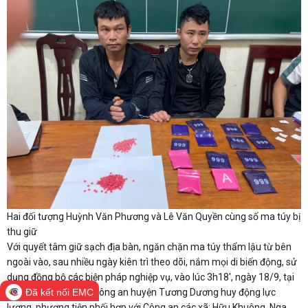
Hai đối tượng Huỳnh Văn Phương và Lê Văn Quyền cùng số ma túy bị
thu giữ
Với quyết tâm giữ sạch địa bàn, ngăn chặn ma túy thẩm lậu từ bên
ngoài vào, sau nhiều ngày kiên trì theo dõi, nắm mọi di biến động, sử
dụng đồng bộ các biện pháp nghiệp vụ, vào lúc 3h18', ngày 18/9, tại
bản Pột, xã Nga My, Công an huyện Tương Dương huy động lực
Đã kết nối EMC
lượng, phương tiện phối hợp với Công an các xã: Hữu Khuông, Nga