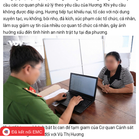
cầu các cơ quan phải xử lý theo yêu cầu của Hương. Khi yêu cầu
không được đáp ứng, Hương tiếp tục khiếu nại, tố cáo với nội dung
xuyên tạc, vu khống, bôi nhọ, đả kích, xúc phạm các tổ chức, cá nhân,
làm suy giảm uy tín của nhiều cơ quan tổ chức cá nhân, gây ảnh
hưởng xấu đến tình hình an ninh trật tự tại địa phương.
Khởi tố bị can và Lệnh bắt bị can để tạm giam của Cơ quan Cảnh sát
Đã kết nối EMC
điều tra Công an tỉnh đối với Vũ Thị Hương