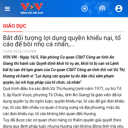
GIÁO DỤC
Bắt đối tượng lợi dụng quyền khiếu nại, tố
cáo để bôi nhọ cá nhân,...
16/05/2026 | VOVVN
VOV.VN - Ngày 16/5, Văn phòng Cơ quan CSĐT Công an tỉnh An
Giang thi hành các Quyết định khởi tố vụ án, khởi tố bị can và Lệnh
bắt bị can để tạm giam của Cơ quan CSĐT Công an tỉnh đối với Vũ Thị
Hương về hành vi “Lợi dụng các quyền tự do dân chủ xâm phạm
quyền, lợi ích hợp pháp của tổ chức, cá nhân".
Quá trình điều tra xác định,Vũ Thị Hương (sinh năm 1971, cư trú Tổ
5, ấp Rạch Vược, phường Tô Châu, tỉnh An Giang) là giáo viên đã lợi
dụng quyền tự do ngôn luận, quyền khiếu nại, tố cáo để gửi đơn khiếu
nại, tố cáo đến nhiều cơ quan ở trung ương và địa phương, mặc dù
các đơn khiếu nại, tố cáo không liên quan đến Hương.
Tuy đã được các cơ quan chức năng có thẩm quyền giải quyết theo
đúng quy định pháp luật, nhưng Hương vẫn không đồng tình mà yêu