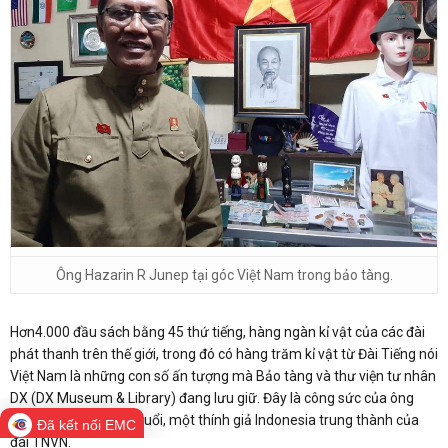
Ông Hazarin R Junep tại góc Việt Nam trong bảo tàng.
Hơn4.000 đầu sách bằng 45 thứ tiếng, hàng ngàn kỉ vật của các đài
phát thanh trên thế giới, trong đó có hàng trăm kỉ vật từ Đài Tiếng nói
Việt Nam là những con số ấn tượng mà Bảo tàng và thư viện tư nhân
DX (DX Museum & Library) đang lưu giữ. Đây là công sức của ông
Hazarin R Junep, 60 tuổi, một thính giả Indonesia trung thành của
Đã kết nối EMC
đài TNVN.