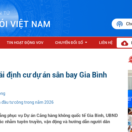
N TỬ
ÓI VIỆT NAM
Ch
TIN HOẠT ĐỘNG VOV
CHUYỂN ĐỔI SỐ
LIÊN HỆ
...
ái định cư dự án sân bay Gia Bình
ồng
n đầu tư công trong năm 2026
ằng phục vụ Dự án Cảng hàng không quốc tế Gia Bình, UBND
 tác nhằm tuyên truyền, vận động và hướng dẫn người dân