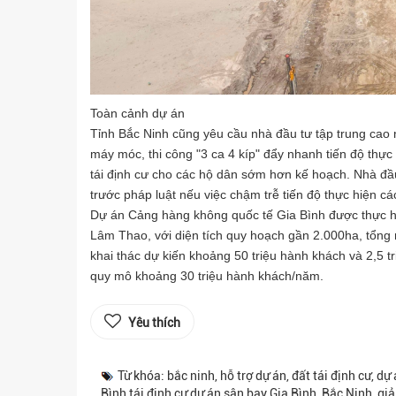
Toàn cảnh dự án
Tỉnh Bắc Ninh cũng yêu cầu nhà đầu tư tập trung cao n
máy móc, thi công "3 ca 4 kíp" đẩy nhanh tiến độ thực
tái định cư cho các hộ dân sớm hơn kế hoạch. Nhà đầu
trước pháp luật nếu việc chậm trễ tiến độ thực hiện c
Dự án Cảng hàng không quốc tế Gia Bình được thực hi
Lâm Thao, với diện tích quy hoạch gần 2.000ha, tổng
khai thác dự kiến khoảng 50 triệu hành khách và 2,5 
quy mô khoảng 30 triệu hành khách/năm.
Yêu thích
Từ khóa: bắc ninh, hỗ trợ dự án, đất tái định cư, 
Bình,tái định cư dự án sân bay Gia Bình, Bắc Ninh, g