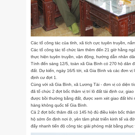
Các tổ công tác của tỉnh, xã tích cực tuyên truyền, n
Các tổ công tác tổ chức làm thêm đến 21 giờ hằng ngà
thực hiện tuyên truyền, vận động, hướng dẫn nhân dân
Tính đến sáng 12/5, toàn xã Gia Bình có 270 hộ dân đă
đất. Dự kiến, ngày 16/5 tới, xã Gia Bình và các đơn vị
định cư đợt 1.
Cùng với xã Gia Bình, xã Lương Tài - đơn vị có diện t
đã tổ chức 2 đợt bốc thăm vị trí lô đất tái định cư, giao
được bồi thường bằng đất, được xem xét giao đất khi
hàng không quốc tế Gia Bình.
Cả 2 đợt bốc thăm đã có 145 hộ đủ điều kiện bốc thăm. 
hộ sớm ổn định nơi ở, yên tâm phát triển kinh tế và đ
đẩy nhanh tiến độ công tác giải phóng mặt bằng phục