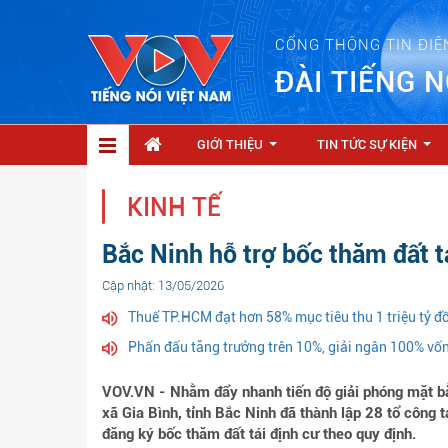
CỔNG THÔNG TIN ĐIỆ
ĐÀI TIẾNG N
GIỚI THIỆU
TIN TỨC SỰ KIỆN
...
...
KINH TẾ
Bắc Ninh hỗ trợ bốc thăm đất t
Cập nhật: 13/05/2026
Thuế TP.HCM đạt hơn 58% mục tiêu thu 1 triệu tỷ đ
Phấn đấu tăng trưởng trên 10%, giải ngân 100% vố
VOV.VN - Nhằm đẩy nhanh tiến độ giải phóng mặt b
xã Gia Bình, tỉnh Bắc Ninh đã thành lập 28 tổ công
đăng ký bốc thăm đất tái định cư theo quy định.