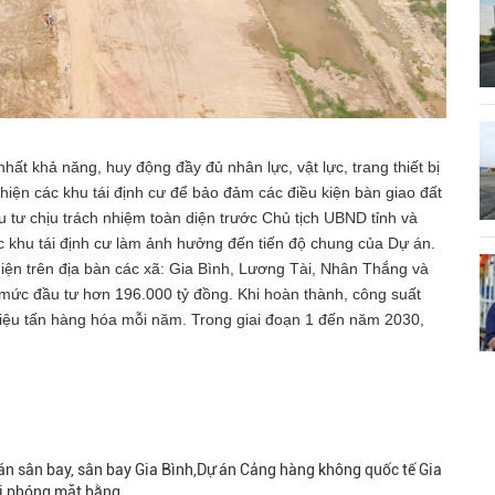
hất khả năng, huy động đầy đủ nhân lực, vật lực, trang thiết bị
 hiện các khu tái định cư để bảo đảm các điều kiện bàn giao đất
 tư chịu trách nhiệm toàn diện trước Chủ tịch UBND tỉnh và
ác khu tái định cư làm ảnh hưởng đến tiến độ chung của Dự án.
ện trên địa bàn các xã: Gia Bình, Lương Tài, Nhân Thắng và
 mức đầu tư hơn 196.000 tỷ đồng. Khi hoàn thành, công suất
triệu tấn hàng hóa mỗi năm. Trong giai đoạn 1 đến năm 2030,
dự án sân bay, sân bay Gia Bình,Dự án Cảng hàng không quốc tế Gia
iải phóng mặt bằng