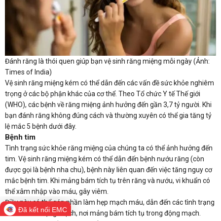
Đánh răng là thói quen giúp bạn vệ sinh răng miệng mỗi ngày (Ảnh:
Times of India)
Vệ sinh răng miệng kém có thể dẫn đến các vấn đề sức khỏe nghiêm
trọng ở các bộ phận khác của cơ thể. Theo Tổ chức Y tế Thế giới
(WHO), các bệnh về răng miệng ảnh hưởng đến gần 3,7 tỷ người. Khi
bạn đánh răng không đúng cách và thường xuyên có thể gia tăng tỷ
lệ mắc 5 bệnh dưới đây.
Bệnh tim
Tình trạng sức khỏe răng miệng của chúng ta có thể ảnh hưởng đến
tim. Vệ sinh răng miệng kém có thể dẫn đến bệnh nướu răng (còn
được gọi là bệnh nha chu), bệnh này liên quan đến việc tăng nguy cơ
mắc bệnh tim. Khi mảng bám tích tụ trên răng và nướu, vi khuẩn có
thể xâm nhập vào máu, gây viêm.
Điều này có thể góp phần làm hẹp mạch máu, dẫn đến các tình trạng
Đã kết nối EMC
như xơ vữa động mạch, nơi mảng bám tích tụ trong động mạch.