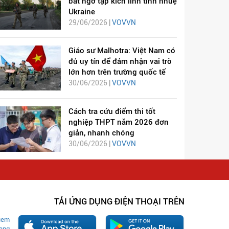
bất ngờ tập kích lính tinh nhuệ
Ukraine
29/06/2026 |
VOVVN
Giáo sư Malhotra: Việt Nam có
đủ uy tín để đảm nhận vai trò
lớn hơn trên trường quốc tế
30/06/2026 |
VOVVN
Cách tra cứu điểm thi tốt
nghiệp THPT năm 2026 đơn
giản, nhanh chóng
30/06/2026 |
VOVVN
TẢI ỨNG DỤNG ĐIỆN THOẠI TRÊN