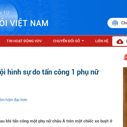
N TỬ
ÓI VIỆT NAM
Ch
TIN HOẠT ĐỘNG VOV
CHUYỂN ĐỔI SỐ
LIÊN HỆ
...
tội hình sự do tấn công 1 phụ nữ
ém hiện đại hơn
 sau khi tấn công một phụ nữ châu Á trên một chiếc xe buýt ở