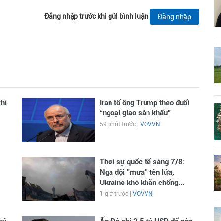
Đăng nhập trước khi gửi bình luận
Đăng nhập
hí
Iran tố ông Trump theo đuổi
“ngoại giao sân khấu”
59 phút trước |
VOVVN
Thời sự quốc tế sáng 7/8:
Nga dội "mưa" tên lửa,
Ukraine khó khăn chống...
1 giờ trước |
VOVVN