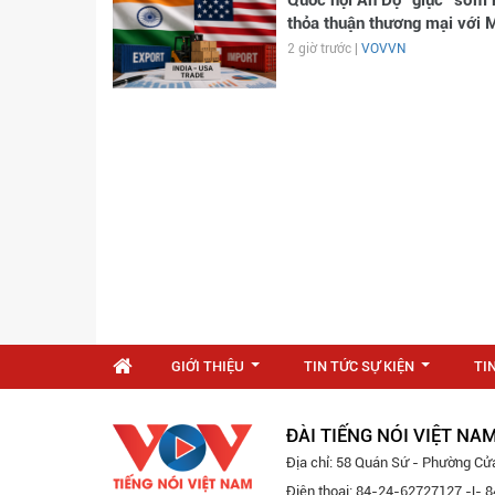
Quốc hội Ấn Độ “giục” sớm 
thỏa thuận thương mại với 
2 giờ trước |
VOVVN
GIỚI THIỆU
TIN TỨC SỰ KIỆN
TI
...
...
ĐÀI TIẾNG NÓI VIỆT NA
Địa chỉ: 58 Quán Sứ - Phường Cử
Điện thoại: 84-24-62727127 -|-