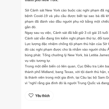
thành phố New York.
Sở Cảnh sát New York cáo buộc các nghi phạm đã ng
bệnh Covid-19 và yêu cầu được biết tại sao bà đã kh
phạm đã đánh vào đầu người phụ nữ bằng một chiếc 
gần đó.
Ngay sau vụ việc, Cảnh sát đã bắt giữ 3 cô gái 15 tuổi
Cảnh sát vẫn đang tìm kiếm nghi phạm thứ tư, đối tượ
Lực lượng đặc nhiệm chống tội phạm thù hận của Sở Cả
đó các nghi phạm được cho là nhắm vào người châu Á,
bùng phát. Tổng chưởng lý New York, bà Letitia James
vụ việc tương tự.
Trong một diễn biến có liên quan, Cục Điều tra Liên 
thành phố Midland, bang Texas, với tội danh thù hận, 
là thành viên trong một gia đình, tại Câu lạc bộ Sam.
vì "nghĩ rằng gia đình đó là người Trung Quốc và đan
Yêu thích