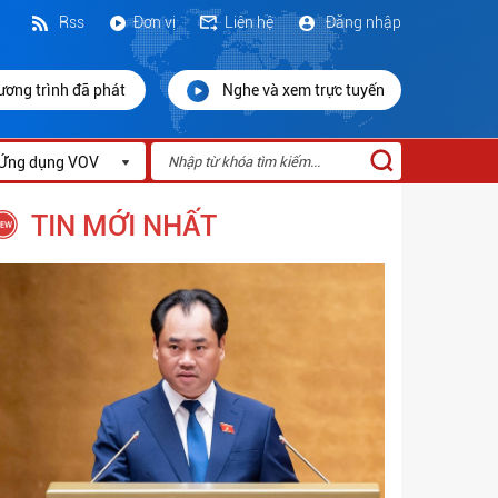
Rss
Đơn vị
Liên hệ
Đăng nhập
ương trình đã phát
Nghe và xem trực tuyến
Ứng dụng VOV
TIN MỚI NHẤT