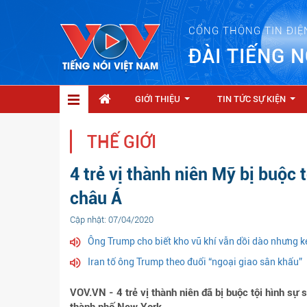
CỔNG THÔNG TIN ĐIỆ
ĐÀI TIẾNG N
GIỚI THIỆU
TIN TỨC SỰ KIỆN
...
...
THẾ GIỚI
4 trẻ vị thành niên Mỹ bị buộc 
châu Á
Cập nhật: 07/04/2020
Ông Trump cho biết kho vũ khí vẫn dồi dào nhưng k
Iran tố ông Trump theo đuổi “ngoại giao sân khấu”
VOV.VN - 4 trẻ vị thành niên đã bị buộc tội hình sự