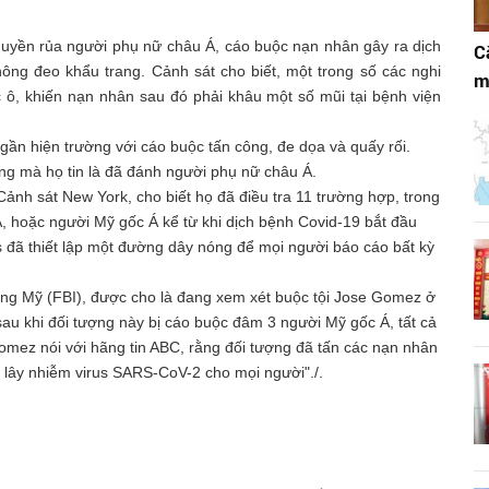
uyền rủa người phụ nữ châu Á, cáo buộc nạn nhân gây ra dịch
C
ông đeo khẩu trang. Cảnh sát cho biết, một trong số các nghi
m
ô, khiến nạn nhân sau đó phải khâu một số mũi tại bệnh viện
 gần hiện trường với cáo buộc tấn công, đe dọa và quấy rối.
ng mà họ tin là đã đánh người phụ nữ châu Á.
nh sát New York, cho biết họ đã điều tra 11 trường hợp, trong
 hoặc người Mỹ gốc Á kể từ khi dịch bệnh Covid-19 bắt đầu
 đã thiết lập một đường dây nóng để mọi người báo cáo bất kỳ
bang Mỹ (FBI), được cho là đang xem xét buộc tội Jose Gomez ở
sau khi đối tượng này bị cáo buộc đâm 3 người Mỹ gốc Á, tất cả
Gomez nói với hãng tin ABC, rằng đối tượng đã tấn các nạn nhân
g lây nhiễm virus SARS-CoV-2 cho mọi người"./.