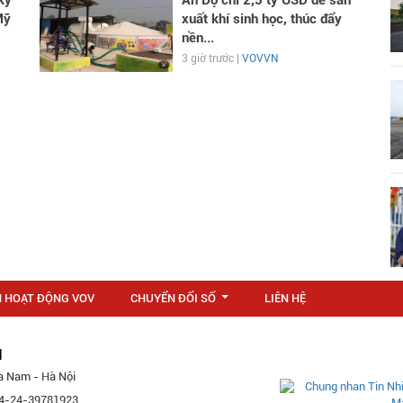
ký
Ấn Độ chi 2,5 tỷ USD để sản
Mỹ
xuất khí sinh học, thúc đẩy
nền...
3 giờ trước |
VOVVN
N HOẠT ĐỘNG VOV
CHUYỂN ĐỔI SỐ
LIÊN HỆ
...
M
a Nam - Hà Nội
 84-24-39781923