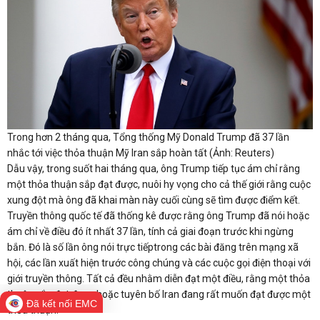
Trong hơn 2 tháng qua, Tổng thống Mỹ Donald Trump đã 37 lần
nhắc tới việc thỏa thuận Mỹ Iran sắp hoàn tất (Ảnh: Reuters)
Dẫu vậy, trong suốt hai tháng qua, ông Trump tiếp tục ám chỉ rằng
một thỏa thuận sắp đạt được, nuôi hy vọng cho cả thế giới rằng cuộc
xung đột mà ông đã khai màn này cuối cùng sẽ tìm được điểm kết.
Truyền thông quốc tế đã thống kê được rằng ông Trump đã nói hoặc
ám chỉ về điều đó ít nhất 37 lần, tính cả giai đoạn trước khi ngừng
bắn. Đó là số lần ông nói trực tiếptrong các bài đăng trên mạng xã
hội, các lần xuất hiện trước công chúng và các cuộc gọi điện thoại với
giới truyền thông. Tất cả đều nhằm diễn đạt một điều, rằng một thỏa
thuận sắp đạt được hoặc tuyên bố Iran đang rất muốn đạt được một
Đã kết nối EMC
thỏa thuận.