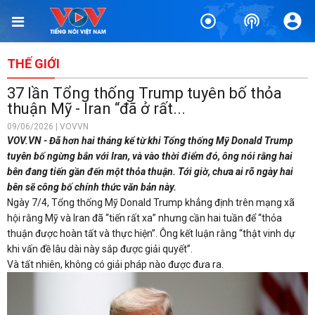
THẾ GIỚI
37 lần Tổng thống Trump tuyên bố thỏa
thuận Mỹ - Iran “đã ở rất...
09/06/2026 | VOVVN
VOV.VN - Đã hơn hai tháng kể từ khi Tổng thống Mỹ Donald Trump
tuyên bố ngừng bắn với Iran, và vào thời điểm đó, ông nói rằng hai
bên đang tiến gần đến một thỏa thuận. Tới giờ, chưa ai rõ ngày hai
bên sẽ công bố chính thức văn bản này.
Ngày 7/4, Tổng thống Mỹ Donald Trump khẳng định trên mạng xã
hội rằng Mỹ và Iran đã “tiến rất xa” nhưng cần hai tuần để “thỏa
thuận được hoàn tất và thực hiện”. Ông kết luận rằng “thật vinh dự
khi vấn đề lâu dài này sắp được giải quyết”.
Và tất nhiên, không có giải pháp nào được đưa ra.