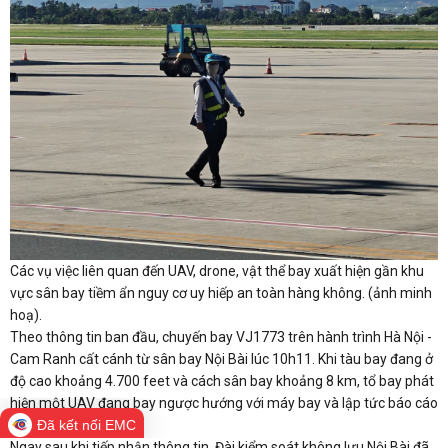
Các vụ việc liên quan đến UAV, drone, vật thể bay xuất hiện gần khu
vực sân bay tiềm ẩn nguy cơ uy hiếp an toàn hàng không. (ảnh minh
hoạ).
Theo thông tin ban đầu, chuyến bay VJ1773 trên hành trình Hà Nội -
Cam Ranh cất cánh từ sân bay Nội Bài lúc 10h11. Khi tàu bay đang ở
độ cao khoảng 4.700 feet và cách sân bay khoảng 8 km, tổ bay phát
hiện một UAV đang bay ngược hướng với máy bay và lập tức báo cáo
Đã kết nối EMC
về đài chỉ huy.
Ngay sau khi tiếp nhận thông tin, Đài kiểm soát không lưu Nội Bài đã