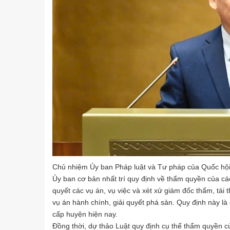
Chủ nhiệm Ủy ban Pháp luật và Tư pháp của Quốc hộ
Ủy ban cơ bản nhất trí quy định về thẩm quyền của c
quyết các vụ án, vụ việc và xét xử giám đốc thẩm, tái
vụ án hành chính, giải quyết phá sản. Quy định này 
cấp huyện hiện nay.
Đồng thời, dự thảo Luật quy định cụ thể thẩm quyền c