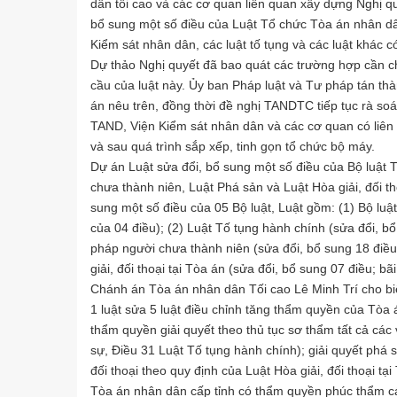
dân tối cao và các cơ quan liên quan xây dựng Nghị qu
bổ sung một số điều của Luật Tổ chức Tòa án nhân dâ
Kiểm sát nhân dân, các luật tố tụng và các luật khác c
Dự thảo Nghị quyết đã bao quát các trường hợp cần c
cầu của luật này. Ủy ban Pháp luật và Tư pháp tán th
án nêu trên, đồng thời đề nghị TANDTC tiếp tục rà so
TAND, Viện Kiểm sát nhân dân và các cơ quan có liên 
và sau quá trình sắp xếp, tinh gọn tổ chức bộ máy.
Dự án Luật sửa đổi, bổ sung một số điều của Bộ luật 
chưa thành niên, Luật Phá sản và Luật Hòa giải, đối th
sung một số điều của 05 Bộ luật, Luật gồm: (1) Bộ luậ
của 04 điều); (2) Luật Tố tụng hành chính (sửa đổi, bổ
pháp người chưa thành niên (sửa đổi, bổ sung 18 điều)
giải, đối thoại tại Tòa án (sửa đổi, bổ sung 07 điều; b
Chánh án Tòa án nhân dân Tối cao Lê Minh Trí cho biế
1 luật sửa 5 luật điều chỉnh tăng thẩm quyền của Tò
thẩm quyền giải quyết theo thủ tục sơ thẩm tất cả các
sự, Điều 31 Luật Tố tụng hành chính); giải quyết phá s
đối thoại theo quy định của Luật Hòa giải, đối thoại tại
Tòa án nhân dân cấp tỉnh có thẩm quyền phúc thẩm cá