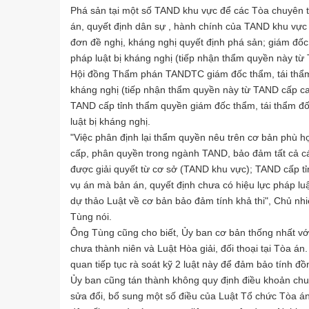
Phá sản tại một số TAND khu vực để các Tòa chuyên t
án, quyết định dân sự , hành chính của TAND khu vực c
đơn đề nghị, kháng nghị quyết định phá sản; giám đốc
pháp luật bị kháng nghị (tiếp nhận thẩm quyền này từ
Hội đồng Thẩm phán TANDTC giám đốc thẩm, tái thẩm đ
kháng nghị (tiếp nhận thẩm quyền này từ TAND cấp ca
TAND cấp tỉnh thẩm quyền giám đốc thẩm, tái thẩm đối
luật bị kháng nghị.
"Việc phân định lại thẩm quyền nêu trên cơ bản phù 
cấp, phân quyền trong ngành TAND, bảo đảm tất cả cá
được giải quyết từ cơ sở (TAND khu vực); TAND cấp tỉn
vụ án mà bản án, quyết định chưa có hiệu lực pháp lu
dự thảo Luật về cơ bản bảo đảm tính khả thi", Chủ 
Tùng nói.
Ông Tùng cũng cho biết, Ủy ban cơ bản thống nhất vớ
chưa thành niên và Luật Hòa giải, đối thoại tại Tòa á
quan tiếp tục rà soát kỹ 2 luật này để đảm bảo tính đ
Ủy ban cũng tán thành không quy định điều khoản chuy
sửa đổi, bổ sung một số điều của Luật Tổ chức Tòa á