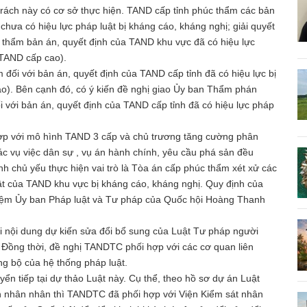
rách này có cơ sở thực hiện. TAND cấp tỉnh phúc thẩm các bản
hưa có hiệu lực pháp luật bị kháng cáo, kháng nghị; giải quyết
 thẩm bản án, quyết định của TAND khu vực đã có hiệu lực
 TAND cấp cao).
ối với bản án, quyết định của TAND cấp tỉnh đã có hiệu lực bị
o). Bên cạnh đó, có ý kiến đề nghị giao Ủy ban Thẩm phán
 với bản án, quyết định của TAND cấp tỉnh đã có hiệu lực pháp
hợp với mô hình TAND 3 cấp và chủ trương tăng cường phân
c vụ việc dân sự , vụ án hành chính, yêu cầu phá sản đều
h chủ yếu thực hiện vai trò là Tòa án cấp phúc thẩm xét xử các
ật của TAND khu vực bị kháng cáo, kháng nghị. Quy định của
nhiệm Ủy ban Pháp luật và Tư pháp của Quốc hội Hoàng Thanh
i nội dung dự kiến sửa đổi bổ sung của Luật Tư pháp người
n. Đồng thời, đề nghị TANDTC phối hợp với các cơ quan liên
ồng bộ của hệ thống pháp luật.
ển tiếp tại dự thảo Luật này. Cụ thể, theo hồ sơ dự án Luật
n nhân nhân thì TANDTC đã phối hợp với Viện Kiểm sát nhân