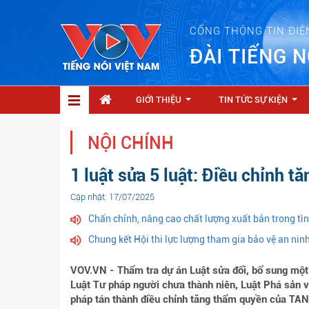
CỔNG THÔNG TIN ĐIỆ
ĐÀI TIẾNG N
GIỚI THIỆU
TIN TỨC SỰ KIỆN
...
...
NỘI CHÍNH
1 luật sửa 5 luật: Điều chỉnh 
Cập nhật: 17/07/2025
Chấn chỉnh, nâng cao chất lượng xuất bản trong tì
Chung kết Hội thi lực lượng tham gia bảo vệ an ninh 
VOV.VN - Thẩm tra dự án Luật sửa đổi, bổ sung một 
Luật Tư pháp người chưa thành niên, Luật Phá sản và
pháp tán thành điều chỉnh tăng thẩm quyền của TAN