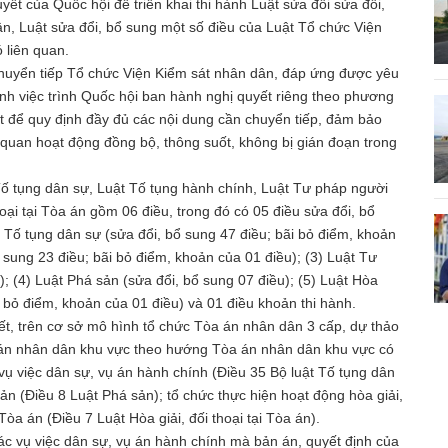
yết của Quốc hội để triển khai thi hành Luật sửa đổi sửa đổi,
n, Luật sửa đổi, bổ sung một số điều của Luật Tổ chức Viện
ó liên quan.
huyển tiếp Tổ chức Viện Kiểm sát nhân dân, đáp ứng được yêu
ành việc trình Quốc hội ban hành nghị quyết riêng theo phương
át để quy định đầy đủ các nội dung cần chuyển tiếp, đảm bảo
quan hoạt động đồng bộ, thông suốt, không bị gián đoạn trong
Tố tụng dân sự, Luật Tố tụng hành chính, Luật Tư pháp người
oại tại Tòa án gồm 06 điều, trong đó có 05 điều sửa đổi, bổ
t Tố tụng dân sự (sửa đổi, bổ sung 47 điều; bãi bỏ điểm, khoản
 sung 23 điều; bãi bỏ điểm, khoản của 01 điều); (3) Luật Tư
; (4) Luật Phá sản (sửa đổi, bổ sung 07 điều); (5) Luật Hòa
ãi bỏ điểm, khoản của 01 điều) và 01 điều khoản thi hành.
t, trên cơ sở mô hình tổ chức Tòa án nhân dân 3 cấp, dự thảo
a án nhân dân khu vực theo hướng Tòa án nhân dân khu vực có
 vụ việc dân sự, vụ án hành chính (Điều 35 Bộ luật Tố tụng dân
ản (Điều 8 Luật Phá sản); tổ chức thực hiện hoạt động hòa giải,
 Tòa án (Điều 7 Luật Hòa giải, đối thoại tại Tòa án).
c vụ việc dân sự, vụ án hành chính mà bản án, quyết định của