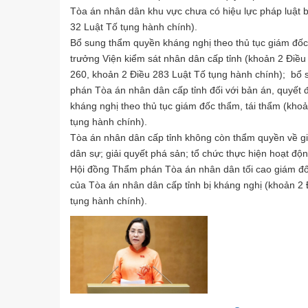
Tòa án nhân dân khu vực chưa có hiệu lực pháp luật b
32 Luật Tố tụng hành chính).
Bổ sung thẩm quyền kháng nghị theo thủ tục giám đốc
trưởng Viện kiểm sát nhân dân cấp tỉnh (khoản 2 Điều
260, khoản 2 Điều 283 Luật Tố tụng hành chính); bổ
phán Tòa án nhân dân cấp tỉnh đối với bản án, quyết 
kháng nghị theo thủ tục giám đốc thẩm, tái thẩm (kho
tụng hành chính).
Tòa án nhân dân cấp tỉnh không còn thẩm quyền về giả
dân sự; giải quyết phá sản; tổ chức thực hiện hoạt động
Hội đồng Thẩm phán Tòa án nhân dân tối cao giám đốc 
của Tòa án nhân dân cấp tỉnh bị kháng nghị (khoản 2 
tụng hành chính).