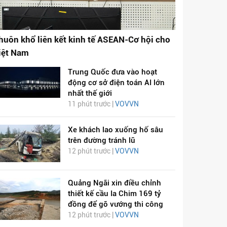
huôn khổ liên kết kinh tế ASEAN-Cơ hội cho
iệt Nam
Trung Quốc đưa vào hoạt
động cơ sở điện toán AI lớn
nhất thế giới
11 phút trước |
VOVVN
Xe khách lao xuống hố sâu
trên đường tránh lũ
12 phút trước |
VOVVN
Quảng Ngãi xin điều chỉnh
thiết kế cầu Ia Chim 169 tỷ
đồng để gỡ vướng thi công
12 phút trước |
VOVVN