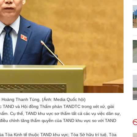
i Hoàng Thanh Tùng. (Ảnh: Media Quốc hội)
ác TAND và Hội đồng Thẩm phán TANDTC trong xét xử, giải
 thẩm. Cụ thể, TAND khu vực sơ thẩm tất cả các vụ việc dân sự,
là điều chỉnh tăng thẩm quyền của TAND khu vực so với TAND
ủa Tòa Kinh tế thuộc TAND khu vực; Tòa Sở hữu trí tuệ, Tòa