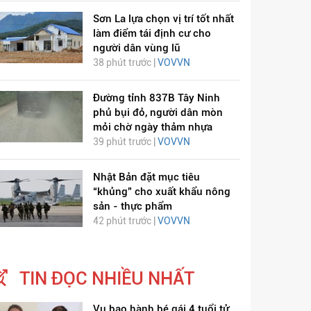
Sơn La lựa chọn vị trí tốt nhất
làm điểm tái định cư cho
người dân vùng lũ
38 phút trước |
VOVVN
Đường tỉnh 837B Tây Ninh
phủ bụi đỏ, người dân mòn
mỏi chờ ngày thảm nhựa
39 phút trước |
VOVVN
Nhật Bản đặt mục tiêu
“khủng” cho xuất khẩu nông
sản - thực phẩm
42 phút trước |
VOVVN
TIN ĐỌC NHIỀU NHẤT
Vụ bạo hành bé gái 4 tuổi tử