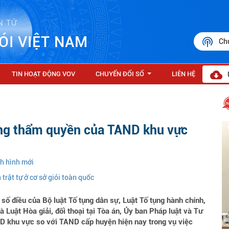
N TỬ
ÓI VIỆT NAM
Ch
TIN HOẠT ĐỘNG VOV
CHUYỂN ĐỔI SỐ
LIÊN HỆ
...
tăng thẩm quyền của TAND khu vực
nh hình mới
trật tự ở cơ sở giỏi toàn quốc
số điều của Bộ luật Tố tụng dân sự, Luật Tố tụng hành chính,
 Luật Hòa giải, đối thoại tại Tòa án, Ủy ban Pháp luật và Tư
D khu vực so với TAND cấp huyện hiện nay trong vụ việc