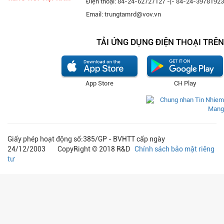
Điện thoại: 84-24-62727127 -|- 84-24-39781923
Email: trungtamrd@vov.vn
TẢI ỨNG DỤNG ĐIỆN THOẠI TRÊN
App Store
CH Play
Giấy phép hoạt động số:385/GP - BVHTT cấp ngày
24/12/2003 CopyRight © 2018 R&D
Chính sách bảo mật riêng
tư