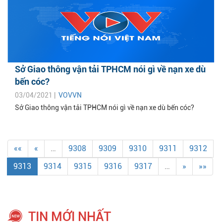
Sở Giao thông vận tải TPHCM nói gì về nạn xe dù
bến cóc?
03/04/2021 |
VOVVN
Sở Giao thông vận tải TPHCM nói gì về nạn xe dù bến cóc?
««
«
…
9308
9309
9310
9311
9312
9313
9314
9315
9316
9317
…
»
»»
TIN MỚI NHẤT