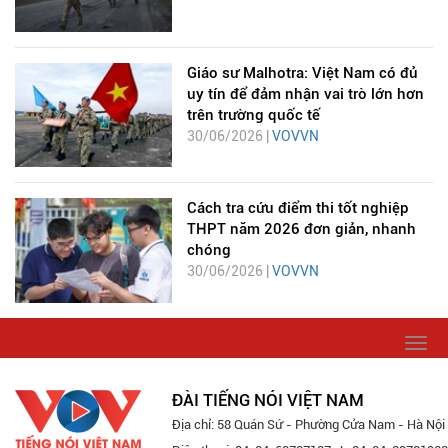
Giáo sư Malhotra: Việt Nam có đủ
uy tín để đảm nhận vai trò lớn hơn
trên trường quốc tế
30/06/2026 |
VOVVN
Cách tra cứu điểm thi tốt nghiệp
THPT năm 2026 đơn giản, nhanh
chóng
30/06/2026 |
VOVVN
Togg
navi
ĐÀI TIẾNG NÓI VIỆT NAM
Địa chỉ: 58 Quán Sứ - Phường Cửa Nam - Hà Nội