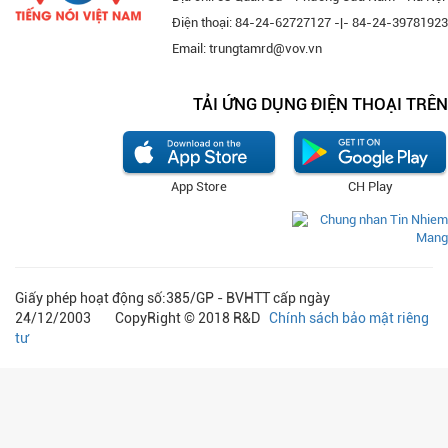
Điện thoại: 84-24-62727127 -|- 84-24-39781923
Email: trungtamrd@vov.vn
TẢI ỨNG DỤNG ĐIỆN THOẠI TRÊN
App Store
CH Play
Giấy phép hoạt động số:385/GP - BVHTT cấp ngày
24/12/2003 CopyRight © 2018 R&D
Chính sách bảo mật riêng
tư