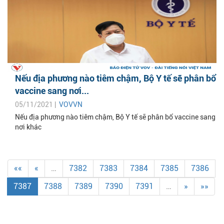
Nếu địa phương nào tiêm chậm, Bộ Y tế sẽ phân bổ
vaccine sang nơi...
05/11/2021 |
VOVVN
Nếu địa phương nào tiêm chậm, Bộ Y tế sẽ phân bổ vaccine sang
nơi khác
««
«
…
7382
7383
7384
7385
7386
7387
7388
7389
7390
7391
…
»
»»