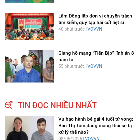
Lâm Đồng lập đơn vị chuyên trách
tìm kiếm, quy tập hài cốt liệt sĩ
40 phút trước |
VOVVN
Giang hồ mạng “Tiến Bịp” lĩnh án 8
năm tù
55 phút trước |
VOVVN
TIN ĐỌC NHIỀU NHẤT
Vụ bạo hành bé gái 4 tuổi tử vong:
Bàn Thị Tâm đang mang thai sẽ bị
xử lý thế nào?
08/05/2026 |
VOVVN