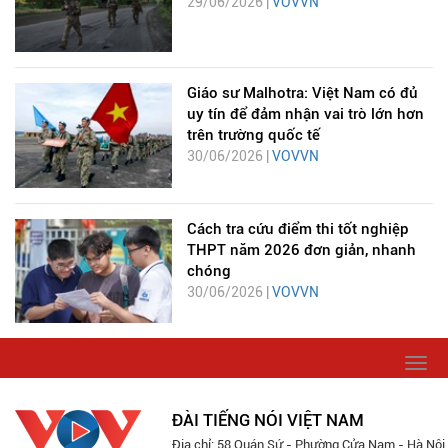
29/06/2026 |
VOVVN
Giáo sư Malhotra: Việt Nam có đủ
uy tín để đảm nhận vai trò lớn hơn
trên trường quốc tế
30/06/2026 |
VOVVN
Cách tra cứu điểm thi tốt nghiệp
THPT năm 2026 đơn giản, nhanh
chóng
30/06/2026 |
VOVVN
Togg
navi
ĐÀI TIẾNG NÓI VIỆT NAM
Địa chỉ: 58 Quán Sứ - Phường Cửa Nam - Hà Nội