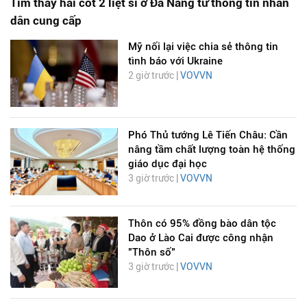
Tìm thấy hài cốt 2 liệt sĩ ở Đà Nẵng từ thông tin nhân
dân cung cấp
Mỹ nối lại việc chia sẻ thông tin
tình báo với Ukraine
2 giờ trước |
VOVVN
Phó Thủ tướng Lê Tiến Châu: Cần
nâng tầm chất lượng toàn hệ thống
giáo dục đại học
3 giờ trước |
VOVVN
Thôn có 95% đồng bào dân tộc
Dao ở Lào Cai được công nhận
"Thôn số"
3 giờ trước |
VOVVN