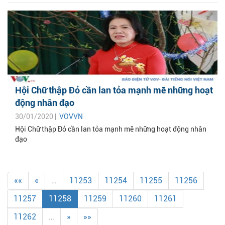
Hội Chữ thập Đỏ cần lan tỏa mạnh mẽ những hoạt
động nhân đạo
30/01/2020 |
VOVVN
Hội Chữ thập Đỏ cần lan tỏa mạnh mẽ những hoạt động nhân
đạo
««
«
…
11253
11254
11255
11256
11257
11258
11259
11260
11261
11262
…
»
»»