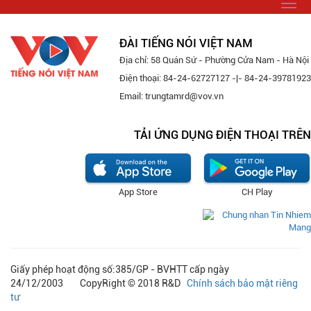
Togg
navi
ĐÀI TIẾNG NÓI VIỆT NAM
Địa chỉ: 58 Quán Sứ - Phường Cửa Nam - Hà Nội
Điện thoại: 84-24-62727127 -|- 84-24-39781923
Email: trungtamrd@vov.vn
TẢI ỨNG DỤNG ĐIỆN THOẠI TRÊN
App Store
CH Play
Giấy phép hoạt động số:385/GP - BVHTT cấp ngày
24/12/2003 CopyRight © 2018 R&D
Chính sách bảo mật riêng
tư