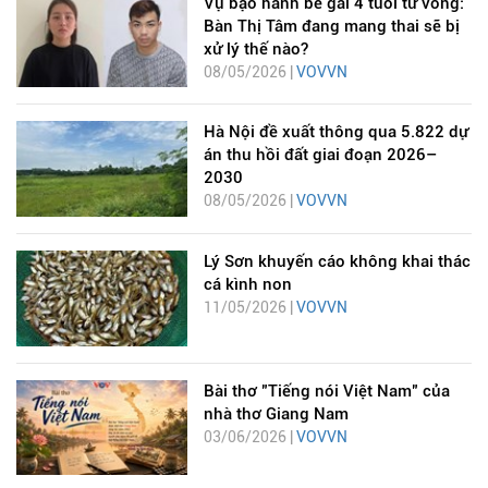
Vụ bạo hành bé gái 4 tuổi tử vong:
Bàn Thị Tâm đang mang thai sẽ bị
xử lý thế nào?
08/05/2026 |
VOVVN
Hà Nội đề xuất thông qua 5.822 dự
án thu hồi đất giai đoạn 2026–
2030
08/05/2026 |
VOVVN
Lý Sơn khuyến cáo không khai thác
cá kình non
11/05/2026 |
VOVVN
Bài thơ "Tiếng nói Việt Nam" của
nhà thơ Giang Nam
03/06/2026 |
VOVVN