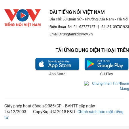
navi
ĐÀI TIẾNG NÓI VIỆT NAM
Địa chỉ: 58 Quán Sứ - Phường Cửa Nam - Hà Nội
Điện thoại: 84-24-62727127 -|- 84-24-39781923
Email: trungtamrd@vov.vn
TẢI ỨNG DỤNG ĐIỆN THOẠI TRÊN
App Store
CH Play
Giấy phép hoạt động số:385/GP - BVHTT cấp ngày
24/12/2003 CopyRight © 2018 R&D
Chính sách bảo mật riêng
tư