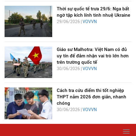
Thời sự quốc tế trưa 29/6: Nga bất
ngờ tập kích lính tinh nhuệ Ukraine
29/06/2026 |
VOVVN
Giáo sư Malhotra: Việt Nam có đủ
uy tín để đảm nhận vai trò lớn hơn
trên trường quốc tế
30/06/2026 |
VOVVN
Cách tra cứu điểm thi tốt nghiệp
THPT năm 2026 đơn giản, nhanh
chóng
30/06/2026 |
VOVVN
Togg