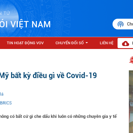
N TỬ
ÓI VIỆT NAM
Ch
TIN HOẠT ĐỘNG VOV
CHUYỂN ĐỔI SỐ
LIÊN HỆ
...
ỹ bất kỳ điều gì về Covid-19​
lá
 BRICS
ng có bất cứ gì che dấu khi luôn có những chuyên gia y tế