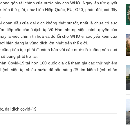
 đóng góp tài chính của nước này cho WHO. Ngay lập tức quyết
n trên thế giới, như Liên Hiệp Quốc, EU, G20, phản đối, coi đây
.
i đoạn đầu của đại dịch không thật sự tốt, nhất là chưa có sức
m tiếp cận các ổ dịch tại Vũ Hán, nhưng việc chính quyền của
y là việc chính trị hoá và đổ lỗi cho WHO vì các yếu kém của
i hiện đang là vùng dịch lớn nhất trên thế giới.
cũng tiếp tục phát đi cảnh báo với các nước là không nên quá
sẽ bùng phát trở lại.
hân Covid-19 tại hơn 100 quốc gia đã tham gia các thử nghiệm
0 bệnh viện tại nhiều nước đã sẵn sàng để tìm kiếm bệnh nhân
c, đại dịch covid-19