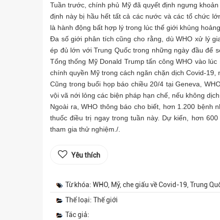
Tuần trước, chính phủ Mỹ đã quyết định ngưng khoản
định này bị hầu hết tất cả các nước và các tổ chức lớ
là hành động bất hợp lý trong lúc thế giới khủng hoảng
Đa số giới phân tích cũng cho rằng, dù WHO xử lý gia
ép đủ lớn với Trung Quốc trong những ngày đầu để sớ
Tổng thống Mỹ Donald Trump tấn công WHO vào lúc nà
chính quyền Mỹ trong cách ngăn chặn dịch Covid-19, nơ
Cũng trong buổi họp báo chiều 20/4 tại Geneva, WHO 
vội vã nới lỏng các biện pháp hạn chế, nếu không dịch 
Ngoài ra, WHO thông báo cho biết, hơn 1.200 bệnh n
thuốc điều trị ngay trong tuần này. Dự kiến, hơn 60
tham gia thử nghiệm./.
Yêu thích
Từ khóa: WHO, Mỹ, che giấu về Covid-19​, Trung Quố
Thể loại: Thế giới
Tác giả: