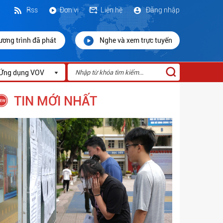
Rss
Đơn vị
Liên hệ
Đăng nhập
ương trình đã phát
Nghe và xem trực tuyến
Ứng dụng VOV
TIN MỚI NHẤT