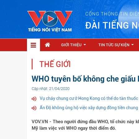
CỔNG THÔNG TIN ĐIỆ
ĐÀI TIẾNG N
GIỚI THIỆU
TIN TỨC SỰ KIỆN
...
...
THẾ GIỚI
WHO tuyên bố không che giấu M
Cập nhật: 21/04/2020
Vụ cháy chung cư ở Hong Kong có thể do tàn thuốc 
Ấn Độ không ủng hộ việc xây dựng đồng tiền chung
VOV.VN - Theo người đứng đầu WHO, tổ chức này khô
Mỹ làm việc với WHO ngay thời điểm đó.