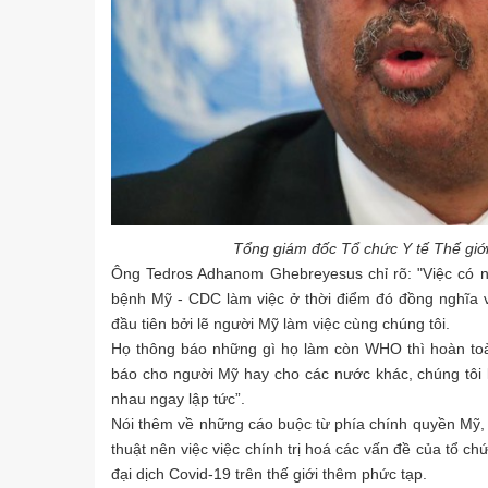
Tổng giám đốc Tổ chức Y tế Thế gi
Ông Tedros Adhanom Ghebreyesus chỉ rõ: "
Việc có 
bệnh Mỹ - CDC làm việc ở thời điểm đó đồng nghĩa 
đầu tiên bởi lẽ người Mỹ làm việc cùng chúng tôi.
Họ thông báo những gì họ làm còn WHO thì hoàn toàn
báo cho người Mỹ hay cho các nước khác, chúng tôi
nhau ngay lập tức”.
Nói thêm về những cáo buộc từ phía chính quyền M
thuật nên việc việc chính trị hoá các vấn đề của tổ c
đại dịch Covid-19 trên thế giới thêm phức tạp.