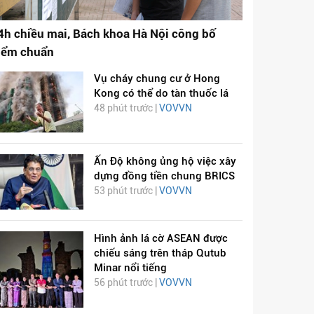
4h chiều mai, Bách khoa Hà Nội công bố
iểm chuẩn
Vụ cháy chung cư ở Hong
Kong có thể do tàn thuốc lá
48 phút trước |
VOVVN
Ấn Độ không ủng hộ việc xây
dựng đồng tiền chung BRICS
53 phút trước |
VOVVN
Hình ảnh lá cờ ASEAN được
chiếu sáng trên tháp Qutub
Minar nổi tiếng
56 phút trước |
VOVVN