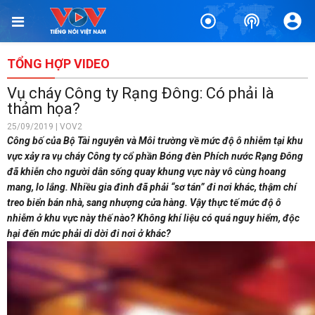
TỔNG HỢP VIDEO
Vụ cháy Công ty Rạng Đông: Có phải là
thảm họa?
25/09/2019 | VOV2
Công bố của Bộ Tài nguyên và Môi trường về mức độ ô nhiễm tại khu
vực xảy ra vụ cháy Công ty cổ phần Bóng đèn Phích nước Rạng Đông
đã khiễn cho người dân sống quay khung vực này vô cùng hoang
mang, lo lắng. Nhiều gia đình đã phải “sơ tán” đi nơi khác, thậm chí
treo biển bán nhà, sang nhượng cửa hàng. Vậy thực tế mức độ ô
nhiễm ở khu vực này thế nào? Không khí liệu có quá nguy hiểm, độc
hại đến mức phải di dời đi nơi ở khác?