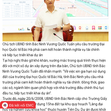
Chủ tịch UBND tỉnh Bắc Ninh Vương Quốc Tuấn yêu cầu trường Đại
học Quốc tế Bắc Hà phải cam kết hoàn thành nghĩa vụ tài chính
và tiếp tục triển khai dự án
Tại hội nghị tháo gỡ khó khăn, vướng mắc trong quá trình thực hiện
đối với một số dự án xây dựng trên địa bàn, Chủ tịch UBND tỉnh Bắc
Ninh Vương Quốc Tuấn đã nhấn mạnh: “Về việc xin gia hạn sử dụng
đất của trường Đại học Quốc tế Bắc Hà, tỉnh Bắc Ninh yêu cầu nhà
trường phải cam kết hoàn thành nghĩa vụ tài chính. Đồng thời, giao
các sở, ngành liên quan phối hợp với nhà trường điều chỉnh thủ tục
đầu tư, tiếp tục triển khai dự án”.
Trước đó, ngày 20/6/2008, UBND tỉnh Bắc Ninh cấp cho Trường Giấy
Chứng nhận quyền sử dụng 15ha đất tại khu quy hoạch “Làng đại
Đã kết nối EMC
học và nghiên cứu khoa học” thuộc huyện Tiên Du. Dự án được khởi