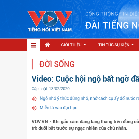
CỔNG THÔNG TIN ĐIỆ
ĐÀI TIẾNG N
GIỚI THIỆU
TIN TỨC SỰ KIỆN
...
...
ĐỜI SỐNG
Video: Cuộc hội ngộ bất ngờ đầ
Cập nhật: 13/02/2020
Ngõ nhỏ ý thức đừng nhỏ, nhớ cách cụ ấy đổ nước ra
Miễn là vào đại học
VOV.VN - Khi gấu xám đang lang thang trên đồng cỏ 
trò đuổi bắt trước sự ngạc nhiên của chủ nhân.