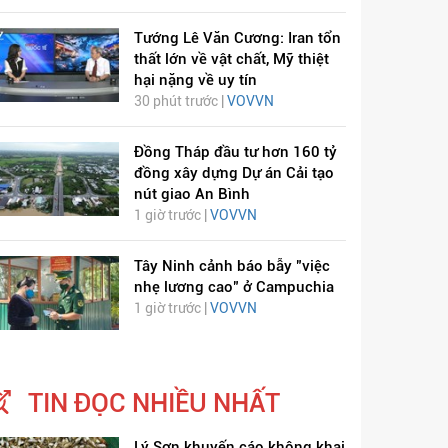
Tướng Lê Văn Cương: Iran tổn
thất lớn về vật chất, Mỹ thiệt
hại nặng về uy tín
30 phút trước |
VOVVN
Đồng Tháp đầu tư hơn 160 tỷ
đồng xây dựng Dự án Cải tạo
nút giao An Bình
1 giờ trước |
VOVVN
Tây Ninh cảnh báo bẫy "việc
nhẹ lương cao" ở Campuchia
1 giờ trước |
VOVVN
TIN ĐỌC NHIỀU NHẤT
Lý Sơn khuyến cáo không khai