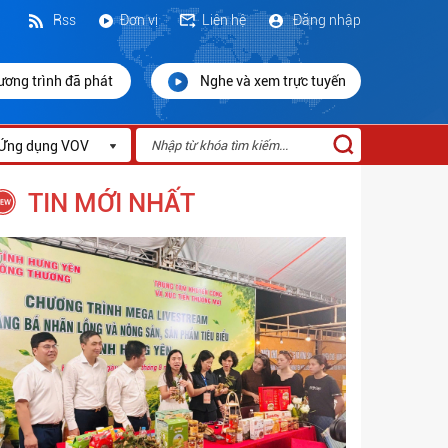
Rss
Đơn vị
Liên hệ
Đăng nhập
ương trình đã phát
Nghe và xem trực tuyến
Ứng dụng VOV
TIN MỚI NHẤT