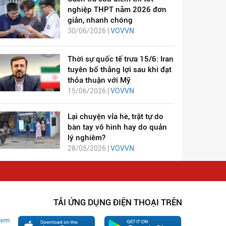
nghiệp THPT năm 2026 đơn
giản, nhanh chóng
30/06/2026 |
VOVVN
Thời sự quốc tế trưa 15/6: Iran
tuyên bố thắng lợi sau khi đạt
thỏa thuận với Mỹ
15/06/2026 |
VOVVN
Lại chuyện vỉa hè, trật tự do
bàn tay vô hình hay do quản
lý nghiêm?
28/05/2026 |
VOVVN
TẢI ỨNG DỤNG ĐIỆN THOẠI TRÊN