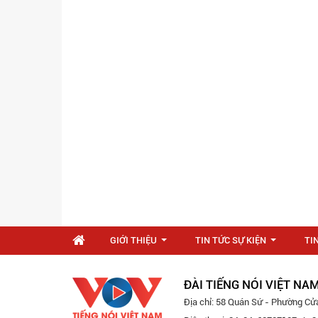
GIỚI THIỆU
TIN TỨC SỰ KIỆN
TI
...
...
ĐÀI TIẾNG NÓI VIỆT NA
Địa chỉ: 58 Quán Sứ - Phường Cử