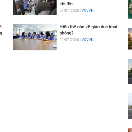
khi lên...
23/07/2026 |
VOVVN
ỏ
Hiểu thế nào về giáo dục khai
g
phóng?
22/07/2026 |
VOVVN