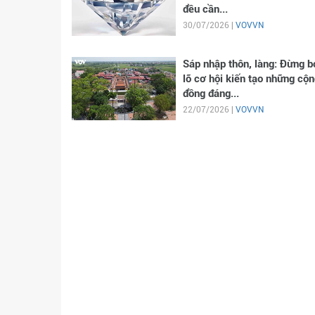
đều cần...
30/07/2026 |
VOVVN
Sáp nhập thôn, làng: Đừng b
lỡ cơ hội kiến tạo những cộn
đồng đáng...
22/07/2026 |
VOVVN