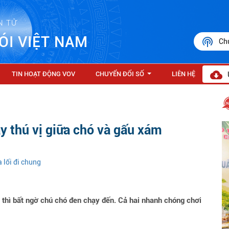
N TỬ
ÓI VIỆT NAM
Ch
TIN HOẠT ĐỘNG VOV
CHUYỂN ĐỔI SỐ
LIÊN HỆ
...
y thú vị giữa chó và gấu xám
 lối đi chung
thì bất ngờ chú chó đen chạy đến. Cả hai nhanh chóng chơi