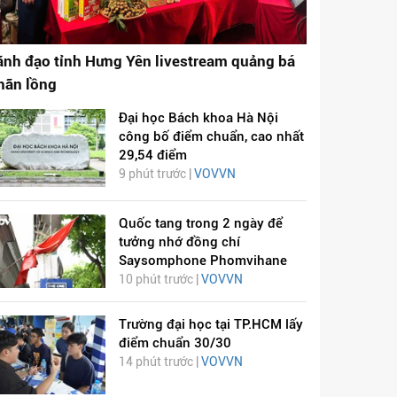
ãnh đạo tỉnh Hưng Yên livestream quảng bá
hãn lồng
Đại học Bách khoa Hà Nội
công bố điểm chuẩn, cao nhất
29,54 điểm
9 phút trước |
VOVVN
Quốc tang trong 2 ngày để
tưởng nhớ đồng chí
Saysomphone Phomvihane
10 phút trước |
VOVVN
Trường đại học tại TP.HCM lấy
điểm chuẩn 30/30
14 phút trước |
VOVVN