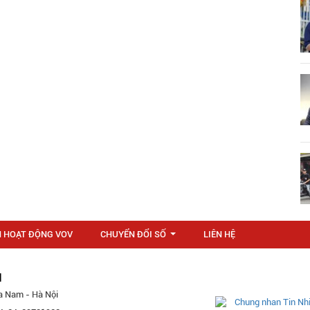
N HOẠT ĐỘNG VOV
CHUYỂN ĐỔI SỐ
LIÊN HỆ
...
M
a Nam - Hà Nội