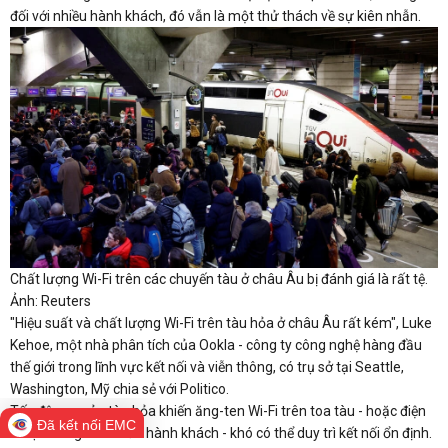
đối với nhiều hành khách, đó vẫn là một thử thách về sự kiên nhẫn.
Chất lượng Wi-Fi trên các chuyến tàu ở châu Âu bị đánh giá là rất tệ.
Ảnh: Reuters
"Hiệu suất và chất lượng Wi-Fi trên tàu hỏa ở châu Âu rất kém", Luke
Kehoe, một nhà phân tích của Ookla - công ty công nghệ hàng đầu
thế giới trong lĩnh vực kết nối và viễn thông, có trụ sở tại Seattle,
Washington, Mỹ chia sẻ với Politico.
Tốc độ cao của tàu hỏa khiến ăng-ten Wi-Fi trên toa tàu - hoặc điện
Đã kết nối EMC
thoại thông minh của hành khách - khó có thể duy trì kết nối ổn định.