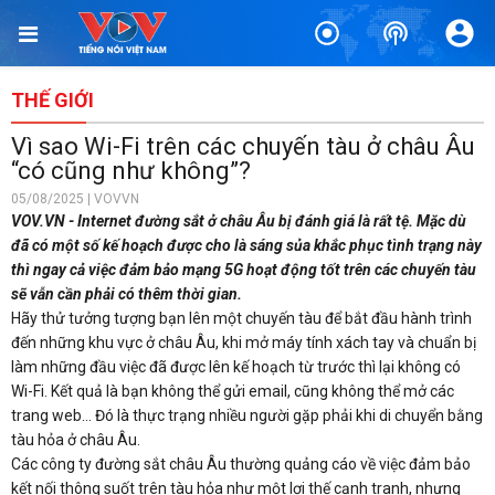
THẾ GIỚI
Vì sao Wi-Fi trên các chuyến tàu ở châu Âu
“có cũng như không”?
05/08/2025 | VOVVN
VOV.VN - Internet đường sắt ở châu Âu bị đánh giá là rất tệ. Mặc dù
đã có một số kế hoạch được cho là sáng sủa khắc phục tình trạng này
thì ngay cả việc đảm bảo mạng 5G hoạt động tốt trên các chuyến tàu
sẽ vẫn cần phải có thêm thời gian.
Hãy thử tưởng tượng bạn lên một chuyến tàu để bắt đầu hành trình
đến những khu vực ở châu Âu, khi mở máy tính xách tay và chuẩn bị
làm những đầu việc đã được lên kế hoạch từ trước thì lại không có
Wi-Fi. Kết quả là bạn không thể gửi email, cũng không thể mở các
trang web… Đó là thực trạng nhiều người gặp phải khi di chuyển bằng
tàu hỏa ở châu Âu.
Các công ty đường sắt châu Âu thường quảng cáo về việc đảm bảo
kết nối thông suốt trên tàu hỏa như một lợi thế cạnh tranh, nhưng