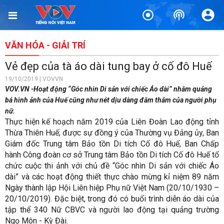
VĂN HÓA - GIẢI TRÍ
Vẻ đẹp của tà áo dài tung bay ở cố đô Huế ​
19/10/2019 | VOVVN
VOV.VN -Hoạt động “Góc nhìn Di sản với chiếc Áo dài” nhằm quảng
bá hình ảnh của Huế cũng như nét dịu dàng đằm thắm của người phụ
nữ.
Thực hiện kế hoạch năm 2019 của Liên Đoàn Lao động tỉnh
Thừa Thiên Huế; được sự đồng ý của Thường vụ Đảng ủy, Ban
Giám đốc Trung tâm Bảo tồn Di tích Cố đô Huế, Ban Chấp
hành Công đoàn cơ sở Trung tâm Bảo tồn Di tích Cố đô Huế tổ
chức cuộc thi ảnh với chủ đề “Góc nhìn Di sản với chiếc Áo
dài” và các hoạt động thiết thực chào mừng kỉ niệm 89 năm
Ngày thành lập Hội Liên hiệp Phụ nữ Việt Nam (20/10/1930 –
20/10/2019). Đặc biệt, trong đó có buổi trình diễn áo dài của
tập thể 340 Nữ CBVC và người lao động tại quảng trường
Ngọ Môn - Kỳ Đài.