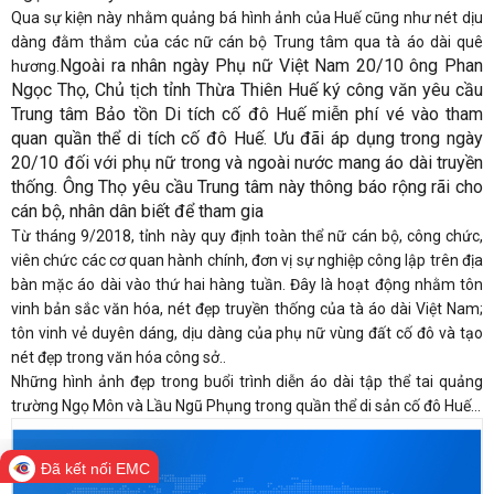
Qua sự kiện này nhằm quảng bá hình ảnh của Huế cũng như nét dịu
dàng đằm thắm của các nữ cán bộ Trung tâm qua tà áo dài quê
Ngoài ra nhân ngày Phụ nữ Việt Nam 20/10 ông Phan
hương.
Ngọc Thọ, Chủ tịch tỉnh Thừa Thiên Huế ký công văn yêu cầu
Trung tâm Bảo tồn Di tích cố đô Huế miễn phí vé vào tham
quan quần thể di tích cố đô Huế. Ưu đãi áp dụng trong ngày
20/10 đối với phụ nữ trong và ngoài nước mang áo dài truyền
thống. Ông Thọ yêu cầu Trung tâm này thông báo rộng rãi cho
cán bộ, nhân dân biết để tham gia
Từ tháng 9/2018, tỉnh này quy định toàn thể nữ cán bộ, công chức,
viên chức các cơ quan hành chính, đơn vị sự nghiệp công lập trên địa
bàn mặc áo dài vào thứ hai hàng tuần. Đây là hoạt động nhằm tôn
vinh bản sắc văn hóa, nét đẹp truyền thống của tà áo dài Việt Nam;
tôn vinh vẻ duyên dáng, dịu dàng của phụ nữ vùng đất cố đô và tạo
nét đẹp trong văn hóa công sở..
Những hình ảnh đẹp trong buổi trình diễn áo dài tập thể tai quảng
trường Ngọ Môn và Lầu Ngũ Phụng trong quần thể di sản cố đô Huế...
Đã kết nối EMC