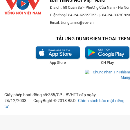
ĐÀI TIẾNG NÓI VIỆT NAM
Địa chỉ: 58 Quán Sứ - Phường Cửa Nam - Hà Nội
Điện thoại: 84-24-62727127 -|- 84-24-39781923
Email: trungtamrd@vov.vn
TẢI ỨNG DỤNG ĐIỆN THOẠI TRÊN
App Store
CH Play
Giấy phép hoạt động số:385/GP - BVHTT cấp ngày
24/12/2003 CopyRight © 2018 R&D
Chính sách bảo mật riêng
tư