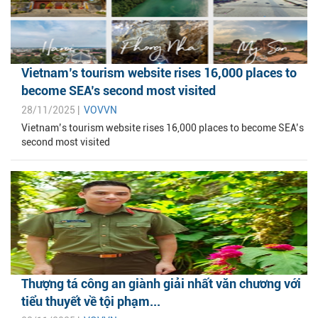
Vietnam’s tourism website rises 16,000 places to
become SEA’s second most visited
28/11/2025 |
VOVVN
Vietnam’s tourism website rises 16,000 places to become SEA’s
second most visited
Thượng tá công an giành giải nhất văn chương với
tiểu thuyết về tội phạm...