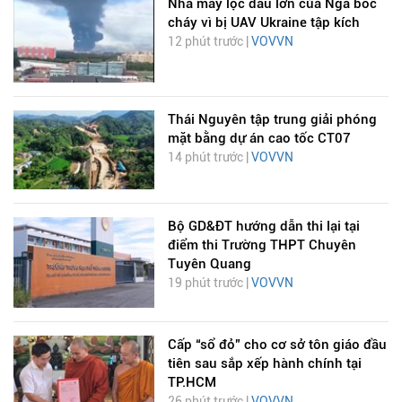
Nhà máy lọc dầu lớn của Nga bốc
cháy vì bị UAV Ukraine tập kích
12 phút trước |
VOVVN
Thái Nguyên tập trung giải phóng
mặt bằng dự án cao tốc CT07
14 phút trước |
VOVVN
Bộ GD&ĐT hướng dẫn thi lại tại
điểm thi Trường THPT Chuyên
Tuyên Quang
19 phút trước |
VOVVN
Cấp “sổ đỏ” cho cơ sở tôn giáo đầu
tiên sau sắp xếp hành chính tại
TP.HCM
26 phút trước |
VOVVN