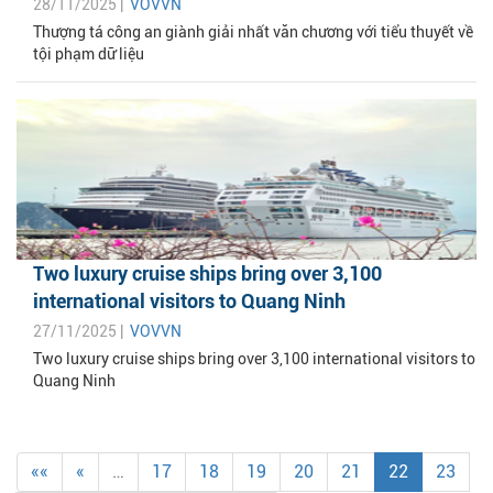
28/11/2025 |
VOVVN
Thượng tá công an giành giải nhất văn chương với tiểu thuyết về
tội phạm dữ liệu
Two luxury cruise ships bring over 3,100
international visitors to Quang Ninh
27/11/2025 |
VOVVN
Two luxury cruise ships bring over 3,100 international visitors to
Quang Ninh
««
«
…
17
18
19
20
21
22
23