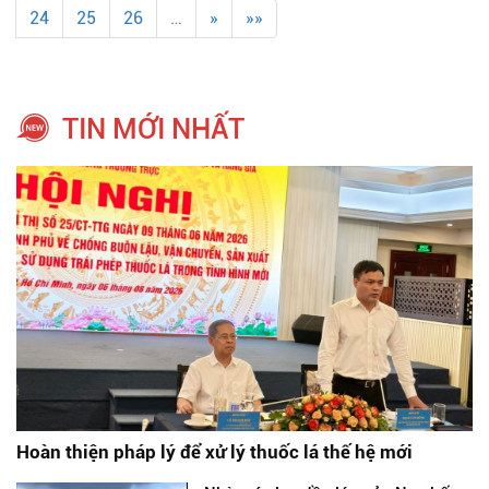
24
25
26
…
»
»»
TIN MỚI NHẤT
Hoàn thiện pháp lý để xử lý thuốc lá thế hệ mới