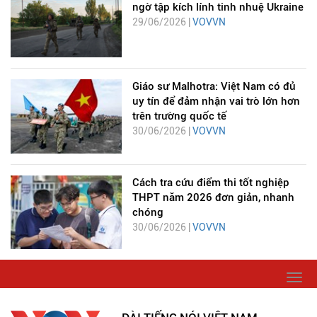
ngờ tập kích lính tinh nhuệ Ukraine
29/06/2026 |
VOVVN
Giáo sư Malhotra: Việt Nam có đủ
uy tín để đảm nhận vai trò lớn hơn
trên trường quốc tế
30/06/2026 |
VOVVN
Cách tra cứu điểm thi tốt nghiệp
THPT năm 2026 đơn giản, nhanh
chóng
30/06/2026 |
VOVVN
Togg
navi