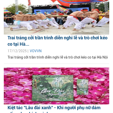
Trai tráng cởi trần trình diễn nghi lễ và trò chơi kéo
co tại Hà...
17/12/2025 |
VOVVN
Trai tráng cởi trần trình diễn nghi lễ và trò chơi kéo co tại Hà Nội
Kiệt tác "Lâu đài xanh" - Khi người phụ nữ dám