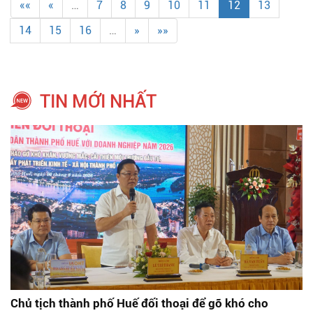
««
«
…
7
8
9
10
11
12
13
14
15
16
…
»
»»
TIN MỚI NHẤT
Chủ tịch thành phố Huế đối thoại để gỡ khó cho