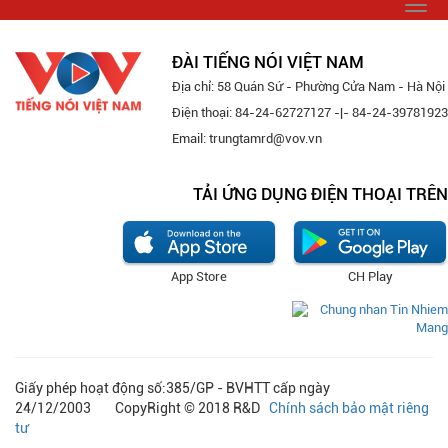
Togg
navi
ĐÀI TIẾNG NÓI VIỆT NAM
Địa chỉ: 58 Quán Sứ - Phường Cửa Nam - Hà Nội
Điện thoại: 84-24-62727127 -|- 84-24-39781923
Email: trungtamrd@vov.vn
TẢI ỨNG DỤNG ĐIỆN THOẠI TRÊN
App Store
CH Play
Giấy phép hoạt động số:385/GP - BVHTT cấp ngày
24/12/2003 CopyRight © 2018 R&D
Chính sách bảo mật riêng
tư