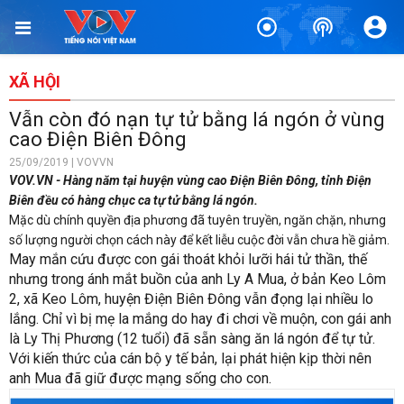
XÃ HỘI
Vẫn còn đó nạn tự tử bằng lá ngón ở vùng
cao Điện Biên Đông
25/09/2019 | VOVVN
VOV.VN - Hàng năm tại huyện vùng cao Điện Biên Đông, tỉnh Điện
Biên đều có hàng chục ca tự tử bằng lá ngón.
Mặc dù chính quyền địa phương đã tuyên truyền, ngăn chặn, nhưng
số lượng người chọn cách này để kết liễu cuộc đời vẫn chưa hề giảm.
May mắn cứu được con gái thoát khỏi lưỡi hái tử thần, thế
nhưng trong ánh mắt buồn của anh Ly A Mua, ở bản Keo Lôm
2, xã Keo Lôm, huyện Điện Biên Đông vẫn đọng lại nhiều lo
lắng. Chỉ vì bị mẹ la mắng do hay đi chơi về muộn, con gái anh
là Ly Thị Phương (12 tuổi) đã sẵn sàng ăn lá ngón để tự tử.
Với kiến thức của cán bộ y tế bản, lại phát hiện kịp thời nên
anh Mua đã giữ được mạng sống cho con.