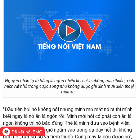
Nguyên nhân tự tử bằng là ngón nhiều khi chỉ là những mâu thuẫn, xích
mích rất nhỏ trong cuộc sống như không được gia đình mua điện thoại,
mua xe...
"Đầu tiên hỏi nó không nói nhưng mình mở mắt nó ra thì mình
biết ngay là nó ăn lá ngón rồi. Mình mới hỏi có phải con ăn lá
ngón không thì nó bảo đúng. Thế là mình đưa vào bệnh viện,
các bác sỹ bảo bây giờ ngấm vào trong dạ dày hết thì không
Đã kết nối EMC
rửa ruột, rửa sơ sơ và tiêm thuốc. Cũng may là cứu được nó",