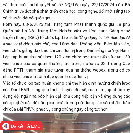
và thực hiện nghị quyết số 57-NQ/TW ngày 22/12/2024 của Bộ
Chính trị về đột phá phát triển khoa học, công nghệ, đổi mới sáng tạo
và chuyển đổi số quốc gia.
Hôm nay, 03/6/2025 tại Trung tâm Phát thanh quốc gia 58 phố
Quán sứ, Hà Nội, Trung tâm Nghiên cứu và Ứng dụng Công nghệ
truyền thông (R&D) tổ chức lớp tập huấn
“Ứng dụng trí tuệ nhân tạo AI
trong hoạt động báo chí”
, cho Lãnh đạo, Phóng viên, Biên tập viên,
viên chức giảng dạy báo chí các đơn vị trong Đài Tiếng nói Việt Nam.
Lớp tập huấn thu hút hơn 120 viên chức học trực tiếp và gần 180
viên chức các cơ quan thường trú trong nước và 02 Trường Cao
đẳng PTTH tham gia trực tuyến qua hệ thống webex, trong đó có
nhiều viên chức là Lãnh đạo quản lý các đơn vị.
Việc tổ chức lớp tập huấn không chỉ thể hiện định hướng chiến lược
của Đài TNVN trong quá trình chuyển đổi số, mà còn góp phần xây
dựng đội ngũ nhà báo hiện đại, chủ động tiếp cận và ứng dụng các
công nghệ mới, để nâng cao chất lượng nội dung các sản phẩm báo
chí của Đài TNVN, phục vụ công chúng ngày càng tốt hơn.
Đã kết nối EMC