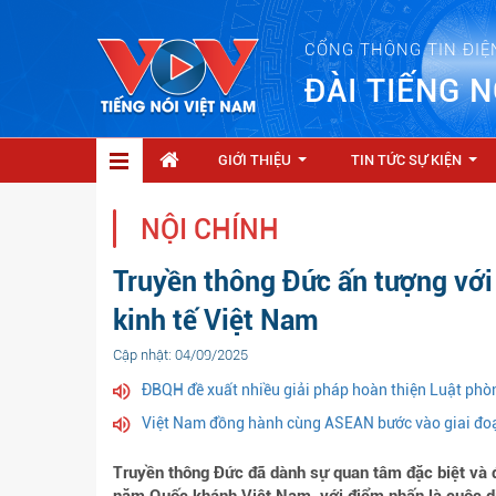
CỔNG THÔNG TIN ĐIỆ
ĐÀI TIẾNG N
GIỚI THIỆU
TIN TỨC SỰ KIỆN
...
...
NỘI CHÍNH
Truyền thông Đức ấn tượng vớ
kinh tế Việt Nam
Cập nhật: 04/09/2025
ĐBQH đề xuất nhiều giải pháp hoàn thiện Luật phòn
Việt Nam đồng hành cùng ASEAN bước vào giai đoạ
Truyền thông Đức đã dành sự quan tâm đặc biệt và 