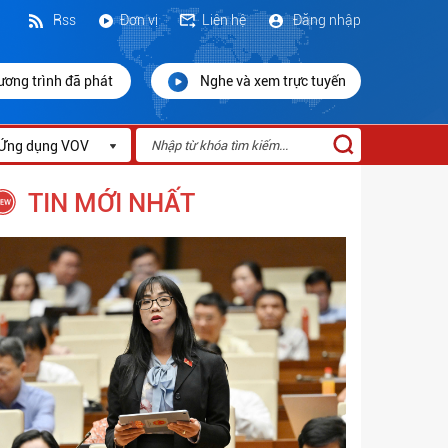
Rss
Đơn vị
Liên hệ
Đăng nhập
ương trình đã phát
Nghe và xem trực tuyến
Ứng dụng VOV
TIN MỚI NHẤT