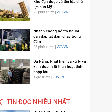
Kho đạn dược và tên lửa chủ
lực của Mỹ
26 phút trước |
VOVVN
Nhanh chóng hỗ trợ người
dân dập tắt đám cháy trong
đêm
28 phút trước |
VOVVN
Đà Nẵng: Phát hiện và xử lý vụ
kinh doanh lô than hoạt tính
nhập lậu
1 giờ trước |
VOVVN
TIN ĐỌC NHIỀU NHẤT