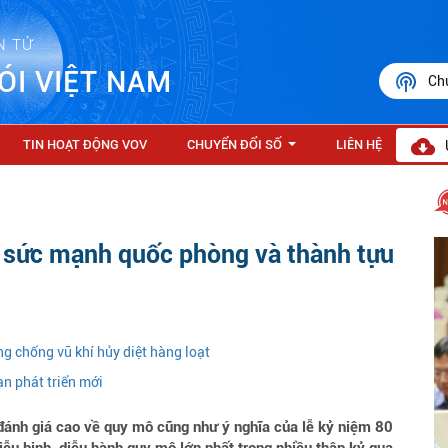
N TỬ
ÓI VIỆT NAM
Ch
TIN HOẠT ĐỘNG VOV
CHUYỂN ĐỔI SỐ
LIÊN HỆ
...
i sức mạnh quốc phòng và thành tựu
g chống vũ khí hủy diệt hàng loạt
n phát triển mới
đánh giá cao về quy mô cũng như ý nghĩa của lễ kỷ niệm 80