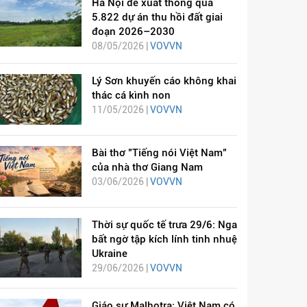
Hà Nội đề xuất thông qua
5.822 dự án thu hồi đất giai
đoạn 2026–2030
08/05/2026 |
VOVVN
Lý Sơn khuyến cáo không khai
thác cá kình non
11/05/2026 |
VOVVN
Bài thơ "Tiếng nói Việt Nam"
của nhà thơ Giang Nam
03/06/2026 |
VOVVN
Thời sự quốc tế trưa 29/6: Nga
bất ngờ tập kích lính tinh nhuệ
Ukraine
29/06/2026 |
VOVVN
Giáo sư Malhotra: Việt Nam có