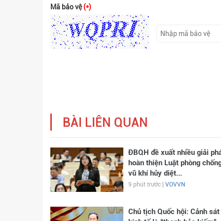
Mã bảo vệ
(*)
BÀI LIÊN QUAN
ĐBQH đề xuất nhiều giải ph
hoàn thiện Luật phòng chốn
vũ khí hủy diệt...
9 phút trước |
VOVVN
Chủ tịch Quốc hội: Cảnh sát