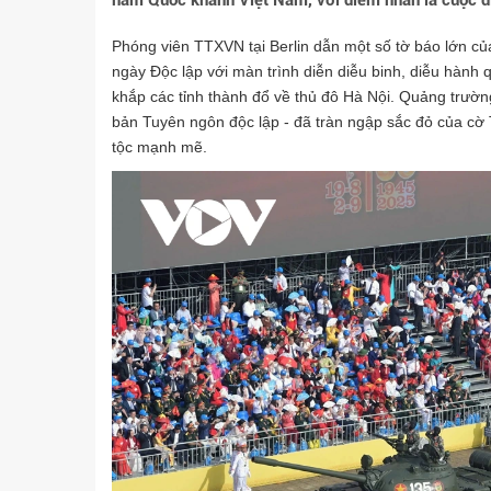
năm Quốc khánh Việt Nam, với điểm nhấn là cuộc diễ
Phóng viên TTXVN tại Berlin dẫn một số tờ báo lớn c
ngày Độc lập với màn trình diễn diễu binh, diễu hành 
khắp các tỉnh thành đổ về thủ đô Hà Nội. Quảng trườn
bản Tuyên ngôn độc lập - đã tràn ngập sắc đỏ của cờ 
tộc mạnh mẽ.