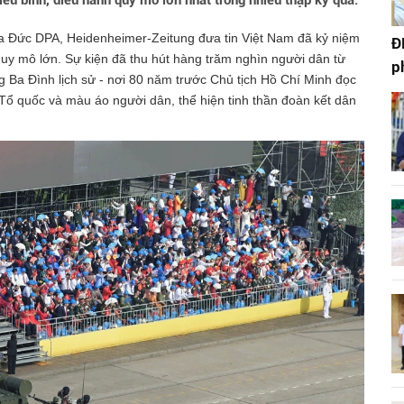
u binh, diễu hành quy mô lớn nhất trong nhiều thập kỷ qua.
ủa Đức DPA, Heidenheimer-Zeitung đưa tin Việt Nam đã kỷ niệm
Đ
quy mô lớn. Sự kiện đã thu hút hàng trăm nghìn người dân từ
p
g Ba Đình lịch sử - nơi 80 năm trước Chủ tịch Hồ Chí Minh đọc
Tổ quốc và màu áo người dân, thể hiện tinh thần đoàn kết dân