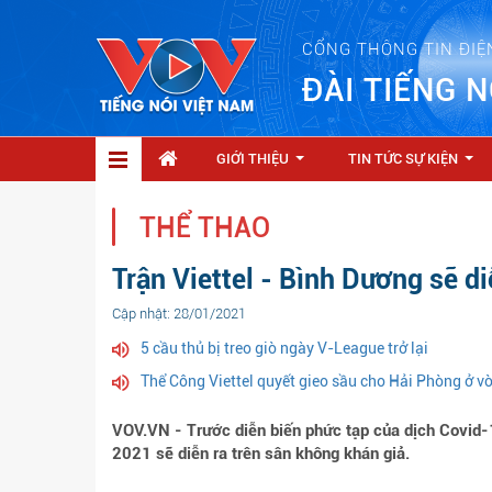
CỔNG THÔNG TIN ĐIỆ
ĐÀI TIẾNG N
GIỚI THIỆU
TIN TỨC SỰ KIỆN
...
...
THỂ THAO
Trận Viettel - Bình Dương sẽ di
Cập nhật: 28/01/2021
5 cầu thủ bị treo giò ngày V-League trở lại
Thể Công Viettel quyết gieo sầu cho Hải Phòng ở 
VOV.VN - Trước diễn biến phức tạp của dịch Covid-1
2021 sẽ diễn ra trên sân không khán giả.