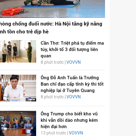
hòng chống đuối nước: Hà Nội tăng kỹ năng
inh tồn cho trẻ dịp hè
Cần Thơ: Triệt phá tụ điểm ma
túy, khởi tố 3 đối tượng liên
quan
8 phút trước |
VOVVN
Ông Đỗ Anh Tuấn là Trưởng
Ban chỉ đạo cấp tỉnh kỳ thi tốt
nghiệp lại ở Tuyên Quang
8 phút trước |
VOVVN
Ông Trump cho biết kho vũ
khí vẫn dồi dào nhưng kém
hiện đại hơn
13 phút trước |
VOVVN