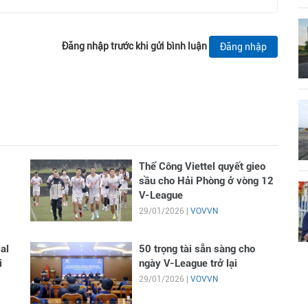
Đăng nhập trước khi gửi bình luận
Đăng nhập
Thể Công Viettel quyết gieo
sầu cho Hải Phòng ở vòng 12
V-League
29/01/2026 |
VOVVN
al
50 trọng tài sẵn sàng cho
i
ngày V-League trở lại
29/01/2026 |
VOVVN