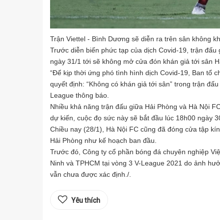
Trận Viettel - Bình Dương sẽ diễn ra trên sân không k
Trước diễn biến phức tạp của dịch Covid-19, trận đấu
ngày 31/1 tới sẽ không mở cửa đón khán giả tới sân 
“Để kịp thời ứng phó tình hình dịch Covid-19, Ban t
quyết định: “Không có khán giả tới sân” trong trận 
League thông báo.
Nhiều khả năng trận đấu giữa Hải Phòng và Hà Nội FC
dự kiến, cuộc đọ sức này sẽ bắt đầu lúc 18h00 ngày 3
Chiều nay (28/1), Hà Nội FC cũng đã đóng cửa tập kín 
Hải Phòng như kế hoạch ban đầu.
Trước đó, Công ty cổ phần bóng đá chuyên nghiệp Vi
Ninh và TPHCM tại vòng 3 V-League 2021 do ảnh hưởng
vẫn chưa được xác định./.
Yêu thích