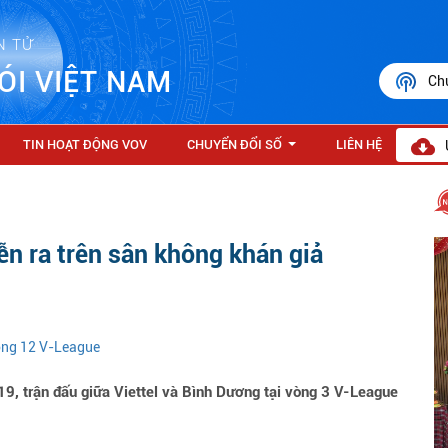
N TỬ
ÓI VIỆT NAM
Ch
TIN HOẠT ĐỘNG VOV
CHUYỂN ĐỔI SỐ
LIÊN HỆ
...
ễn ra trên sân không khán giả
vòng 12 V-League
9, trận đấu giữa Viettel và Bình Dương tại vòng 3 V-League