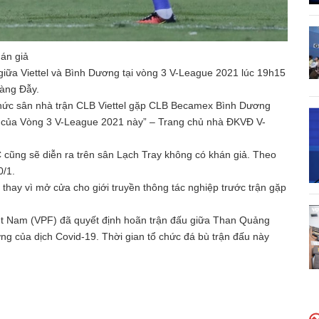
hán giả
 giữa Viettel và Bình Dương tại vòng 3 V-League 2021 lúc 19h15
Hàng Đẫy.
ổ chức sân nhà trận CLB Viettel gặp CLB Becamex Bình Dương
đấu của Vòng 3 V-League 2021 này” – Trang chủ nhà ĐKVĐ V-
 cũng sẽ diễn ra trên sân Lạch Tray không có khán giả. Theo
0/1.
thay vì mở cửa cho giới truyền thông tác nghiệp trước trận gặp
ệt Nam (VPF) đã quyết định hoãn trận đấu giữa Than Quảng
 của dịch Covid-19. Thời gian tổ chức đá bù trận đấu này