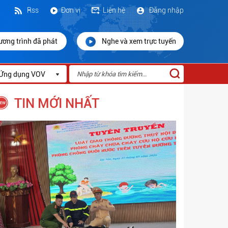
Rss
Đơn vị
Liên hệ
Đăng nhập
ương trình đã phát
Nghe và xem trực tuyến
Ứng dụng VOV
TIN MỚI NHẤT