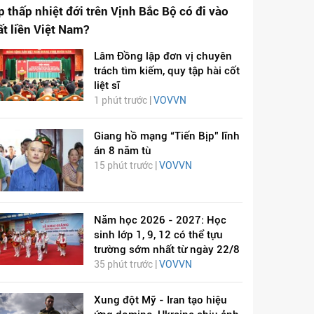
p thấp nhiệt đới trên Vịnh Bắc Bộ có đi vào
ất liền Việt Nam?
Lâm Đồng lập đơn vị chuyên
trách tìm kiếm, quy tập hài cốt
liệt sĩ
1 phút trước |
VOVVN
Giang hồ mạng “Tiến Bịp” lĩnh
án 8 năm tù
15 phút trước |
VOVVN
Năm học 2026 - 2027: Học
sinh lớp 1, 9, 12 có thể tựu
trường sớm nhất từ ngày 22/8
35 phút trước |
VOVVN
Xung đột Mỹ - Iran tạo hiệu