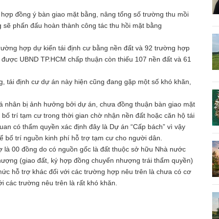
hợp đồng ý bàn giao mặt bằng, nâng tổng số trường thu mồi
 sẽ phấn đấu hoàn thành công tác thu hồi mặt bằng
trường hợp dự kiến tái định cư bằng nền đất và 92 trường hợp
 đã được UBND TP.HCM chấp thuận còn thiếu 107 nền đất và 61
 tái định cư dự án này hiện cũng đang gặp một số khó khăn,
 cá nhân bị ảnh hưởng bởi dự án, chưa đồng thuận bàn giao mặt
ố trí tạm cư trong thời gian chờ nhận nền đất hoặc căn hộ tái
uan có thẩm quyền xác định đây là Dự án “Cấp bách” vì vậy
bố trí nguồn kinh phí hỗ trợ tạm cư cho người dân.
rợ là 00 đồng do có nguồn gốc là đất thuộc sở hữu Nhà nước
nhượng (giao đất, ký hợp đồng chuyển nhượng trái thẩm quyền)
ức hỗ trợ khác đối với các trường hợp nêu trên là chưa có cơ
i các trường nêu trên là rất khó khăn.