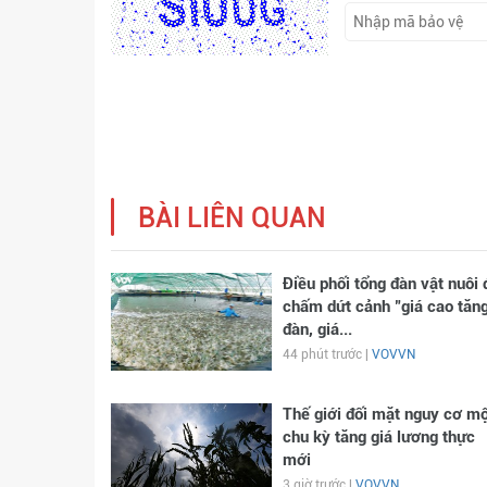
BÀI LIÊN QUAN
Điều phối tổng đàn vật nuôi 
chấm dứt cảnh "giá cao tăn
đàn, giá...
44 phút trước |
VOVVN
Thế giới đối mặt nguy cơ mộ
chu kỳ tăng giá lương thực
mới
3 giờ trước |
VOVVN