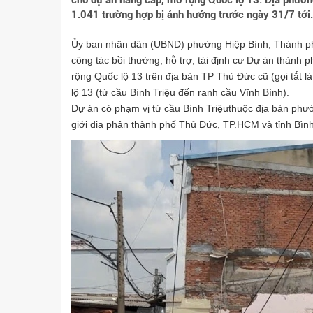
cho dự án nâng cấp, mở rộng Quốc lộ 13. Địa phươn
1.041 trường hợp bị ảnh hưởng trước ngày 31/7 tới.
Ủy ban nhân dân (UBND) phường Hiệp Bình, Thành ph
công tác bồi thường, hỗ trợ, tái định cư Dự án thành 
rộng Quốc lộ 13 trên địa bàn TP Thủ Đức cũ (gọi tắt 
lộ 13 (từ cầu Bình Triệu đến ranh cầu Vĩnh Bình).
Dự án có phạm vị từ cầu Bình Triệuthuộc địa bàn phư
giới địa phận thành phố Thủ Đức, TP.HCM và tỉnh Bình