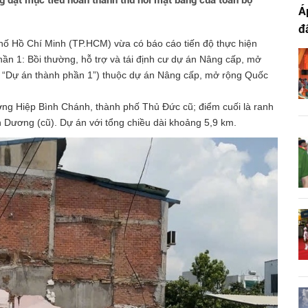
g đặt mục tiêu hoàn thành thu hồi mặt bằng của toàn bộ
Á
đ
ố Hồ Chí Minh (TP.HCM) vừa có báo cáo tiến độ thực hiện
phần 1: Bồi thường, hỗ trợ và tái định cư dự án Nâng cấp, mở
là “Dự án thành phần 1”) thuộc dự án Nâng cấp, mở rộng Quốc
ờng Hiệp Bình Chánh, thành phố Thủ Đức cũ; điểm cuối là ranh
 Dương (cũ). Dự án với tổng chiều dài khoảng 5,9 km.