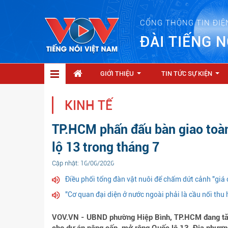
CỔNG THÔNG TIN ĐIỆ
ĐÀI TIẾNG N
GIỚI THIỆU
TIN TỨC SỰ KIỆN
...
...
KINH TẾ
TP.HCM phấn đấu bàn giao toà
lộ 13 trong tháng 7
Cập nhật: 16/06/2026
Điều phối tổng đàn vật nuôi để chấm dứt cảnh "giá 
"Cơ quan đại diện ở nước ngoài phải là cầu nối thu 
VOV.VN - UBND phường Hiệp Bình, TP.HCM đang tăng