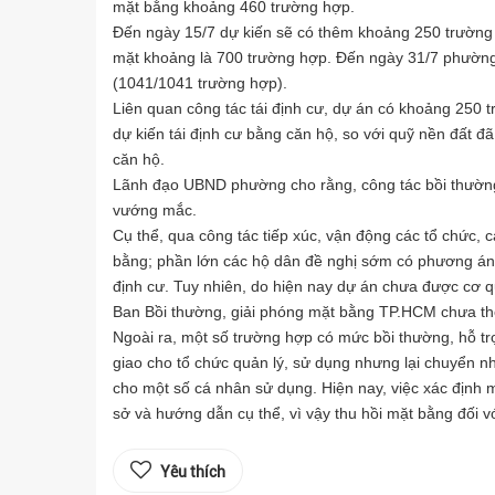
mặt bằng khoảng 460 trường hợp.
Đến ngày 15/7 dự kiến sẽ có thêm khoảng 250 trường 
mặt khoảng là 700 trường hợp. Đến ngày 31/7 phường
(1041/1041 trường hợp).
Liên quan công tác tái định cư, dự án có khoảng 250 
dự kiến tái định cư bằng căn hộ, so với quỹ nền đất
căn hộ.
Lãnh đạo UBND phường cho rằng, công tác bồi thường,
vướng mắc.
Cụ thể, qua công tác tiếp xúc, vận động các tổ chức,
bằng; phần lớn các hộ dân đề nghị sớm có phương án b
định cư. Tuy nhiên, do hiện nay dự án chưa được cơ q
Ban Bồi thường, giải phóng mặt bằng TP.HCM chưa thể 
Ngoài ra, một số trường hợp có mức bồi thường, hỗ t
giao cho tổ chức quản lý, sử dụng nhưng lại chuyển 
cho một số cá nhân sử dụng. Hiện nay, việc xác định m
sở và hướng dẫn cụ thể, vì vậy thu hồi mặt bằng đối vớ
Yêu thích