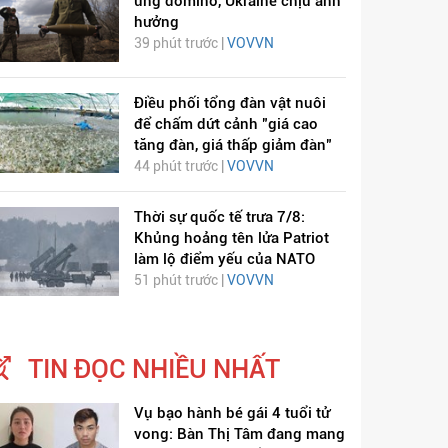
ứng domino, Ukraine chịu ảnh
hưởng
39 phút trước |
VOVVN
Điều phối tổng đàn vật nuôi
để chấm dứt cảnh "giá cao
tăng đàn, giá thấp giảm đàn"
44 phút trước |
VOVVN
Thời sự quốc tế trưa 7/8:
Khủng hoảng tên lửa Patriot
làm lộ điểm yếu của NATO
51 phút trước |
VOVVN
TIN ĐỌC NHIỀU NHẤT
Vụ bạo hành bé gái 4 tuổi tử
vong: Bàn Thị Tâm đang mang