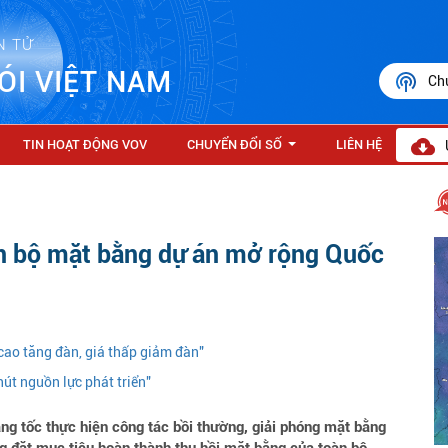
N TỬ
ÓI VIỆT NAM
Ch
TIN HOẠT ĐỘNG VOV
CHUYỂN ĐỔI SỐ
LIÊN HỆ
...
n bộ mặt bằng dự án mở rộng Quốc
cao tăng đàn, giá thấp giảm đàn"
hút nguồn lực phát triển"
 tốc thực hiện công tác bồi thường, giải phóng mặt bằng