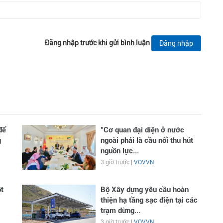
Đăng nhập trước khi gửi bình luận
Đăng nhập
để
"Cơ quan đại diện ở nước
g
ngoài phải là cầu nối thu hút
nguồn lực...
3 giờ trước |
VOVVN
t
Bộ Xây dựng yêu cầu hoàn
thiện hạ tầng sạc điện tại các
trạm dừng...
3 giờ trước |
VOVVN