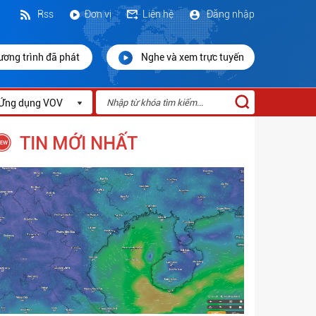
Rss
Đơn vị
Liên hệ
Đăng nhập
ương trình đã phát
Nghe và xem trực tuyến
Ứng dụng VOV
TIN MỚI NHẤT