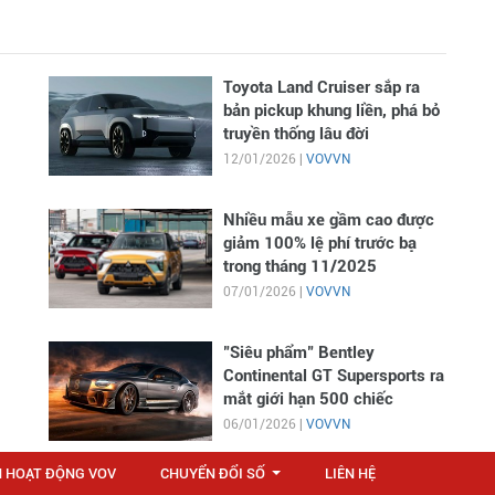
Toyota Land Cruiser sắp ra
bản pickup khung liền, phá bỏ
truyền thống lâu đời
12/01/2026 |
VOVVN
Nhiều mẫu xe gầm cao được
giảm 100% lệ phí trước bạ
trong tháng 11/2025
07/01/2026 |
VOVVN
"Siêu phẩm" Bentley
Continental GT Supersports ra
mắt giới hạn 500 chiếc
06/01/2026 |
VOVVN
N HOẠT ĐỘNG VOV
CHUYỂN ĐỔI SỐ
LIÊN HỆ
...