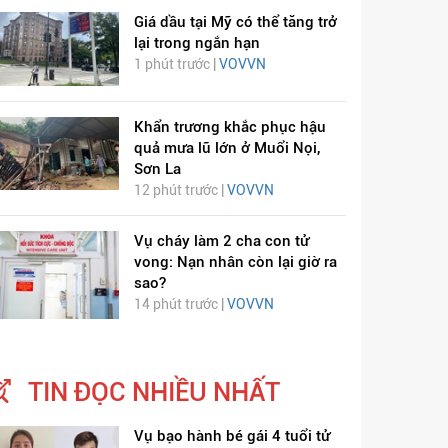
Giá dầu tại Mỹ có thể tăng trở
lại trong ngắn hạn
1 phút trước |
VOVVN
Khẩn trương khắc phục hậu
quả mưa lũ lớn ở Muổi Nọi,
Sơn La
12 phút trước |
VOVVN
Vụ cháy làm 2 cha con tử
vong: Nạn nhân còn lại giờ ra
sao?
14 phút trước |
VOVVN
TIN ĐỌC NHIỀU NHẤT
Vụ bạo hành bé gái 4 tuổi tử