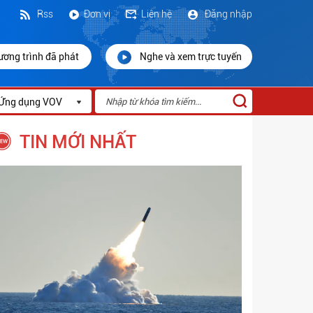
Rss
Đơn vị
Liên hệ
Đăng nhập
ương trình đã phát
Nghe và xem trực tuyến
Ứng dụng VOV
TIN MỚI NHẤT