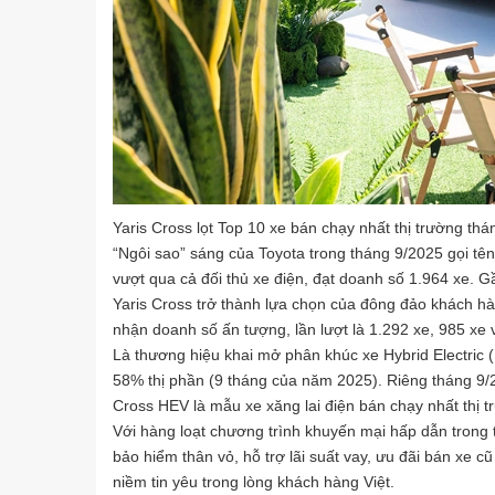
Yaris Cross lọt Top 10 xe bán chạy nhất thị trường th
“Ngôi sao” sáng của Toyota trong tháng 9/2025 gọi tê
vượt qua cả đối thủ xe điện, đạt doanh số 1.964 xe. G
Yaris Cross trở thành lựa chọn của đông đảo khách hàn
nhận doanh số ấn tượng, lần lượt là 1.292 xe, 985 xe
Là thương hiệu khai mở phân khúc xe Hybrid Electric (
58% thị phần (9 tháng của năm 2025). Riêng tháng 9/
Cross HEV là mẫu xe xăng lai điện bán chạy nhất thị 
Với hàng loạt chương trình khuyến mại hấp dẫn trong 
bảo hiểm thân vỏ, hỗ trợ lãi suất vay, ưu đãi bán xe cũ
niềm tin yêu trong lòng khách hàng Việt.