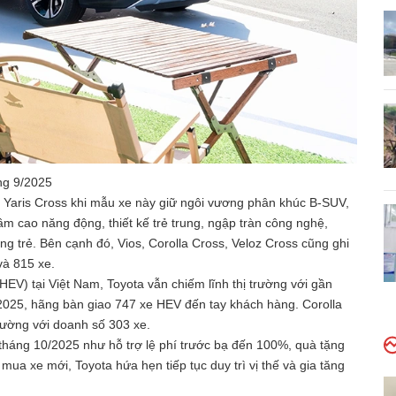
áng 9/2025
n Yaris Cross khi mẫu xe này giữ ngôi vương phân khúc B-SUV,
ầm cao năng động, thiết kế trẻ trung, ngập tràn công nghệ,
g trẻ. Bên cạnh đó, Vios, Corolla Cross, Veloz Cross cũng ghi
 và 815 xe.
HEV) tại Việt Nam, Toyota vẫn chiếm lĩnh thị trường với gần
2025, hãng bàn giao 747 xe HEV đến tay khách hàng. Corolla
trường với doanh số 303 xe.
tháng 10/2025 như hỗ trợ lệ phí trước bạ đến 100%, quà tặng
 mua xe mới, Toyota hứa hẹn tiếp tục duy trì vị thế và gia tăng