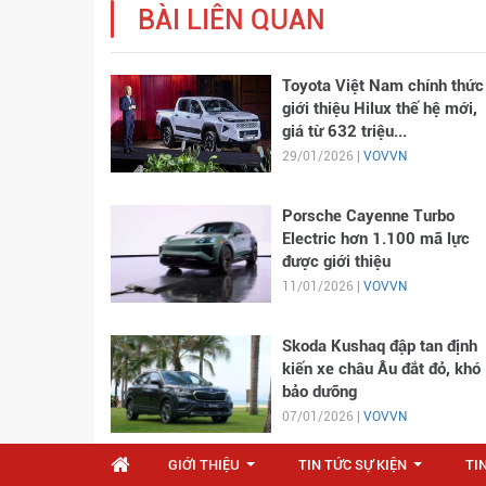
BÀI LIÊN QUAN
Toyota Việt Nam chính thức
giới thiệu Hilux thế hệ mới,
giá từ 632 triệu...
29/01/2026 |
VOVVN
Porsche Cayenne Turbo
Electric hơn 1.100 mã lực
được giới thiệu
11/01/2026 |
VOVVN
Skoda Kushaq đập tan định
kiến xe châu Âu đắt đỏ, khó
bảo dưỡng
07/01/2026 |
VOVVN
GIỚI THIỆU
TIN TỨC SỰ KIỆN
TI
...
...