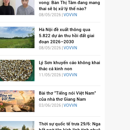
vong: Bàn Thị Tâm đang mang
thai sẽ bị xử lý thế nào?
08/05/2026 |
VOVVN
Hà Nội đề xuất thông qua
5.822 dự án thu hồi đất giai
đoạn 2026–2030
08/05/2026 |
VOVVN
Lý Sơn khuyến cáo không khai
thác cá kình non
11/05/2026 |
VOVVN
Bài thơ "Tiếng nói Việt Nam"
của nhà thơ Giang Nam
03/06/2026 |
VOVVN
Thời sự quốc tế trưa 29/6: Nga
bất ngờ tập kích lính tinh nhuệ