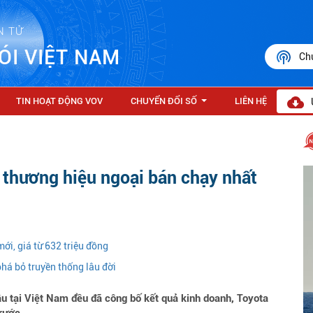
N TỬ
ÓI VIỆT NAM
Ch
TIN HOẠT ĐỘNG VOV
CHUYỂN ĐỔI SỐ
LIÊN HỆ
...
h thương hiệu ngoại bán chạy nhất
mới, giá từ 632 triệu đồng
phá bỏ truyền thống lâu đời
 tại Việt Nam đều đã công bố kết quả kinh doanh, Toyota