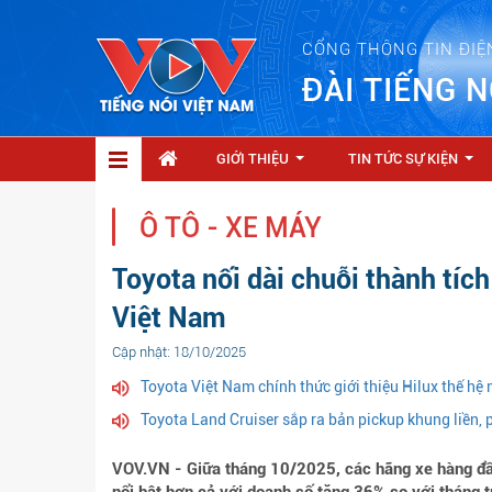
CỔNG THÔNG TIN ĐIỆ
ĐÀI TIẾNG N
GIỚI THIỆU
TIN TỨC SỰ KIỆN
...
...
Ô TÔ - XE MÁY
Toyota nối dài chuỗi thành tíc
Việt Nam
Cập nhật: 18/10/2025
Toyota Việt Nam chính thức giới thiệu Hilux thế hệ 
Toyota Land Cruiser sắp ra bản pickup khung liền, 
VOV.VN - Giữa tháng 10/2025, các hãng xe hàng đầu