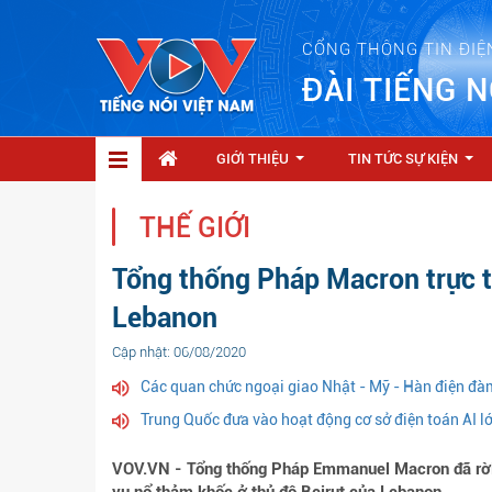
CỔNG THÔNG TIN ĐIỆ
ĐÀI TIẾNG N
GIỚI THIỆU
TIN TỨC SỰ KIỆN
...
...
THẾ GIỚI
Tổng thống Pháp Macron trực t
Lebanon
Cập nhật: 06/08/2020
Các quan chức ngoại giao Nhật - Mỹ - Hàn điện đàm
Trung Quốc đưa vào hoạt động cơ sở điện toán AI lớ
VOV.VN - Tổng thống Pháp Emmanuel Macron đã rời t