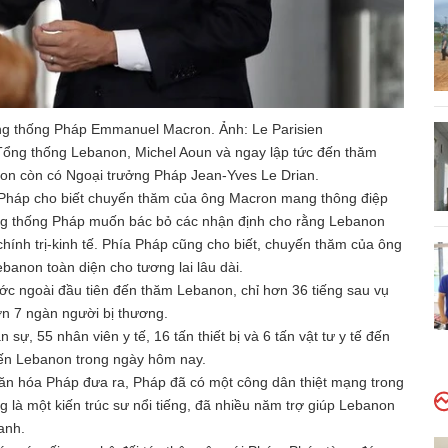
ng thống Pháp Emmanuel Macron. Ảnh: Le Parisien
Tổng thống Lebanon, Michel Aoun và ngay lập tức đến thăm
ron còn có Ngoại trưởng Pháp Jean-Yves Le Drian.
g Pháp cho biết chuyến thăm của ông Macron mang thông điệp
ổng thống Pháp muốn bác bỏ các nhận định cho rằng Lebanon
ính trị-kinh tế. Phía Pháp cũng cho biết, chuyến thăm của ông
banon toàn diện cho tương lai lâu dài.
 ngoài đầu tiên đến thăm Lebanon, chỉ hơn 36 tiếng sau vụ
ơn 7 ngàn người bị thương.
ự, 55 nhân viên y tế, 16 tấn thiết bị và 6 tấn vật tư y tế đến
đến Lebanon trong ngày hôm nay.
Văn hóa Pháp đưa ra, Pháp đã có một công dân thiệt mạng trong
 là một kiến trúc sư nổi tiếng, đã nhiều năm trợ giúp Lebanon
ranh.