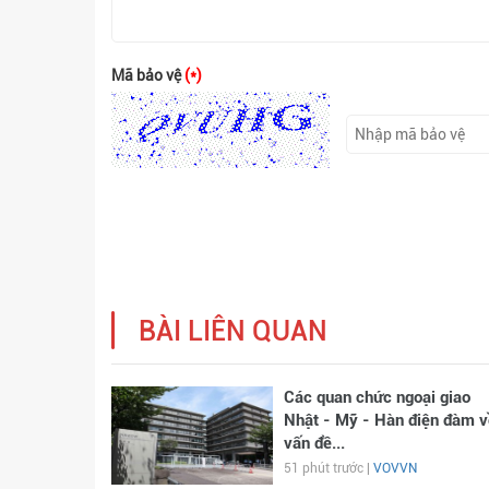
Mã bảo vệ
(*)
BÀI LIÊN QUAN
Các quan chức ngoại giao
Nhật - Mỹ - Hàn điện đàm v
vấn đề...
51 phút trước |
VOVVN