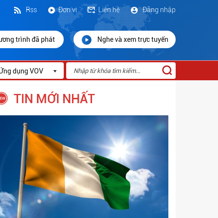
Rss
Đơn vị
Liên hệ
Đăng nhập
ương trình đã phát
Nghe và xem trực tuyến
Ứng dụng VOV
TIN MỚI NHẤT