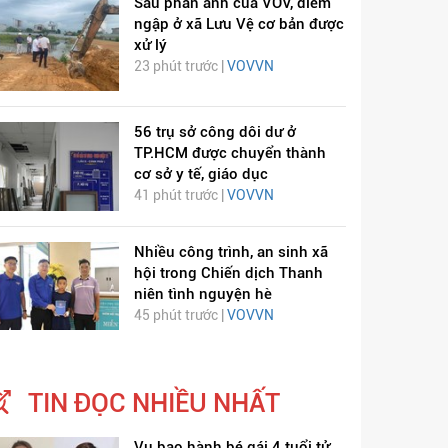
Sau phản ánh của VOV, điểm
ngập ở xã Lưu Vệ cơ bản được
xử lý
23 phút trước |
VOVVN
56 trụ sở công dôi dư ở
TP.HCM được chuyển thành
cơ sở y tế, giáo dục
41 phút trước |
VOVVN
Nhiều công trình, an sinh xã
hội trong Chiến dịch Thanh
niên tình nguyện hè
45 phút trước |
VOVVN
TIN ĐỌC NHIỀU NHẤT
Vụ bạo hành bé gái 4 tuổi tử