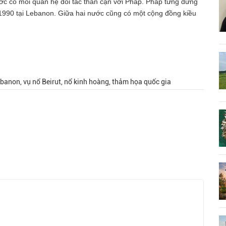
ớc có mối quan hệ đối tác thân cận với Pháp. Pháp từng đứng
5-1990 tại Lebanon. Giữa hai nước cũng có một cộng đồng kiều
banon, vụ nổ Beirut, nổ kinh hoàng, thảm họa quốc gia