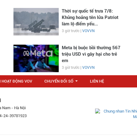
Thời sự quốc tế trưa 7/8:
Khủng hoảng tên lửa Patriot
làm lộ điểm yếu...
3 giờ trước |
VOVVN
Meta bị buộc bồi thường 567
triệu USD vì gây hại cho trẻ
em
3 giờ trước |
VOVVN
N HOẠT ĐỘNG VOV
CHUYỂN ĐỔI SỐ
LIÊN HỆ
...
M
a Nam - Hà Nội
 84-24-39781923