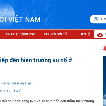
N TỬ
ÓI VIỆT NAM
Ch
TIN HOẠT ĐỘNG VOV
CHUYỂN ĐỔI SỐ
LIÊN HỆ
...
iếp đến hiện trường vụ nổ ở
 về vấn đề Triều Tiên
n nhất thế giới
hủ đô Paris sáng 6/8 và sẽ trực tiếp đến thăm hiện trường