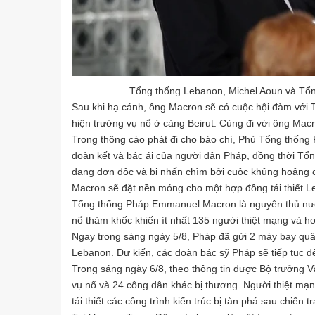
Tổng thống Lebanon, Michel Aoun và Tổ
Sau khi hạ cánh, ông Macron sẽ có cuộc hội đàm với 
hiện trường vụ nổ ở cảng Beirut. Cùng đi với ông Mac
Trong thông cáo phát đi cho báo chí, Phủ Tổng thốn
đoàn kết và bác ái của người dân Pháp, đồng thời T
đang đơn độc và bị nhấn chìm bởi cuộc khủng hoảng ch
Macron sẽ đặt nền móng cho một hợp đồng tái thiết Le
Tổng thống Pháp Emmanuel Macron là nguyên thủ nước
nổ thảm khốc khiến ít nhất 135 người thiệt mạng và h
Ngay trong sáng ngày 5/8, Pháp đã gửi 2 máy bay quân s
Lebanon. Dự kiến, các đoàn bác sỹ Pháp sẽ tiếp tục 
Trong sáng ngày 6/8, theo thông tin được Bộ trưởng 
vụ nổ và 24 công dân khác bị thương. Người thiệt mạng
tái thiết các công trình kiến trúc bị tàn phá sau chiến t