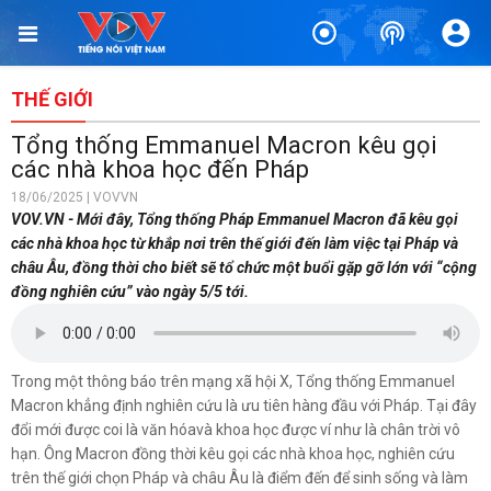
TIN BÀI LIÊN QUAN
Mỹ nối lại việc chia sẻ thông tin tình báo với Ukraine
1 giờ trước
THẾ GIỚI
Mỹ bác thông tin thiếu hụt đạn dược sau nhiều tháng giao
Tổng thống Emmanuel Macron kêu gọi
tranh với Iran
các nhà khoa học đến Pháp
2 giờ trước
18/06/2025 | VOVVN
VOV.VN - Mới đây, Tổng thống Pháp Emmanuel Macron đã kêu gọi
Nhà máy lọc dầu lớn của Nga bốc cháy vì bị UAV Ukraine tập
các nhà khoa học từ khắp nơi trên thế giới đến làm việc tại Pháp và
kích
châu Âu, đồng thời cho biết sẽ tổ chức một buổi gặp gỡ lớn với “cộng
3 giờ trước
đồng nghiên cứu” vào ngày 5/5 tới.
Nhật Bản tưởng niệm 81 năm vụ ném bom nguyên tử xuống
Hiroshima
6 giờ trước
Trong một thông báo trên mạng xã hội X, Tổng thống Emmanuel
Macron khẳng định nghiên cứu là ưu tiên hàng đầu với Pháp. Tại đây
Trung Quốc hoàn thành bản đồ địa chất Mặt Trăng mới
đổi mới được coi là văn hóavà khoa học được ví như là chân trời vô
7 giờ trước
hạn. Ông Macron đồng thời kêu gọi các nhà khoa học, nghiên cứu
Hải quân Mỹ lần đầu tiên huấn luyện UAV cảm tử tại Hàn Quốc
trên thế giới chọn Pháp và châu Âu là điểm đến để sinh sống và làm