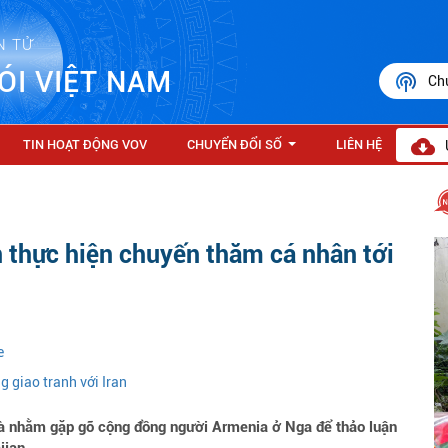
N TỬ
ÓI VIỆT NAM
Ch
TIN HOẠT ĐỘNG VOV
CHUYỂN ĐỔI SỐ
LIÊN HỆ
...
 thực hiện chuyến thăm cá nhân tới
e
g giao tranh với Iran
à nhằm gặp gỡ cộng đồng người Armenia ở Nga để thảo luận