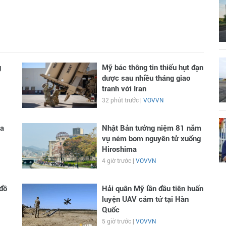
g
Mỹ bác thông tin thiếu hụt đạn
dược sau nhiều tháng giao
tranh với Iran
32 phút trước |
VOVVN
ga
Nhật Bản tưởng niệm 81 năm
vụ ném bom nguyên tử xuống
Hiroshima
4 giờ trước |
VOVVN
đồ
Hải quân Mỹ lần đầu tiên huấn
luyện UAV cảm tử tại Hàn
Quốc
5 giờ trước |
VOVVN