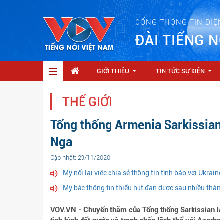
CỔNG THÔNG TIN ĐIỆ
ĐÀI TIẾNG N
GIỚI THIỆU
TIN TỨC SỰ KIỆN
...
...
THẾ GIỚI
Tổng thống Armenia Sarkissian
Nga
Cập nhật: 29/11/2020
Mỹ nối lại việc chia sẻ thông tin tình báo với Ukrain
Mỹ bác thông tin thiếu hụt đạn dược sau nhiều thán
VOV.VN - Chuyến thăm của Tổng thống Sarkissian l