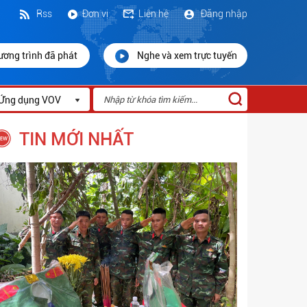
Rss
Đơn vị
Liên hệ
Đăng nhập
ương trình đã phát
Nghe và xem trực tuyến
Ứng dụng VOV
TIN MỚI NHẤT