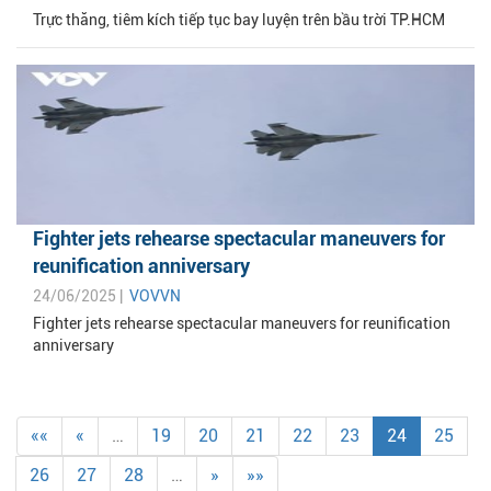
Trực thăng, tiêm kích tiếp tục bay luyện trên bầu trời TP.HCM
Fighter jets rehearse spectacular maneuvers for
reunification anniversary
24/06/2025 |
VOVVN
Fighter jets rehearse spectacular maneuvers for reunification
anniversary
««
«
…
19
20
21
22
23
24
25
26
27
28
…
»
»»