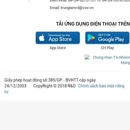
Điện thoại: 84-24-62727127 -|- 84-24-39781923
Email: trungtamrd@vov.vn
TẢI ỨNG DỤNG ĐIỆN THOẠI TRÊN
App Store
CH Play
Giấy phép hoạt động số:385/GP - BVHTT cấp ngày
24/12/2003 CopyRight © 2018 R&D
Chính sách bảo mật riêng
tư