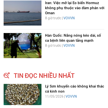
Iran: Việc mở lại Eo biển Hormuz
không phụ thuộc vào đàm phán với
Oman
8 giờ trước |
VOVVN
Hàn Quốc: Nắng nóng kéo dài, số
ca bệnh liên quan tăng mạnh
8 giờ trước |
VOVVN
TIN ĐỌC NHIỀU NHẤT
Lý Sơn khuyến cáo không khai thác
cá kình non
11/05/2026 |
VOVVN