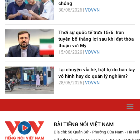
chóng
30/06/2026 |
VOVVN
Thời sự quốc tế trưa 15/6: Iran
tuyên bố thắng lợi sau khi đạt thỏa
thuận với Mỹ
15/06/2026 |
VOVVN
Lại chuyện vỉa hè, trật tự do bàn tay
vô hình hay do quản lý nghiêm?
28/05/2026 |
VOVVN
Togg
navi
ĐÀI TIẾNG NÓI VIỆT NAM
Địa chỉ: 58 Quán Sứ - Phường Cửa Nam - Hà Nội