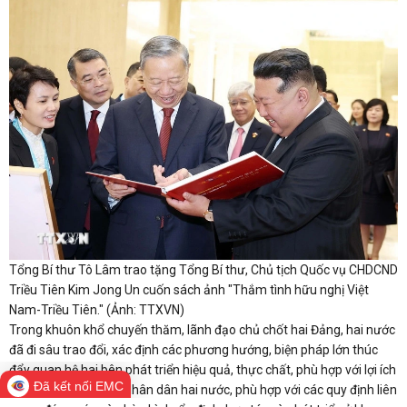
Tổng Bí thư Tô Lâm trao tặng Tổng Bí thư, Chủ tịch Quốc vụ CHDCND
Triều Tiên Kim Jong Un cuốn sách ảnh "Thắm tình hữu nghị Việt
Nam-Triều Tiên." (Ảnh: TTXVN)
Trong khuôn khổ chuyến thăm, lãnh đạo chủ chốt hai Đảng, hai nước
đã đi sâu trao đổi, xác định các phương hướng, biện pháp lớn thúc
đẩy quan hệ hai bên phát triển hiệu quả, thực chất, phù hợp với lợi ích
Đã kết nối EMC
và nguyện vọng của nhân dân hai nước, phù hợp với các quy định liên