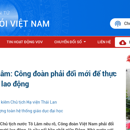
N TỬ
ÓI VIỆT NAM
Ch
TIN HOẠT ĐỘNG VOV
CHUYỂN ĐỔI SỐ
LIÊN HỆ
...
Lâm: Công đoàn phải đổi mới để thực
 lao động
 kiêm Chủ tịch Hạ viện Thái Lan
ợng toàn hệ thống giáo dục đại học
, Chủ tịch nước Tô Lâm nêu rõ, Công đoàn Việt Nam phải đổi