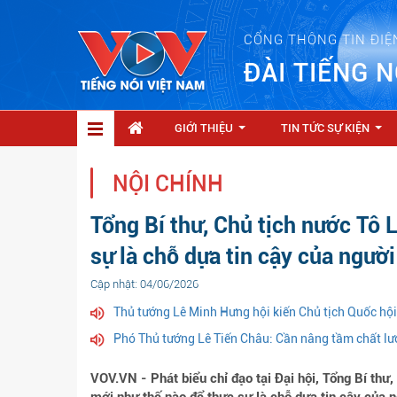
CỔNG THÔNG TIN ĐIỆ
ĐÀI TIẾNG N
GIỚI THIỆU
TIN TỨC SỰ KIỆN
...
...
NỘI CHÍNH
Tổng Bí thư, Chủ tịch nước Tô 
sự là chỗ dựa tin cậy của người
Cập nhật: 04/06/2026
Thủ tướng Lê Minh Hưng hội kiến Chủ tịch Quốc hội
Phó Thủ tướng Lê Tiến Châu: Cần nâng tầm chất lư
VOV.VN - Phát biểu chỉ đạo tại Đại hội, Tổng Bí thư