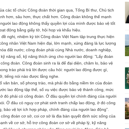
của các tổ chức Công đoàn thời gian qua, Tổng Bí thư, Chủ tịch
hanh hơn, sâu hơn, thực chất hơn. Công đoàn không thể mạnh
gười lao động không thấy quyền lợi của mình được bảo vệ tốt
ạt động bằng giấy tờ, hội họp và khẩu hiệu.
 đề nghị, nhiệm kỳ tới Công đoàn Việt Nam tập trung thực hiện
 công nhân Việt Nam hiện đại, lớn mạnh, xứng đáng là lực lượng
i hóa đất nước; công đoàn phải cùng Nhà nước, doanh nghiệp,
 kỹ năng số, kỹ năng thích ứng cho người lao động: "Lấy đoàn
 công đoàn. Công đoàn sinh ra là để đại diện, chăm lo, bảo vệ
ong trào phải trả lời được câu hỏi: người lao động được gì,
, tiếng nói nào được lắng nghe.
ố văn bản, số phong trào, mà phải đo bằng niềm tin của đoàn
 ước lao động tập thể, số vụ việc được bảo vệ thành công, mức
, ở đó phải có công đoàn. Ở đâu quyền lợi chính đáng của người
nói. Ở đâu có nguy cơ phát sinh tranh chấp lao động, ở đó công
g, bảo vệ lợi ích hợp pháp, chính đáng của người lao động".
công đoàn cơ sở, coi cơ sở là địa bàn quyết định sức sống của
nh về cơ sở, hỗ trợ công đoàn cơ sở về pháp lý, kỹ năng