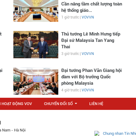
Cần nâng tầm chất lượng toàn
hệ thống giáo...
1 giờ trước |
VOVVN
t
Thủ tướng Lê Minh Hưng tiếp
Đại sứ Malaysia Tan Yang
Thai
3 giờ trước |
VOVVN
ại
Đại tướng Phan Văn Giang hội
đàm với Bộ trưởng Quốc
phòng Malaysia
4 giờ trước |
VOVVN
N HOẠT ĐỘNG VOV
CHUYỂN ĐỔI SỐ
LIÊN HỆ
...
M
a Nam - Hà Nội