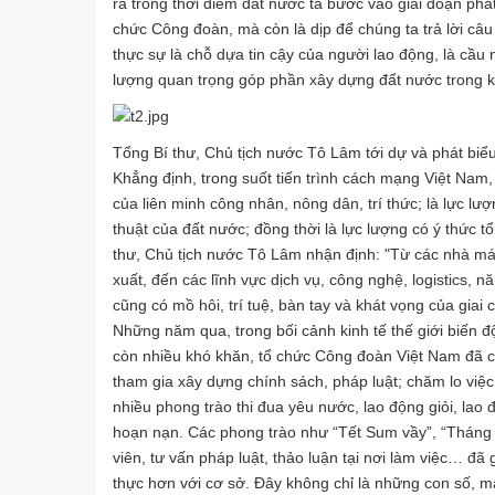
ra trong thời điểm đất nước ta bước vào giai đoạn phát 
chức Công đoàn, mà còn là dịp để chúng ta trả lời câu
thực sự là chỗ dựa tin cậy của người lao động, là cầu 
lượng quan trọng góp phần xây dựng đất nước trong 
Tổng Bí thư, Chủ tịch nước Tô Lâm tới dự và phát biểu 
Khẳng định, trong suốt tiến trình cách mạng Việt Nam, 
của liên minh công nhân, nông dân, trí thức; là lực lượ
thuật của đất nước; đồng thời là lực lượng có ý thức tổ 
thư, Chủ tịch nước Tô Lâm nhận định: "Từ các nhà má
xuất, đến các lĩnh vực dịch vụ, công nghệ, logistics, nă
cũng có mồ hôi, trí tuệ, bàn tay và khát vọng của gia
Những năm qua, trong bối cảnh kinh tế thế giới biến đ
còn nhiều khó khăn, tổ chức Công đoàn Việt Nam đã c
tham gia xây dựng chính sách, pháp luật; chăm lo việc 
nhiều phong trào thi đua yêu nước, lao động giỏi, lao 
hoạn nạn. Các phong trào như “Tết Sum vầy”, “Tháng
viên, tư vấn pháp luật, thảo luận tại nơi làm việc… đ
thực hơn với cơ sở. Đây không chỉ là những con số, mà