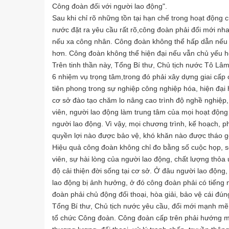
Công đoàn đối với người lao động".
Sau khi chỉ rõ những tồn tại hạn chế trong hoạt động 
nước đặt ra yêu cầu rất rõ,công đoàn phải đổi mới n
nếu xa công nhân. Công đoàn không thể hấp dẫn nếu n
hơn. Công đoàn không thể hiện đại nếu vẫn chủ yếu ho
Trên tinh thần này, Tổng Bí thư, Chủ tịch nước Tô Lâm
6 nhiệm vụ trọng tâm,trong đó phải xây dựng giai cấp
tiên phong trong sự nghiệp công nghiệp hóa, hiện đạ
cơ sở đào tạo chăm lo nâng cao trình độ nghề nghiệp,
viên, người lao động làm trung tâm của mọi hoạt động
người lao động. Vì vậy, mọi chương trình, kế hoạch, ph
quyền lợi nào được bảo vệ, khó khăn nào được tháo gỡ
Hiệu quả công đoàn không chỉ đo bằng số cuộc họp, s
viên, sự hài lòng của người lao động, chất lượng thỏa
độ cải thiện đời sống tại cơ sở. Ở đâu người lao động
lao động bị ảnh hưởng, ở đó công đoàn phải có tiếng 
đoàn phải chủ động đối thoại, hòa giải, bảo vệ cái đún
Tổng Bí thư, Chủ tịch nước yêu cầu, đổi mới mạnh mẽ 
tổ chức Công đoàn. Công đoàn cấp trên phải hướng mạ