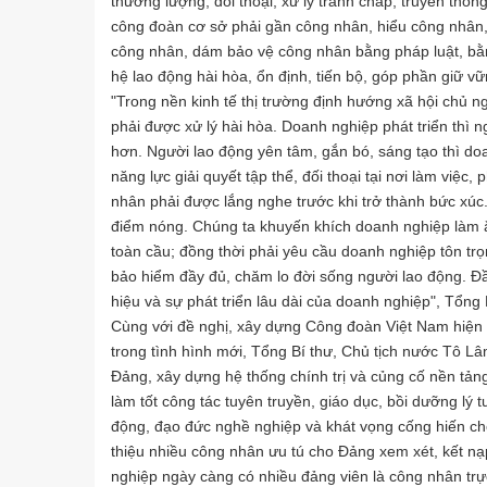
thương lượng, đối thoại, xử lý tranh chấp, truyền thô
công đoàn cơ sở phải gần công nhân, hiểu công nhân, 
công nhân, dám bảo vệ công nhân bằng pháp luật, bằn
hệ lao động hài hòa, ổn định, tiến bộ, góp phần giữ vữ
"Trong nền kinh tế thị trường định hướng xã hội chủ n
phải được xử lý hài hòa. Doanh nghiệp phát triển thì n
hơn. Người lao động yên tâm, gắn bó, sáng tạo thì d
năng lực giải quyết tập thể, đối thoại tại nơi làm việ
nhân phải được lắng nghe trước khi trở thành bức xúc.
điểm nóng. Chúng ta khuyến khích doanh nghiệp làm ăn
toàn cầu; đồng thời phải yêu cầu doanh nghiệp tôn trọ
bảo hiểm đầy đủ, chăm lo đời sống người lao động. Đầ
hiệu và sự phát triển lâu dài của doanh nghiệp", Tổng
Cùng với đề nghị, xây dựng Công đoàn Việt Nam hiện đ
trong tình hình mới, Tổng Bí thư, Chủ tịch nước Tô L
Đảng, xây dựng hệ thống chính trị và củng cố nền tản
làm tốt công tác tuyên truyền, giáo dục, bồi dưỡng lý 
động, đạo đức nghề nghiệp và khát vọng cống hiến cho
thiệu nhiều công nhân ưu tú cho Đảng xem xét, kết nạ
nghiệp ngày càng có nhiều đảng viên là công nhân trực