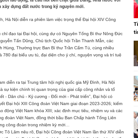
gười lao động, là cầu nối bền chặt giữa Đảng, Nhà nước với
ần xây dựng đất nước trong kỷ nguyên mới.
h, Hà Nội diễn ra phiên làm việc trọng thể Đại hội XIV Công
T
t
u chỉ đạo tại Đại hội, cùng dự có Nguyên Tổng Bí thư Nông Đức
guyễn Tấn Dũng, Chủ tịch Quốc hội Trần Thanh Mẫn, các
h Hùng, Thường trực Ban Bí thư Trần Cẩm Tú, cùng nhiều
80 đại biểu ưu tú, đại diện cho ý chí, nguyện vọng và trí tuệ
am diễn ra tại Trung tâm hội nghị quốc gia Mỹ Đình, Hà Nội
 sự kiện chính trị quan trọng của giai cấp công nhân và tổ
- Dân chủ - Kỷ cương - Đổi mới - Phát triển”, Đại hội có
yết Đại hội XIII Công đoàn Việt Nam giai đoạn 2023-2026; kiểm
 động Việt Nam khóa XIII; xác định mục tiêu, nhiệm vụ và các
ông đoàn Việt Nam, đồng thời bầu Ban Chấp hành Tổng Liên
ộng công đoàn trong nhiệm kỳ mới…
nước Tô Lâm nêu rõ, Đại hội Công đoàn Việt Nam lần thứ XIV diễn