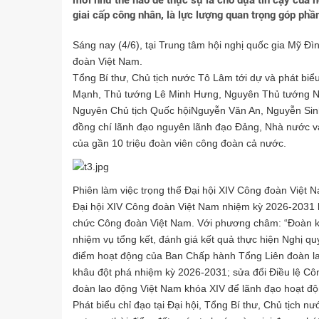
mới như thế nào để thực sự là chỗ dựa tin cậy của n
giai cấp công nhân, là lực lượng quan trọng góp ph
Sáng nay (4/6), tại Trung tâm hội nghị quốc gia Mỹ Đìn
đoàn Việt Nam.
Tổng Bí thư, Chủ tịch nước Tô Lâm tới dự và phát biể
Mạnh, Thủ tướng Lê Minh Hưng, Nguyên Thủ tướng N
Nguyên Chủ tịch Quốc hộiNguyễn Văn An, Nguyễn Sin
đồng chí lãnh đạo nguyên lãnh đạo Đảng, Nhà nước và 7
của gần 10 triệu đoàn viên công đoàn cả nước.
Phiên làm việc trọng thể Đại hội XIV Công đoàn Việt N
Đại hội XIV Công đoàn Việt Nam nhiệm kỳ 2026-2031 là
chức Công đoàn Việt Nam. Với phương châm: “Đoàn kết 
nhiệm vụ tổng kết, đánh giá kết quả thực hiện Nghị qu
điểm hoạt động của Ban Chấp hành Tổng Liên đoàn lao
khâu đột phá nhiệm kỳ 2026-2031; sửa đổi Điều lệ C
đoàn lao động Việt Nam khóa XIV để lãnh đạo hoạt đ
Phát biểu chỉ đạo tại Đại hội, Tổng Bí thư, Chủ tịch 