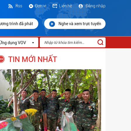
Rss
Đơn vị
Liên hệ
Đăng nhập
ương trình đã phát
Nghe và xem trực tuyến
Ứng dụng VOV
TIN MỚI NHẤT