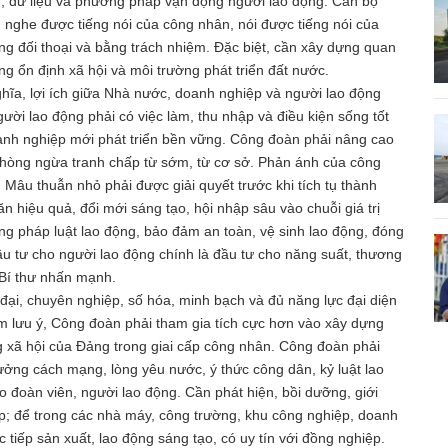
ng, dữ liệu và phương pháp vận động người lao động. Cán bộ
nghe được tiếng nói của công nhân, nói được tiếng nói của
g đối thoại và bằng trách nhiệm. Đặc biệt, cần xây dựng quan
ng ổn định xã hội và môi trường phát triển đất nước.
ghĩa, lợi ích giữa Nhà nước, doanh nghiệp và người lao động
gười lao động phải có việc làm, thu nhập và điều kiện sống tốt
oanh nghiệp mới phát triển bền vững. Công đoàn phải nâng cao
c, phòng ngừa tranh chấp từ sớm, từ cơ sở. Phản ánh của công
 Mâu thuẫn nhỏ phải được giải quyết trước khi tích tụ thành
 hiệu quả, đổi mới sáng tạo, hội nhập sâu vào chuỗi giá trị
ng pháp luật lao động, bảo đảm an toàn, vệ sinh lao động, đóng
u tư cho người lao động chính là đầu tư cho năng suất, thương
 Bí thư nhấn mạnh.
ại, chuyên nghiệp, số hóa, minh bạch và đủ năng lực đại diện
âm lưu ý, Công đoàn phải tham gia tích cực hơn vào xây dựng
g xã hội của Đảng trong giai cấp công nhân. Công đoàn phải
tưởng cách mạng, lòng yêu nước, ý thức công dân, kỷ luật lao
 đoàn viên, người lao động. Cần phát hiện, bồi dưỡng, giới
p; để trong các nhà máy, công trường, khu công nghiệp, doanh
 tiếp sản xuất, lao động sáng tạo, có uy tín với đồng nghiệp.