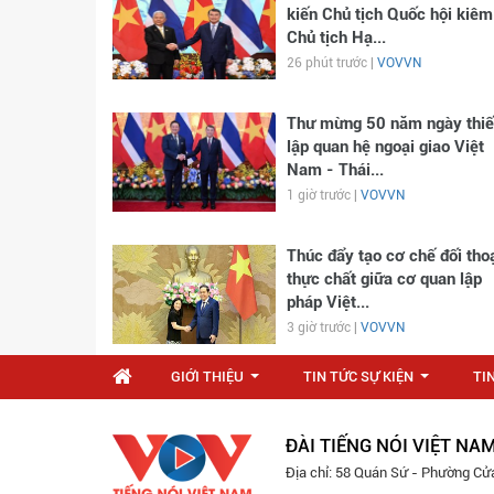
kiến Chủ tịch Quốc hội kiêm
Chủ tịch Hạ...
26 phút trước |
VOVVN
Thư mừng 50 năm ngày thiế
lập quan hệ ngoại giao Việt
Nam - Thái...
1 giờ trước |
VOVVN
Thúc đẩy tạo cơ chế đối tho
thực chất giữa cơ quan lập
pháp Việt...
3 giờ trước |
VOVVN
GIỚI THIỆU
TIN TỨC SỰ KIỆN
TI
...
...
ĐÀI TIẾNG NÓI VIỆT NA
Địa chỉ: 58 Quán Sứ - Phường Cử