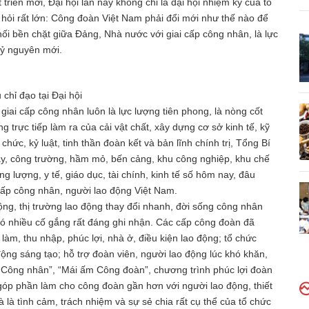
triển mới, Đại hội lần này không chỉ là đại hội nhiệm kỳ của tổ
 hỏi rất lớn: Công đoàn Việt Nam phải đổi mới như thế nào để
nối bền chặt giữa Đảng, Nhà nước với giai cấp công nhân, là lực
kỷ nguyên mới.
chỉ đạo tại Đại hội
giai cấp công nhân luôn là lực lượng tiên phong, là nòng cốt
ng trực tiếp làm ra của cải vật chất, xây dựng cơ sở kinh tế, kỹ
chức, kỷ luật, tinh thần đoàn kết và bản lĩnh chính trị, Tổng Bí
y, công trường, hầm mỏ, bến cảng, khu công nghiệp, khu chế
ng lượng, y tế, giáo dục, tài chính, kinh tế số hôm nay, đâu
i cấp công nhân, người lao động Việt Nam.
ộng, thị trường lao động thay đổi nhanh, đời sống công nhân
ó nhiều cố gắng rất đáng ghi nhận. Các cấp công đoàn đã
làm, thu nhập, phúc lợi, nhà ở, điều kiện lao động; tổ chức
động sáng tạo; hỗ trợ đoàn viên, người lao động lúc khó khăn,
 Công nhân”, “Mái ấm Công đoàn”, chương trình phúc lợi đoàn
ã góp phần làm cho công đoàn gần hơn với người lao động, thiết
 là tình cảm, trách nhiệm và sự sẻ chia rất cụ thể của tổ chức