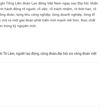
nghị Tổng Liên đoàn Lao động Việt Nam ngay sau Đại hội, khẩn
h hành động rõ người, rõ việc, rõ trách nhiệm, rõ thời hạn, rõ
 công đoàn, từng khu công nghiệp, từng doanh nghiệp, từng tổ
ục mở ra một giai đoạn phát triển mới mạnh mẽ hơn, thực chất
am trong kỷ nguyên mới.
ước Tô Lâm, người lao động, công đoàn,đại hội xiv công đoàn việt