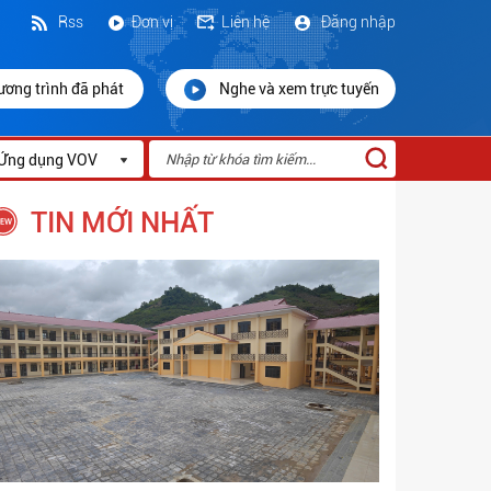
Rss
Đơn vị
Liên hệ
Đăng nhập
ương trình đã phát
Nghe và xem trực tuyến
Ứng dụng VOV
TIN MỚI NHẤT