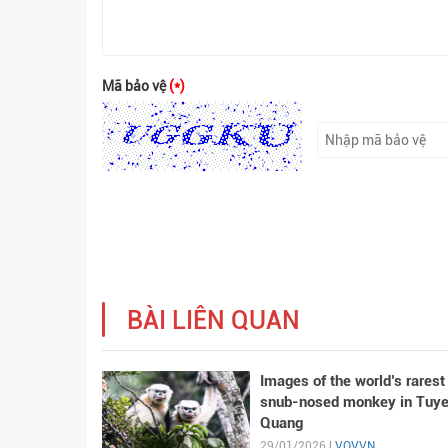
Mã bảo vệ
(*)
BÀI LIÊN QUAN
Images of the world’s rarest
snub-nosed monkey in Tuy
Quang
29/01/2026 |
VOVVN