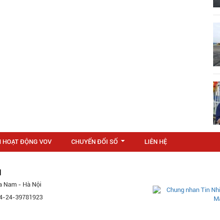
N HOẠT ĐỘNG VOV
CHUYỂN ĐỔI SỐ
LIÊN HỆ
...
M
a Nam - Hà Nội
 84-24-39781923