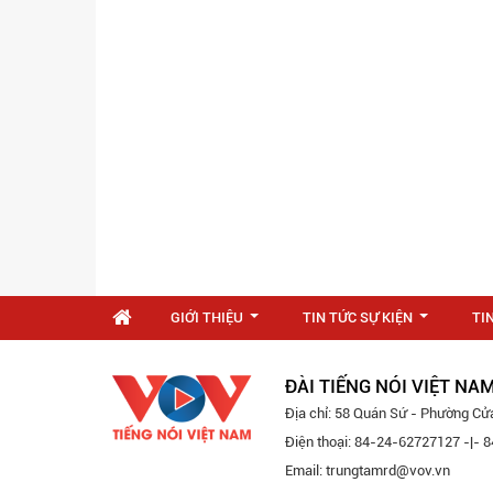
GIỚI THIỆU
TIN TỨC SỰ KIỆN
TI
...
...
ĐÀI TIẾNG NÓI VIỆT NA
Địa chỉ: 58 Quán Sứ - Phường Cử
Điện thoại: 84-24-62727127 -|-
Email: trungtamrd@vov.vn