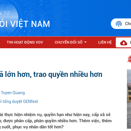
N TỬ
ÓI VIỆT NAM
Ch
TIN HOẠT ĐỘNG VOV
CHUYỂN ĐỔI SỐ
LIÊN HỆ
...
ã lớn hơn, trao quyền nhiều hơn
n Tuyen Quang
ổi tổng duyệt GENfest
ài thực hiện nhiệm vụ, quyền hạn như hiện nay, cấp xã sẽ
 được phân cấp, phân quyền nhiều hơn. Thêm việc, thêm
 suốt, phục vụ nhân dân tốt hơn?