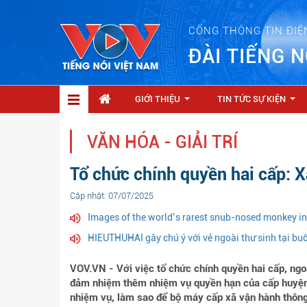
CỔNG THÔNG TIN ĐIỆ
ĐÀI TIẾNG N
GIỚI THIỆU
TIN TỨC SỰ KIỆN
...
...
VĂN HÓA - GIẢI TRÍ
Tổ chức chính quyền hai cấp: X
Cập nhật: 07/07/2025
Images of the world’s rarest snub-nosed monkey i
HIEUTHUHAI gây chú ý với vẻ ngoài thư sinh tại bu
VOV.VN - Với việc tổ chức chính quyền hai cấp, ngo
đảm nhiệm thêm nhiệm vụ quyền hạn của cấp huyện;
nhiệm vụ, làm sao để bộ máy cấp xã vận hành thông