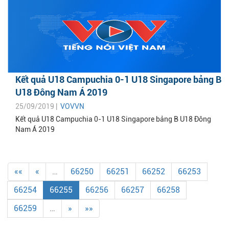
Kết quả U18 Campuchia 0-1 U18 Singapore bảng B
U18 Đông Nam Á 2019
25/09/2019 |
VOVVN
Kết quả U18 Campuchia 0-1 U18 Singapore bảng B U18 Đông
Nam Á 2019
««
«
…
66250
66251
66252
66253
66254
66255
66256
66257
66258
66259
…
»
»»