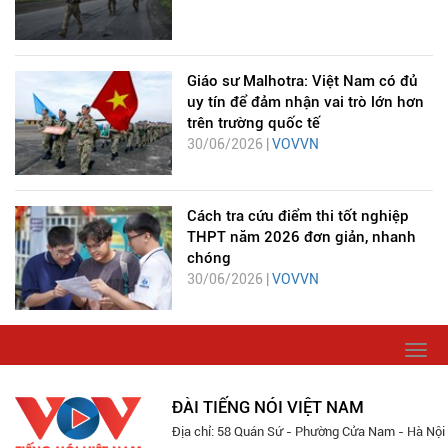
Giáo sư Malhotra: Việt Nam có đủ
uy tín để đảm nhận vai trò lớn hơn
trên trường quốc tế
30/06/2026 |
VOVVN
Cách tra cứu điểm thi tốt nghiệp
THPT năm 2026 đơn giản, nhanh
chóng
30/06/2026 |
VOVVN
Togg
navi
ĐÀI TIẾNG NÓI VIỆT NAM
Địa chỉ: 58 Quán Sứ - Phường Cửa Nam - Hà Nội