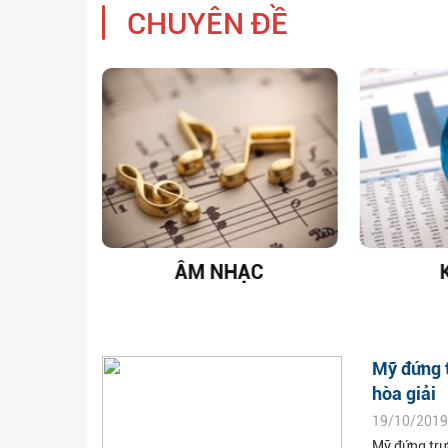
CHUYÊN ĐỀ
T NAM
ÂM NHẠC
Mỹ đứng t
hòa giải
19/10/2019
Mỹ đứng trướ