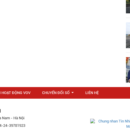
N HOẠT ĐỘNG VOV
CHUYỂN ĐỔI SỐ
LIÊN HỆ
...
M
a Nam - Hà Nội
 84-24-39781923