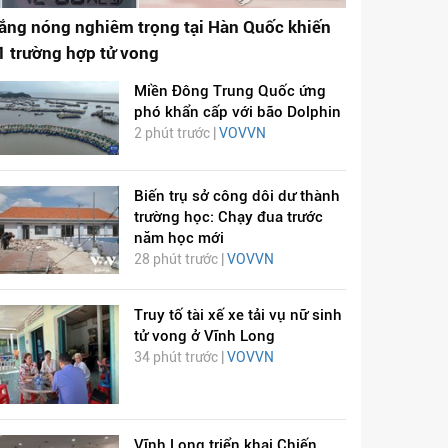
ắng nóng nghiêm trọng tại Hàn Quốc khiến
1 trường hợp tử vong
Miền Đông Trung Quốc ứng
phó khẩn cấp với bão Dolphin
2 phút trước |
VOVVN
Biến trụ sở công dôi dư thành
trường học: Chạy đua trước
năm học mới
28 phút trước |
VOVVN
ỊCH VIÊM PHỔI COVID-
HÁT LÊN VIỆT NAM
19
Truy tố tài xế xe tải vụ nữ sinh
tử vong ở Vĩnh Long
34 phút trước |
VOVVN
Vĩnh Long triển khai Chiến