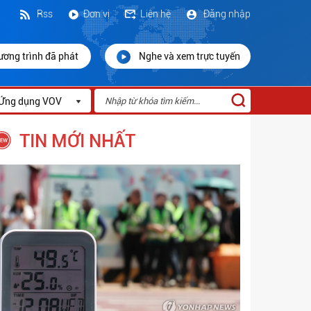
Rss
Đơn vị
Liên hệ
Đăng nhập
ương trình đã phát
Nghe và xem trực tuyến
Ứng dụng VOV
TIN MỚI NHẤT