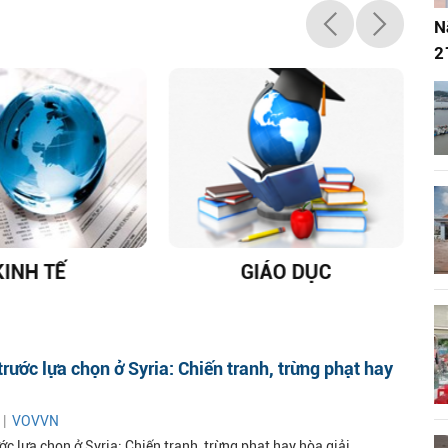
N
2
KINH TẾ
GIÁO DỤC
D
rước lựa chọn ở Syria: Chiến tranh, trừng phạt hay
 |
VOVVN
c lựa chọn ở Syria: Chiến tranh, trừng phạt hay hòa giải