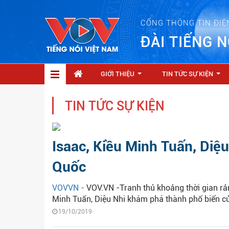
CỔNG THÔNG TIN ĐIỆ
ĐÀI TIẾNG N
GIỚI THIỆU
TIN TỨC SỰ KIỆN
...
...
TIN TỨC SỰ KIỆN
Isaac, Kiều Minh Tuấn, Diệ
Quốc
VOVVN -
VOV.VN -Tranh thủ khoảng thời gian rản
Minh Tuấn, Diệu Nhi khám phá thành phố biển c
19/10/2019