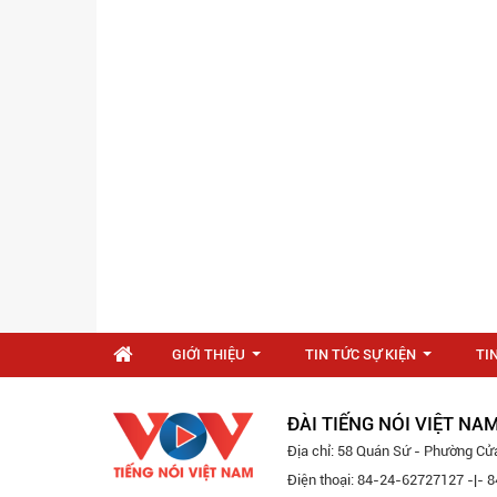
GIỚI THIỆU
TIN TỨC SỰ KIỆN
TI
...
...
ĐÀI TIẾNG NÓI VIỆT NA
Địa chỉ: 58 Quán Sứ - Phường Cử
Điện thoại: 84-24-62727127 -|-