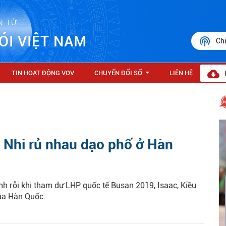
N TỬ
ÓI VIỆT NAM
Ch
TIN HOẠT ĐỘNG VOV
CHUYỂN ĐỔI SỐ
LIÊN HỆ
...
u Nhi rủ nhau dạo phố ở Hàn
h rỗi khi tham dự LHP quốc tế Busan 2019, Isaac, Kiều
ủa Hàn Quốc.