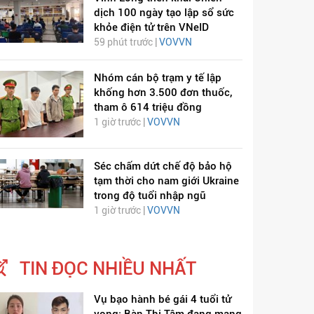
dịch 100 ngày tạo lập sổ sức
khỏe điện tử trên VNeID
59 phút trước |
VOVVN
Nhóm cán bộ trạm y tế lập
khống hơn 3.500 đơn thuốc,
tham ô 614 triệu đồng
1 giờ trước |
VOVVN
Séc chấm dứt chế độ bảo hộ
tạm thời cho nam giới Ukraine
trong độ tuổi nhập ngũ
1 giờ trước |
VOVVN
TIN ĐỌC NHIỀU NHẤT
Vụ bạo hành bé gái 4 tuổi tử