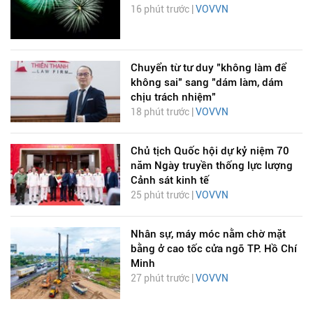
16 phút trước |
VOVVN
Chuyển từ tư duy "không làm để
không sai" sang "dám làm, dám
chịu trách nhiệm"
18 phút trước |
VOVVN
Chủ tịch Quốc hội dự kỷ niệm 70
năm Ngày truyền thống lực lượng
Cảnh sát kinh tế
25 phút trước |
VOVVN
Nhân sự, máy móc nằm chờ mặt
bằng ở cao tốc cửa ngõ TP. Hồ Chí
Minh
27 phút trước |
VOVVN