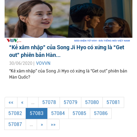
“Kẻ xâm nhập” của Song Ji Hyo có xứng là “Get
out” phiên bản Hàn...
30/06/2020 |
VOVVN
“Kẻ xâm nhập” của Song Ji Hyo có xứng là “Get out” phiên bản
Hàn Quốc?
««
«
…
57078
57079
57080
57081
57082
57083
57084
57085
57086
57087
…
»
»»