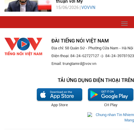
thuận với Mỹ
15/06/2026 |
VOVVN
Togg
navi
ĐÀI TIẾNG NÓI VIỆT NAM
Địa chỉ: 58 Quán Sứ - Phường Cửa Nam - Hà Nội
Điện thoại: 84-24-62727127 -|- 84-24-39781923
Email: trungtamrd@vov.vn
TẢI ỨNG DỤNG ĐIỆN THOẠI TRÊN
App Store
CH Play