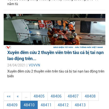
năm tù
Xuyên đêm cứu 2 thuyền viên trên tàu cá bị tai nạn
lao động trên...
24/04/2021 |
VOVVN
Xuyên đêm cứu 2 thuyền viên trên tàu cá bị tai nạn lao động trên
biển
««
«
…
48405
48406
48407
48408
48409
48410
48411
48412
48413