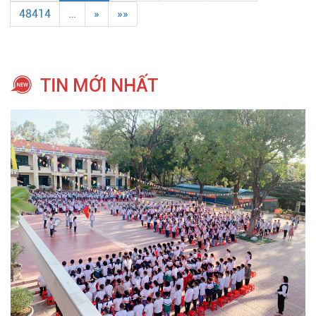
48414
…
»
»»
TIN MỚI NHẤT