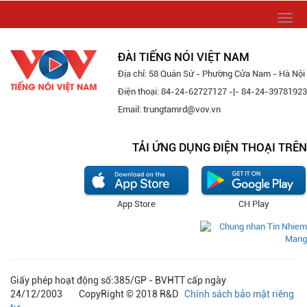
Togg
navi
ĐÀI TIẾNG NÓI VIỆT NAM
Địa chỉ: 58 Quán Sứ - Phường Cửa Nam - Hà Nội
Điện thoại: 84-24-62727127 -|- 84-24-39781923
Email: trungtamrd@vov.vn
TẢI ỨNG DỤNG ĐIỆN THOẠI TRÊN
App Store
CH Play
Giấy phép hoạt động số:385/GP - BVHTT cấp ngày
24/12/2003 CopyRight © 2018 R&D
Chính sách bảo mật riêng