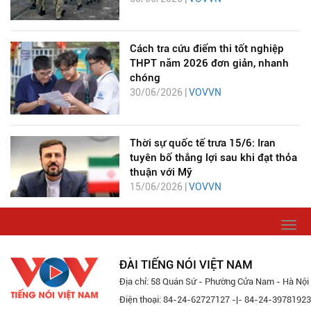
Cách tra cứu điểm thi tốt nghiệp
THPT năm 2026 đơn giản, nhanh
chóng
30/06/2026 |
VOVVN
Thời sự quốc tế trưa 15/6: Iran
tuyên bố thắng lợi sau khi đạt thỏa
thuận với Mỹ
15/06/2026 |
VOVVN
Togg
navi
ĐÀI TIẾNG NÓI VIỆT NAM
Địa chỉ: 58 Quán Sứ - Phường Cửa Nam - Hà Nội
Điện thoại: 84-24-62727127 -|- 84-24-39781923