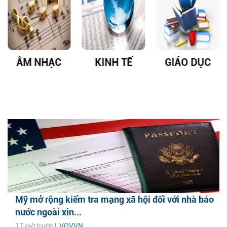
ÂM NHẠC
KINH TẾ
GIÁO DỤC
Mỹ mở rộng kiểm tra mạng xã hội đối với nhà báo
nước ngoài xin...
17 giờ trước |
VOVVN