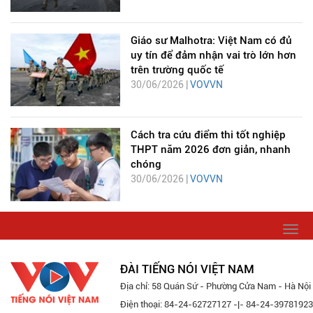
Giáo sư Malhotra: Việt Nam có đủ
uy tín để đảm nhận vai trò lớn hơn
trên trường quốc tế
30/06/2026 |
VOVVN
Cách tra cứu điểm thi tốt nghiệp
THPT năm 2026 đơn giản, nhanh
chóng
30/06/2026 |
VOVVN
Togg
navi
ĐÀI TIẾNG NÓI VIỆT NAM
Địa chỉ: 58 Quán Sứ - Phường Cửa Nam - Hà Nội
Điện thoại: 84-24-62727127 -|- 84-24-39781923