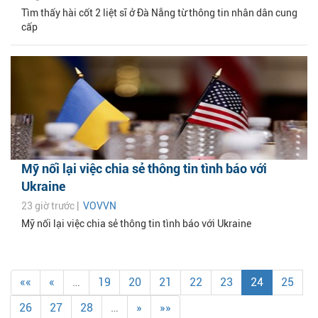
Tìm thấy hài cốt 2 liệt sĩ ở Đà Nẵng từ thông tin nhân dân cung
cấp
Mỹ nối lại việc chia sẻ thông tin tình báo với
Ukraine
23 giờ trước |
VOVVN
Mỹ nối lại việc chia sẻ thông tin tình báo với Ukraine
««
«
…
19
20
21
22
23
24
25
26
27
28
…
»
»»