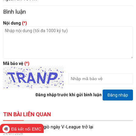
Bình luận
Nội dung
(*)
Mã bảo vệ
(*)
Đăng nhập trước khi gửi bình luận
Đăng nhập
TIN BÀI LIÊN QUAN
5 cầu thủ bị treo giò ngày V-League trở lại
Đã kết nối EMC
29/01/2026